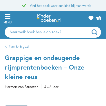
Vind het boek waar een kind blij van wordt
MENU
Zoeken
naar
boeken,
Familie & gezin
auteurs
en
Grappige en ondeugende
uitgevers
rijmprentenboeken – Onze
kleine reus
Harmen van Straaten
4 - 6 jaar