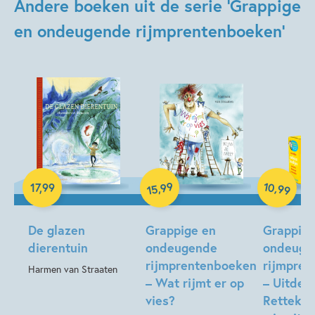
Andere boeken uit de serie 'Grappige
en ondeugende rijmprentenboeken'
Kenmerken van dit boek
3 – 5 jaar
5 – 7 jaar
Baby op komst
Beginnende lezer & AVI boeken
Familie & gezin
Humor
Prentenboeken
Spelen & leren
Tegenstellingen
Harmen van Straaten
Hardcover
10
99
,
,
17
,
99
99
15
Hardcover
Hardcover
De glazen
Grappige en
Grappige
dierentuin
ondeugende
ondeuge
rijmprentenboeken
rijmpre
Harmen van Straaten
– Wat rijmt er op
– Uitdee
vies?
Retteket