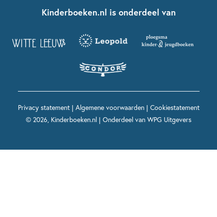
Fien en Teun
Nationale Voorleesdagen
Contact
Kinderboeken.nl is onderdeel van
Kinderboeken diversiteit
Boekentips 9 - 12 jaar
Kikker
Griffels en Penselen
Advies op maat
Grappige kinderboeken
Boekentips 12+ jaar
Spekkie en Sproet
Woutertje Pieterse Prijs
Nieuwsbrief
Spannende kinderboeken
Boekentips 15+ jaar
Mees Kees
Kinderboeken top 10
Alle boeken per onderwerp
Voor volwassenen
De regels van Floor
Prentenboeken top 10
Privacy statement
|
Algemene voorwaarden
|
Cookiestatement
Maxi & Helium
© 2026, Kinderboeken.nl | Onderdeel van
WPG Uitgevers
Voor het onderwijs
Alle kinderboekenpersonages