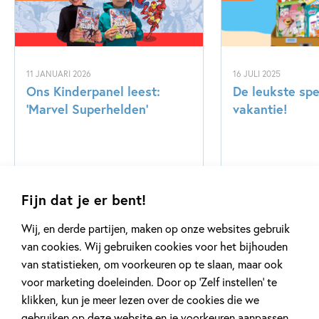
11 JANUARI 2026
16 JULI 2025
Ons Kinderpanel leest:
De leukste spe
‘Marvel Superhelden’
vakantie!
Lees meer
Lees meer
Fijn dat je er bent!
Wij, en derde partijen, maken op onze websites gebruik
Bekijk alle artikelen
van cookies. Wij gebruiken cookies voor het bijhouden
van statistieken, om voorkeuren op te slaan, maar ook
voor marketing doeleinden. Door op ‘Zelf instellen’ te
klikken, kun je meer lezen over de cookies die we
gebruiken op deze website en je voorkeuren aanpassen.