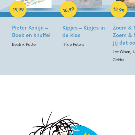
Hardcover
Hardcover
99
12
,
,
19
,
99
99
16
Hardcover
Pieter Konijn –
Kipjes – Kipjes in
Zoem & 
Boek en knuffel
de klas
Zoem & 
jij dat o
Beatrix Potter
Hilde Peters
Lot Olsen, 
Gelder