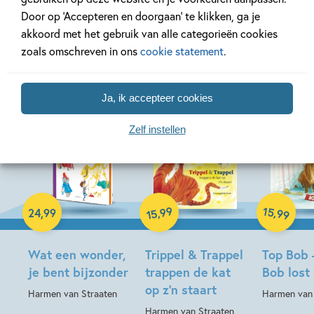
Door op ‘Accepteren en doorgaan’ te klikken, ga je
akkoord met het gebruik van alle categorieën cookies
Meer van deze auteur
zoals omschreven in ons
cookie statement
.
Ja, ik accepteer cookies
Zelf instellen
Hardcover
Hardcover
Hardcover
99
15
,
,
24
,
99
99
15
Wat een wonder,
Trippel & Trappel
Top Bob 
je bent bijzonder
trappen de kat
Bob lost
op z’n staart
Harmen van Straaten
Harmen van 
Harmen van Straaten