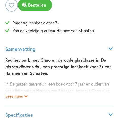
Bestellen
Prachtig leesboek voor 7+
Van de veelzijdig auteur Harmen van Straaten
Samenvatting
Red het park met Chao en de oude glasblazer in
De
glazen dierentuin
, een prachtige leesboek voor 7+ van
Harmen van Straaten.
In
De glazen dierentuin
, een boek voor 7 jaar en ouder van
veelzijdig auteur Harmen van Straaten, bezoekt Chao elke
Lees meer
dag zijn vriend de karper, in het vergeten parkje vlak bij zijn
huis. Hij voert hem vliegjes en vertelt hem alles wat hij
heeft meegemaakt. Maar op een dag hangt er een bord aan
Specificaties
het hek: het parkje moet plaatsmaken voor een hoog