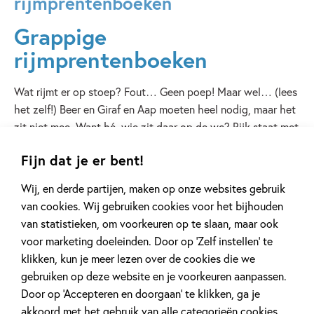
rijmprentenboeken
Grappige
rijmprentenboeken
Wat rijmt er op stoep? Fout… Geen poep! Maar wel… (lees
het zelf!) Beer en Giraf en Aap moeten heel nodig, maar het
zit niet mee. Want hé, wie zit daar op de wc? Rijk staat met
zijn trekker klaar voor de grote race. Alle dieren lachen hem
Fijn dat je er bent!
uit. ‘Het heeft geen zin om mee te doen. Met een trekker
word je nooit kampioen!’ O nee…? Harmen van Straaten is
Wij, en derde partijen, maken op onze websites gebruik
de koning van het ondeugende prentenboek. Zijn teksten
van cookies. Wij gebruiken cookies voor het bijhouden
op rijm lezen fijn en kinderen onthouden de tekst sneller.
van statistieken, om voorkeuren op te slaan, maar ook
Mee rijmen verrijkt hun woordenschat. De expressieve
voor marketing doeleinden. Door op ‘Zelf instellen’ te
platen maken van het voorlezen een feest!
klikken, kun je meer lezen over de cookies die we
gebruiken op deze website en je voorkeuren aanpassen.
Door op ‘Accepteren en doorgaan’ te klikken, ga je
Lees verder
akkoord met het gebruik van alle categorieën cookies