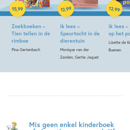
Hardcover
Hardcover
99
12
,
,
15
,
99
99
12
Hardcover
Zoekboeken –
ik lees –
ik lees –
Tien tellen in de
Speurtocht in de
op het p
rimboe
dierentuin
Lizette de Ko
Pina Gertenbach
Monique van der
Buenen
Zanden, Gertie Jaquet
Mis geen enkel kinderboek