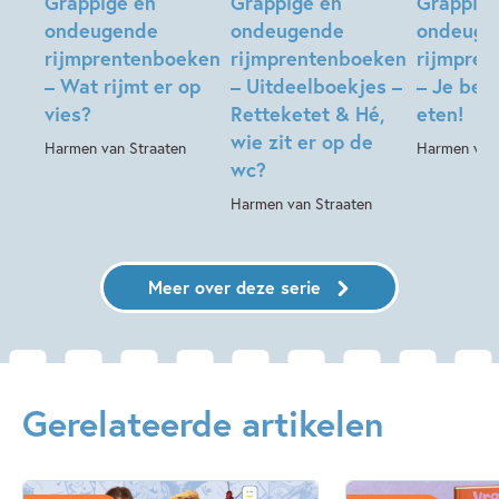
Grappige en
Grappige en
Grappige
ondeugende
ondeugende
ondeuge
rijmprentenboeken
rijmprentenboeken
rijmpre
– Wat rijmt er op
– Uitdeelboekjes –
– Je ben
vies?
Retteketet & Hé,
eten!
wie zit er op de
Harmen van Straaten
Harmen van 
wc?
Harmen van Straaten
Meer over deze serie
Gerelateerde artikelen