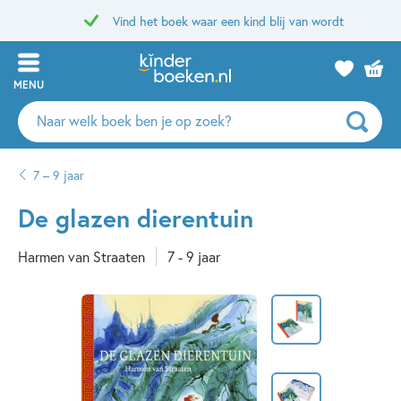
Vind het boek waar een kind blij van wordt
MENU
Zoeken
naar
boeken,
7 – 9 jaar
auteurs
en
De glazen dierentuin
uitgevers
Harmen van Straaten
7 - 9 jaar