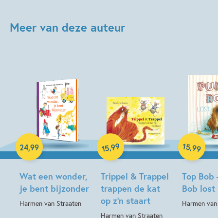
Meer van deze auteur
Hardcover
Hardcover
Hardcover
99
15
,
,
24
,
99
99
15
Wat een wonder,
Trippel & Trappel
Top Bob 
je bent bijzonder
trappen de kat
Bob lost
op z’n staart
Harmen van Straaten
Harmen van 
Harmen van Straaten