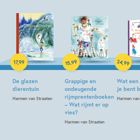
Hardcover
Hardcover
24
99
,
,
17
,
99
99
15
Hardcover
De glazen
Grappige en
Wat een
dierentuin
ondeugende
je bent 
rijmprentenboeken
Harmen van Straaten
Harmen van 
– Wat rijmt er op
vies?
Harmen van Straaten