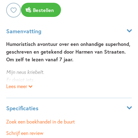
Bestellen
Samenvatting
Humoristisch avontuur over een onhandige superhond,
geschreven en getekend door Harmen van Straaten.
Om zelf te lezen vanaf 7 jaar.
Mijn neus kriebelt.
Er dreigt iets.
Lees meer
Het hangt als een donderwolk in de lucht.
De baasjes van Bob pakken hun koffers. Bob weet wat dat
Specificaties
betekent: vakantie!
Maar dan stoppen zijn baasjes bij een groot hek.
Leeftijdsindicatie:
7 - 9 jaar
Zoek een boekhandel in de buurt
Bob snapt al snel hoe het zit. Ze sturen hem naar een
ISBN:
9789025880293
Schrijf een review
hondenpension (of beter gezegd: gevangenis), terwijl ze