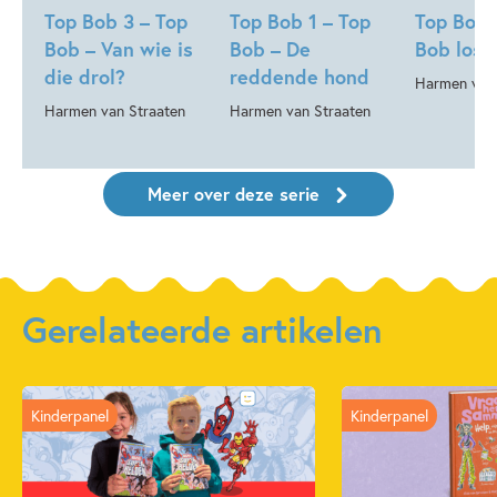
Top Bob 3 – Top
Top Bob 1 – Top
Top Bob 
Bob – Van wie is
Bob – De
Bob lost
die drol?
reddende hond
Harmen van 
Harmen van Straaten
Harmen van Straaten
Meer over deze serie
Gerelateerde artikelen
Kinderpanel
Kinderpanel