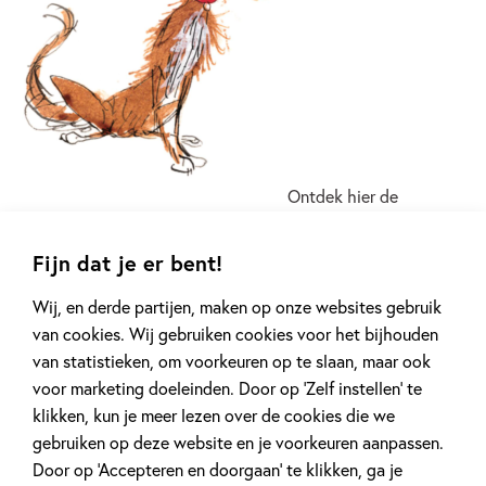
Ontdek hier de
spannende en vooral leuke serie voor beginnende lezers
over Top Bob de reddende hond. Top Bob is niet zomaar
Fijn dat je er bent!
een hond. Als zijn baasjes van huis zijn, lost hij mysteries en
misdrijven op. Hij ontsnapt uit kelders, schiet zichzelf af in
Wij, en derde partijen, maken op onze websites gebruik
een kanon en rijdt op scooters of busjes om boeven te
van cookies. Wij gebruiken cookies voor het bijhouden
vangen. Helaas voor Tob Bob gaat altijd een andere hond er
van statistieken, om voorkeuren op te slaan, maar ook
met de eer vandoor. Maar ook al krijgt hij niet altijd de eer
voor marketing doeleinden. Door op ‘Zelf instellen’ te
die hij verdient, zijn hondenvrienden weten gelukkig wél
klikken, kun je meer lezen over de cookies die we
wie de echte held is.
gebruiken op deze website en je voorkeuren aanpassen.
Door op ‘Accepteren en doorgaan’ te klikken, ga je