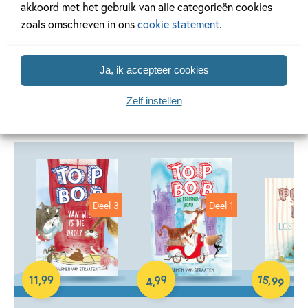
akkoord met het gebruik van alle categorieën cookies
Lees verder
zoals omschreven in ons
cookie statement
.
Ja, ik accepteer cookies
Zelf instellen
Andere boeken uit de serie 'Top Bob'
Deel 3
Deel 1
Hardcover
Hardcover
E-book
15
99
,
11
,
99
99
,
4