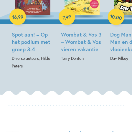
E-book
Paperback
Hardcover
10
99
,
16
,
99
00
,
7
Spot aan! – Op
Wombat & Vos 3
Dog Man
het podium met
– Wombat & Vos
Man en 
groep 3-4
vieren vakantie
vlooienk
Diverse auteurs, Hilde
Terry Denton
Dav Pilkey
Peters