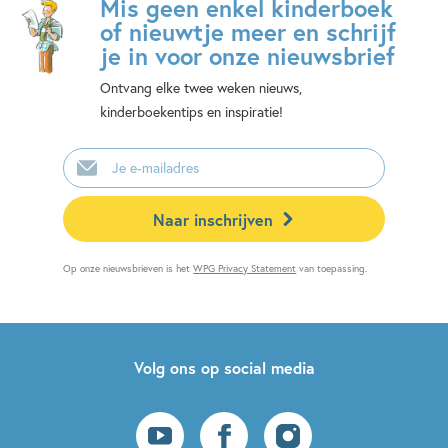
Mis geen enkel kinderboek
of nieuwtje meer en schrijf
je in voor onze nieuwsbrief
Ontvang elke twee weken nieuws,
kinderboekentips en inspiratie!
E-
mailadres
Naar inschrijven
Op onze nieuwsbrieven is het
WPG Privacy Statement
van toepassing.
Volg ons op social media