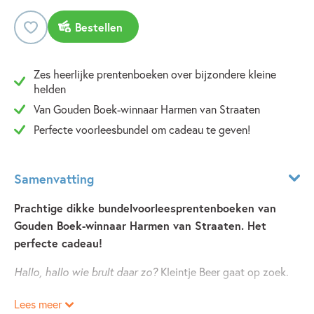
Bestellen
Zes heerlijke prentenboeken over bijzondere kleine
helden
Van Gouden Boek-winnaar Harmen van Straaten
Perfecte voorleesbundel om cadeau te geven!
Samenvatting
Prachtige dikke bundelvoorleesprentenboeken van
Gouden Boek-winnaar Harmen van Straaten. Het
perfecte cadeau!
Hallo, hallo wie brult daar zo?
Kleintje Beer gaat op zoek.
Lees meer
Retteketet! We gaan nog niet naar bed!
Een vrolijk