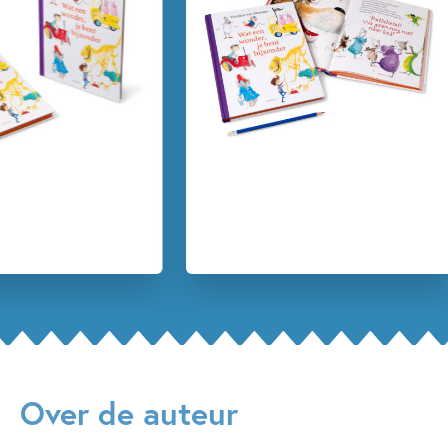
en een ontroerend voorleesverhaal. Om eindeloos voor te
Humor
Klassiekers
Prentenboeken
lezen.
Vriendschap
Harmen van Straaten
Nog een keer!
Over de auteur