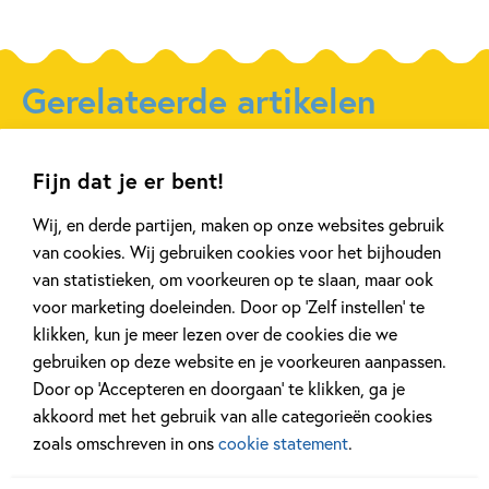
Gerelateerde artikelen
Fijn dat je er bent!
Kinderpanel
Tiplijst
Wij, en derde partijen, maken op onze websites gebruik
van cookies. Wij gebruiken cookies voor het bijhouden
van statistieken, om voorkeuren op te slaan, maar ook
voor marketing doeleinden. Door op ‘Zelf instellen’ te
11 JANUARI 2026
16 JULI 2025
klikken, kun je meer lezen over de cookies die we
Ons Kinderpanel leest:
De leukste spe
gebruiken op deze website en je voorkeuren aanpassen.
‘Marvel Superhelden’
vakantie!
Door op ‘Accepteren en doorgaan’ te klikken, ga je
akkoord met het gebruik van alle categorieën cookies
zoals omschreven in ons
cookie statement
.
Lees meer
Lees meer