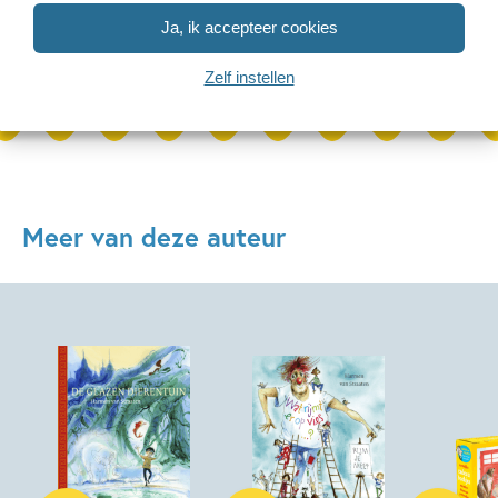
Ja, ik accepteer cookies
Zelf instellen
Bekijk alle artikelen
Meer van deze auteur
Hardcover