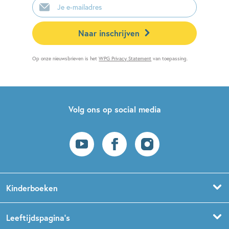
mailadres
Naar inschrijven
Op onze nieuwsbrieven is het
WPG Privacy Statement
van toepassing.
Volg ons op social media
Kinderboeken
Voorleesboeken
Leeftijdspagina’s