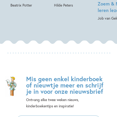
Zoem & 
Beatrix Potter
Hilde Peters
leren le
Job van Gel
Mis geen enkel kinderboek
of nieuwtje meer en schrijf
je in voor onze nieuwsbrief
Ontvang elke twee weken nieuws,
kinderboekentips en inspiratie!
E-