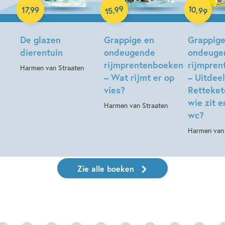
10
99
,
,
17
,
99
99
15
Hardcover
Hardcover
De glazen
Grappige en
Grappige
dierentuin
ondeugende
ondeuge
rijmprentenboeken
rijmpre
Harmen van Straaten
– Wat rijmt er op
– Uitdee
vies?
Retteket
wie zit e
Harmen van Straaten
wc?
Harmen van 
Zie alle boeken