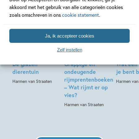
akkoord met het gebruik van alle categorieën cookies
zoals omschreven in ons
cookie statement
.
Hardcover
Hardcover
Ja, ik accepteer cookies
24
99
,
,
17
,
99
99
15
Hardcover
Zelf instellen
De glazen
Grappige en
Wat een
dierentuin
ondeugende
je bent 
rijmprentenboeken
Harmen van Straaten
Harmen van 
– Wat rijmt er op
vies?
Harmen van Straaten