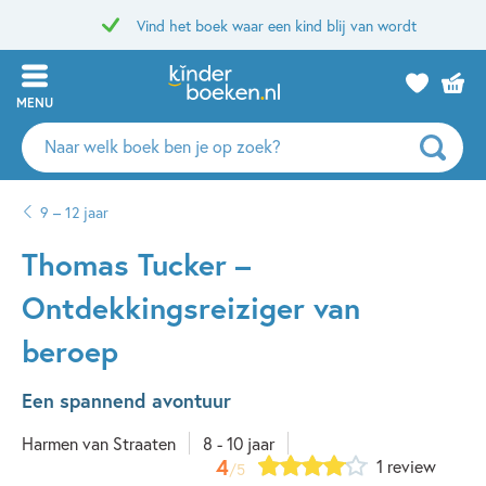
Vind het boek waar een kind blij van wordt
MENU
Zoeken
naar
boeken,
9 – 12 jaar
auteurs
en
Thomas Tucker –
uitgevers
Ontdekkingsreiziger van
beroep
Een spannend avontuur
Harmen van Straaten
8 - 10 jaar
4
1 review
/5