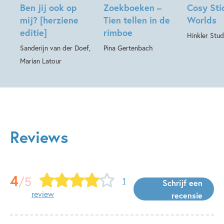
Ben jij ook op
Zoekboeken –
Cosy Sti
mij? [herziene
Tien tellen in de
Worlds
editie]
rimboe
Hinkler Stud
Sanderijn van der Doef,
Pina Gertenbach
Marian Latour
Reviews
4
/5
1
Schrijf een
review
recensie