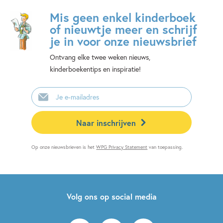
Mis geen enkel kinderboek
of nieuwtje meer en schrijf
je in voor onze nieuwsbrief
Ontvang elke twee weken nieuws,
kinderboekentips en inspiratie!
E-
mailadres
Naar inschrijven
Op onze nieuwsbrieven is het
WPG Privacy Statement
van toepassing.
Volg ons op social media