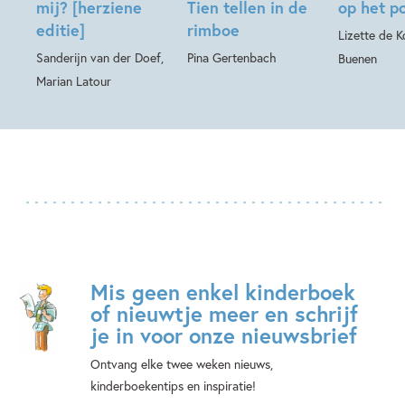
mij? [herziene
Tien tellen in de
op het p
editie]
rimboe
Lizette de Ko
Sanderijn van der Doef,
Pina Gertenbach
Buenen
Marian Latour
Mis geen enkel kinderboek
of nieuwtje meer en schrijf
je in voor onze nieuwsbrief
Ontvang elke twee weken nieuws,
kinderboekentips en inspiratie!