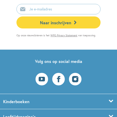
E-
mailadres
Naar inschrijven
Op onze nieuwsbrieven is het
WPG Privacy Statement
van toepassing.
Volg ons op social media
Kinderboeken
Voorleesboeken
Leeftijdspagina’s