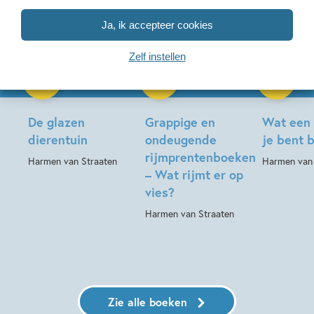
Ja, ik accepteer cookies
Zelf instellen
Hardcover
Hardcover
24
99
,
,
17
,
99
99
15
Hardcover
De glazen
Grappige en
Wat een
dierentuin
ondeugende
je bent 
rijmprentenboeken
Harmen van Straaten
Harmen van 
– Wat rijmt er op
vies?
Harmen van Straaten
Zie alle boeken