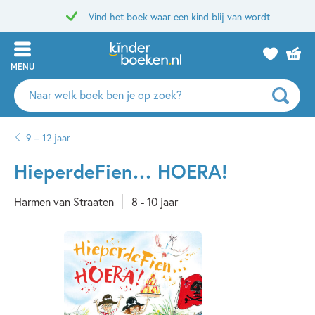
Vind het boek waar een kind blij van wordt
MENU
Zoeken
naar
boeken,
9 – 12 jaar
auteurs
en
HieperdeFien… HOERA!
uitgevers
Harmen van Straaten
8 - 10 jaar