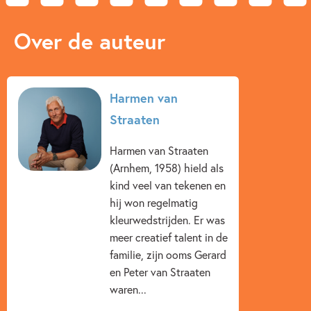
Prijs:
4
,
99
Aantal pagina's:
80
Over de auteur
Uitgever:
Leopold
Verschijningsdatum:
04-08-2014
Kenmerken van e-book
Harmen van
Straaten
7 – 9 jaar
9 – 12 jaar
Actie & avontuur
Harmen van Straaten
Dieren & natuur
Familie & gezin
Humor
(Arnhem, 1958) hield als
Harmen van Straaten
kind veel van tekenen en
hij won regelmatig
kleurwedstrijden. Er was
meer creatief talent in de
familie, zijn ooms Gerard
en Peter van Straaten
waren...