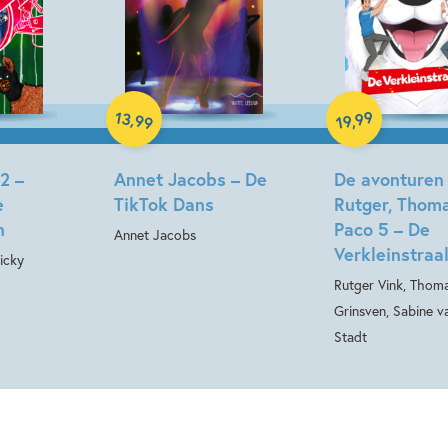
Hardcover
13
99
,
Hardcover
,
99
19
2 –
Annet Jacobs – De
De avonturen
e
TikTok Dans
Rutger, Thom
n
Paco 5 – De
Annet Jacobs
Verkleinstraa
icky
Rutger Vink, Thom
Grinsven, Sabine v
Stadt