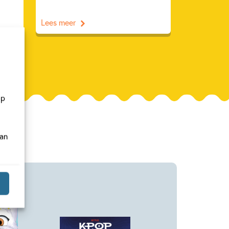
Lees meer
op
van