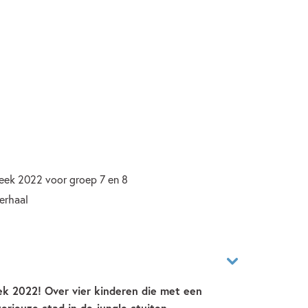
eek 2022 voor groep 7 en 8
erhaal
k 2022! Over vier kinderen die met een
erieuze stad in de jungle stuiten.