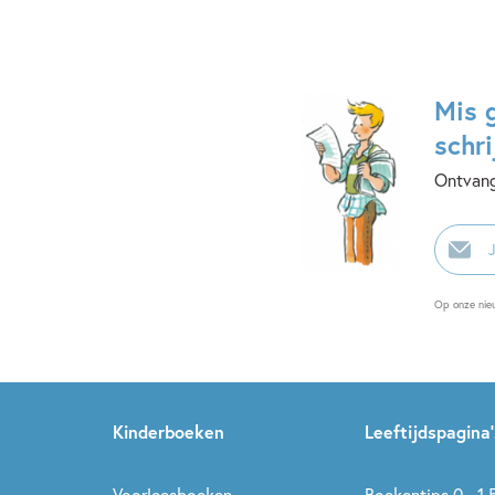
Mis 
schri
Ontvang
E-
mailadr
Op onze nie
Kinderboeken
Leeftijdspagina’
Voorleesboeken
Boekentips 0 - 1,5