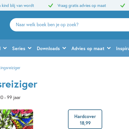
 kind blij van wordt
Vraag gratis advies op maat
Zoeken
naar
boeken,
auteurs
d
Series
Downloads
Advies op maat
Inspir
en
uitgevers
ingsreiziger
reiziger
10 - 99 jaar
Hardcover
18
,
99