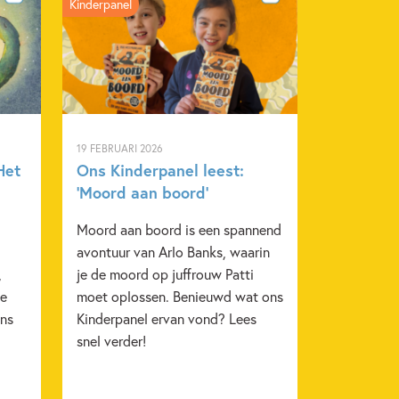
Kinderpanel
h Sijthoff
2024
– 12 jaar
Actie & avontuur
19 FEBRUARI 2026
Het
Ons Kinderpanel leest:
verre) landen
Voor volwassenen
‘Moord aan boord’
wen & weerbaarheid
Katherine Rundell
Moord aan boord is een spannend
avontuur van Arlo Banks, waarin
,
je de moord op juffrouw Patti
je
moet oplossen. Benieuwd wat ons
ons
Kinderpanel ervan vond? Lees
snel verder!