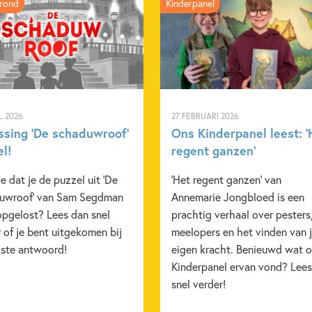
rond
Kinderpanel
Aantal pagina's:
304
Uitgever:
Luiting
Verschijningsdatum:
20-08-
Kenmerken van dit boek
12+ jaar
15+ jaar
9 
L 2026
27 FEBRUARI 2026
ssing ‘De schaduwroof’
Ons Kinderpanel leest: ‘
Dagelijks leven
Reizen & (
el!
regent ganzen’
Vriendschap
Zelfvertrou
e dat je de puzzel uit 'De
'Het regent ganzen' van
Hannah Horn
uwroof' van Sam Segdman
Annemarie Jongbloed is een
opgelost? Lees dan snel
prachtig verhaal over pesters
 of je bent uitgekomen bij
meelopers en het vinden van 
iste antwoord!
eigen kracht. Benieuwd wat 
Kinderpanel ervan vond? Lees
snel verder!