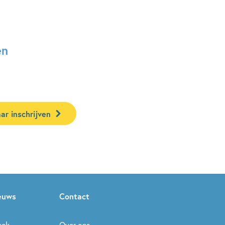
en
ar inschrijven
ieuws
Contact
eek
Over ons