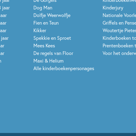
 jaar
Dog Man
Kinderjury
jaar
Dolfje Weerwolfje
Nationale Voor
jaar
Fien en Teun
Griffels en Pens
jaar
Kikker
Woutertje Pieter
 jaar
Spekkie en Sproet
Kinderboeken t
aar
Mees Kees
Prentenboeken 
aar
De regels van Floor
Voor het onderw
n
Maxi & Helium
Alle kinderboekenpersonages