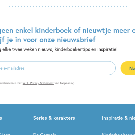
geen enkel kinderboek of nieuwtje meer 
jf je in voor onze nieuwsbrief
 elke twee weken nieuws, kinderboekentips en inspiratie!
Na
es
uwsbrieven is het
WPG Privacy Statement
van toepassing.
s
Series & karakters
Inspiratie & n
 jaar
De Gorgels
Kinderboekenw