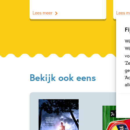
Lees meer
Lees m
Fi
Wi
Wi
vo
‘Z
ge
Bekijk ook eens
‘A
al