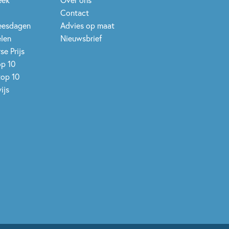
Contact
leesdagen
Advies op maat
elen
Nieuwsbrief
se Prijs
op 10
top 10
ijs