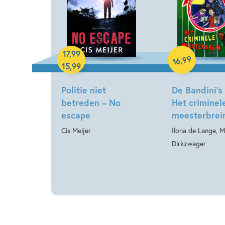
Hardcover
Hardcover
17
,
99
99
,
16
15
,
99
Politie niet
De Bandini’s 
betreden – No
Het criminel
escape
meesterbrei
Cis Meijer
Ilona de Lange, M
Dirkzwager