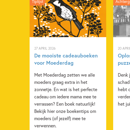
Tiplijst
Achterg
27 APRIL 2026
20 APRI
De mooiste cadeauboeken
Oplo
voor Moederdag
puzz
Met Moederdag zetten we alle
Denk j
moeders graag extra in het
schad
zonnetje. En wat is het perfecte
hebt 
cadeau om iedere mama mee te
verder
verrassen? Een boek natuurlijk!
het ju
Bekijk hier onze boekentips om
moeders (of jezelf) mee te
verwennen.