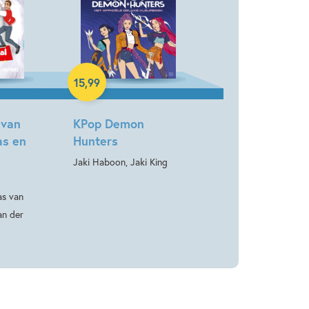
Paperback
15
,
99
 van
KPop Demon
as en
Hunters
Jaki Haboon, Jaki King
l
as van
an der