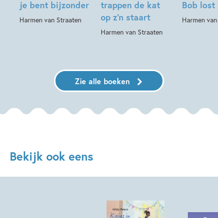
je bent bijzonder
trappen de kat
Bob lost
op z’n staart
Harmen van Straaten
Harmen van 
Harmen van Straaten
Zie alle boeken
Bekijk ook eens