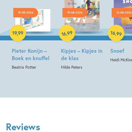
19-08-2026
19-08-2026
12-08-2026
Hardcover
Hardcover
Hardcover
99
16
,
,
19
,
99
99
16
Pieter Konijn –
Kipjes – Kipjes in
Snoef
Boek en knuffel
de klas
Heidi McKin
Beatrix Potter
Hilde Peters
Reviews