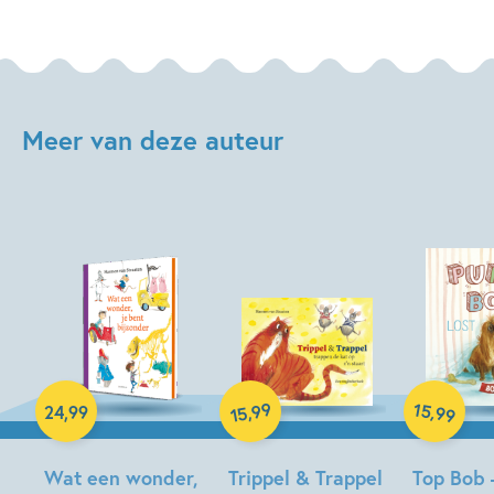
Meer van deze auteur
Hardcover
Hardcover
Hardcover
99
15
,
,
24
,
99
99
15
Wat een wonder,
Trippel & Trappel
Top Bob 