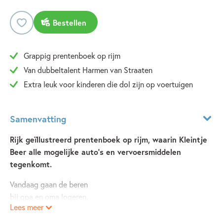
Bestellen
Grappig prentenboek op rijm
Van dubbeltalent Harmen van Straaten
Extra leuk voor kinderen die dol zijn op voertuigen
Samenvatting
Rijk geïllustreerd prentenboek op rijm, waarin Kleintje
Beer alle mogelijke auto's en vervoersmiddelen
tegenkomt.
Vandaag gaan de beren
bij opa en oma logeren.
Lees meer
‘Hup!’ zegt papa Beer, ‘we moeten gaan.