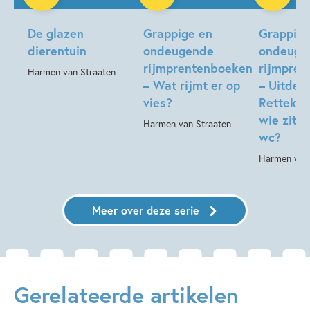
Hardcover
Hardcover
De glazen
Grappige en
Grappige
dierentuin
ondeugende
ondeuge
rijmprentenboeken
rijmpre
Harmen van Straaten
– Wat rijmt er op
– Uitdee
vies?
Retteket
wie zit e
Harmen van Straaten
wc?
Harmen van 
Meer over deze serie
Gerelateerde artikelen