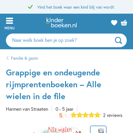
Vind het boek waar een kind blij van wordt
MENU
Zoeken
naar
boeken,
Familie & gezin
auteurs
en
Grappige en ondeugende
uitgevers
rijmprentenboeken – Alle
wielen in de file
Harmen van Straaten
0 - 5 jaar
5
2 reviews
/5