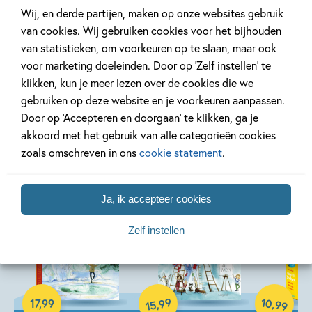
Wij, en derde partijen, maken op onze websites gebruik
van cookies. Wij gebruiken cookies voor het bijhouden
van statistieken, om voorkeuren op te slaan, maar ook
voor marketing doeleinden. Door op ‘Zelf instellen’ te
klikken, kun je meer lezen over de cookies die we
gebruiken op deze website en je voorkeuren aanpassen.
Door op ‘Accepteren en doorgaan’ te klikken, ga je
Andere boeken uit de serie 'Grappige
akkoord met het gebruik van alle categorieën cookies
en ondeugende rijmprentenboeken'
zoals omschreven in ons
cookie statement
.
Ja, ik accepteer cookies
Zelf instellen
Hardcover
10
99
,
,
17
,
99
99
15