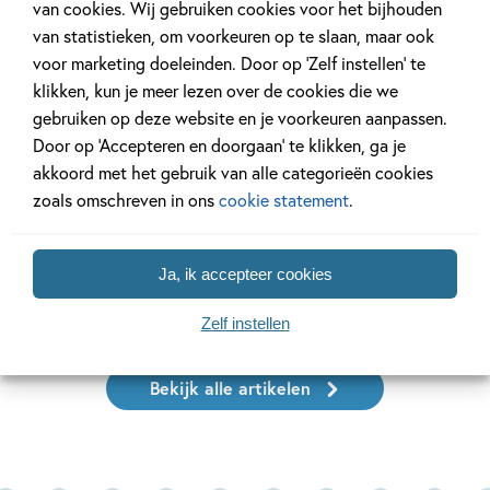
Kinderpanel
Tiplijst
van cookies. Wij gebruiken cookies voor het bijhouden
van statistieken, om voorkeuren op te slaan, maar ook
voor marketing doeleinden. Door op ‘Zelf instellen’ te
klikken, kun je meer lezen over de cookies die we
gebruiken op deze website en je voorkeuren aanpassen.
11 JANUARI 2026
16 JULI 2025
Door op ‘Accepteren en doorgaan’ te klikken, ga je
Ons Kinderpanel leest:
De leukste spe
akkoord met het gebruik van alle categorieën cookies
‘Marvel Superhelden’
vakantie!
zoals omschreven in ons
cookie statement
.
Ja, ik accepteer cookies
Lees meer
Lees meer
Zelf instellen
Bekijk alle artikelen