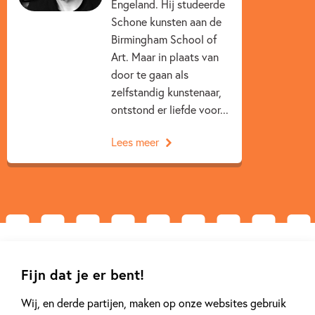
Engeland. Hij studeerde
3 – 5 jaar
5 – 7 jaar
Fantasie
Schone kunsten aan de
Prentenboeken
Seizoenen
Spelen & leren
Birmingham School of
Art. Maar in plaats van
Sprookjes, mythen & legendes
Matt Hunt
door te gaan als
zelfstandig kunstenaar,
ontstond er liefde voor...
Lees meer
Gerelateerde artikelen
Fijn dat je er bent!
Wij, en derde partijen, maken op onze websites gebruik