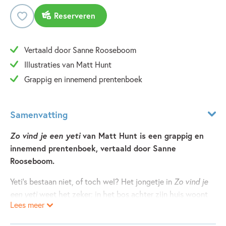
Reserveren
Vertaald door Sanne Rooseboom
Illustraties van Matt Hunt
Grappig en innemend prentenboek
Samenvatting
Zo vind je een yeti
van Matt Hunt is een grappig en
innemend prentenboek, vertaald door Sanne
Rooseboom.
Yeti’s bestaan niet, of toch wel? Het jongetje in
Zo vind je
een yeti
weet het zeker: in het bos achter zijn huis woont
Lees meer
een yeti! Hij is een echte yeti-kenner, hij weet alles over
deze geheimzinnige wezens. Hoog tijd om de yeti te