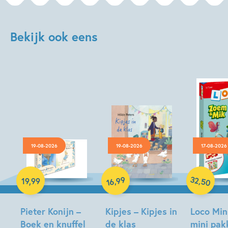
Bekijk ook eens
19-08-2026
19-08-2026
17-08-2026
Hardcover
Hardcover
Paperback
32
99
,
,
19
,
99
50
16
Pieter Konijn –
Kipjes – Kipjes in
Loco Min
Boek en knuffel
de klas
mini pak