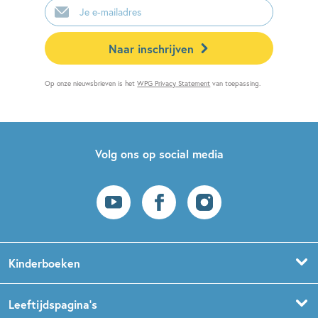
mailadres
Naar inschrijven
Op onze nieuwsbrieven is het
WPG Privacy Statement
van toepassing.
Volg ons op social media
Kinderboeken
Voorleesboeken
Leeftijdspagina’s