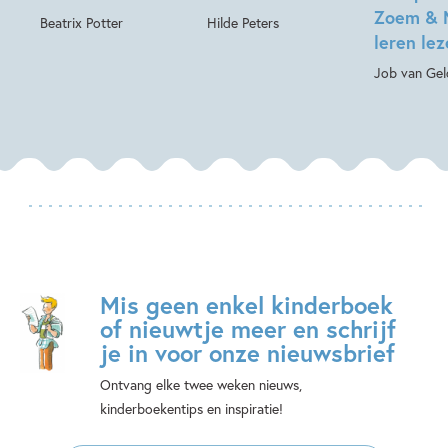
Zoem & 
Beatrix Potter
Hilde Peters
leren le
Job van Gel
Mis geen enkel kinderboek
of nieuwtje meer en schrijf
je in voor onze nieuwsbrief
Ontvang elke twee weken nieuws,
kinderboekentips en inspiratie!
E-