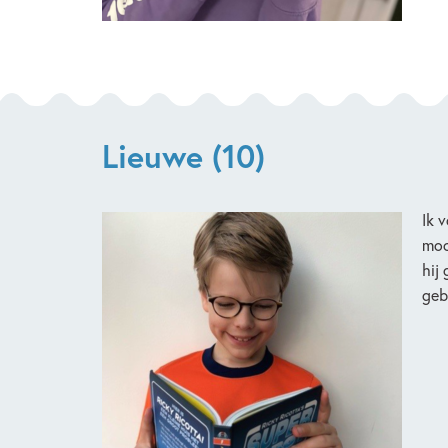
Lieuwe (10)
Ik 
moo
hij
geb