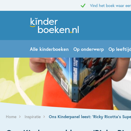
Vind het boek waar een
Alle kinderboeken
Op onderwerp
Op leeftij
Home
Inspiratie
Ons Kinderpanel leest: ‘Ricky Ricotta’s Supe