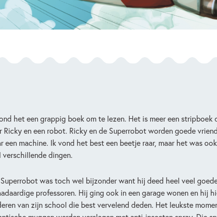
vond het een grappig boek om te lezen. Het is meer een stripboek 
r Ricky en een robot. Ricky en de Superrobot worden goede vrienden
r een machine. Ik vond het best een beetje raar, maar het was ook
l verschillende dingen.
 Superrobot was toch wel bijzonder want hij deed heel veel goede
adaardige professoren. Hij ging ook in een garage wonen en hij h
deren van zijn school die best vervelend deden. Het leukste mome
antische muggen werden verslagen met anti-insecten spray. Die spr