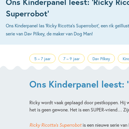
Ons Kinderpanel leest: ‘Ricky Ric
Superrobot’
Ons Kinderpanel las 'Ricky Ricotta's Superrobot', een rik geïllu
serie van Dav Pilkey, de maker van Dog Man!
5 – 7 jaar
7 – 9 jaar
Dav Pilkey
Kin
Ons Kinderpanel leest: 
Ricky wordt vaak geplaagd door pestkoppen. Hij wou
het is geen gewone. Het is een SUPER-vriend… Zij
Ricky Ricotta’s Superrobot
is een nieuwe serie va