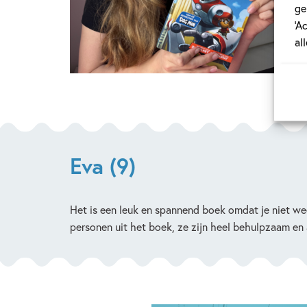
ge
Ric
‘A
en 
al
dan
dan
Eva (9)
Het is een leuk en spannend boek omdat je niet we
personen uit het boek, ze zijn heel behulpzaam en a