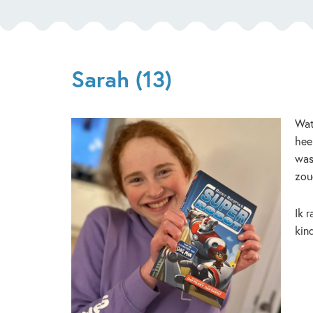
Sarah (13)
Wat
hee
was
zou
Ik 
kin