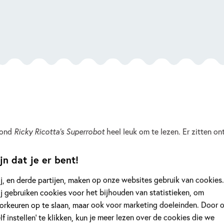
vond
Ricky Ricotta’s Superrobot
heel leuk om te lezen. Er zitten o
n kunt lezen. Het moment dat mij heel erg is bijgebleven, is toen R
ig stukje.
jn dat je er bent!
j, en derde partijen, maken op onze websites gebruik van cookies.
eer Mug vond ik een tof personage. Hij was niet lief, maar ik vi
j gebruiken cookies voor het bijhouden van statistieken, om
l leuk dat ze gingen vechten. De mug en de robot, want dan kan je
orkeuren op te slaan, maar ook voor marketing doeleinden. Door 
elf instellen’ te klikken, kun je meer lezen over de cookies die we