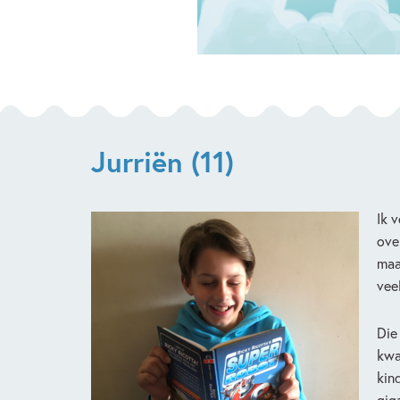
Jurriën (11)
Ik 
ove
maa
vee
Die
kwa
kin
gig