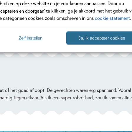
bruiken op deze website en je voorkeuren aanpassen. Door op
ky en Superrobot werden hele goede vrienden. Ik vind dat heel bi
ccepteren en doorgaan’ te klikken, ga je akkoord met het gebruik 
hierdoor wordt Ricky ook niet meer gepest. Het lijkt mij heel tof
le categorieën cookies zoals omschreven in ons
cookie statement
.
 allemaal leuke dingen doen en ik denk dat mijn vriendinnen het o
 ook niet in de regen naar school hoeven te fietsen en kan hij mi
Zelf instellen
Ja, ik accepteer cookies
et of het goed afloopt. De gevechten waren erg spannend. Vooral 
ardig tegen elkaar. Als ik een super robot had, zou ik samen alle 