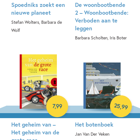
Spoedniks zoekt een
De woonbootbende
nieuwe planeet
2 – Woonbootbende:
Verboden aan te
Stefan Wolters, Barbara de
leggen
Wolf
Barbara Scholten, Iris Boter
Hardcover
Hardcover
25
,
7
,
99
99
Het geheim van –
Het botenboek
Het geheim van de
Jan Van Der Veken
grote race