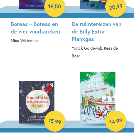
99
,
18
,
50
20
Boreas – Boreas en
De ruimtereizen van
de vier windstreken
de Billy Extra
Plankgas
Mina Witteman
Yorick Goldewijk, Kees de
Paperback
Boer
Hardcover
15
99
,
,
99
14