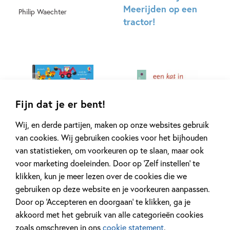
Meerijden op een
Philip Waechter
tractor!
Hardcover
Hardcover
Fijn dat je er bent!
Wij, en derde partijen, maken op onze websites gebruik
99
,
7
,
99
10
van cookies. Wij gebruiken cookies voor het bijhouden
van statistieken, om voorkeuren op te slaan, maar ook
voor marketing doeleinden. Door op ‘Zelf instellen’ te
Uitwisboek 1 –
Leren lezen AVI M3 –
klikken, kun je meer lezen over de cookies die we
Vrachtwagens en
een kat in de bus
gebruiken op deze website en je voorkeuren aanpassen.
graafmachines
Jolanda Horsten, Gertie
Door op ‘Accepteren en doorgaan’ te klikken, ga je
Jaquet
akkoord met het gebruik van alle categorieën cookies
Paperback
zoals omschreven in ons
cookie statement
.
Hardcover