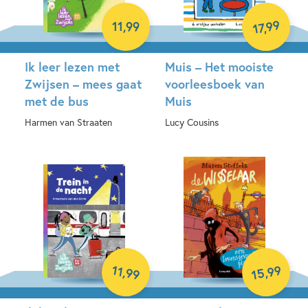
99
11
,
99
,
17
Ik leer lezen met
Muis – Het mooiste
Zwijsen – mees gaat
voorleesboek van
met de bus
Muis
Harmen van Straaten
Lucy Cousins
Hardcover
Hardcover
99
11
,
,
99
15