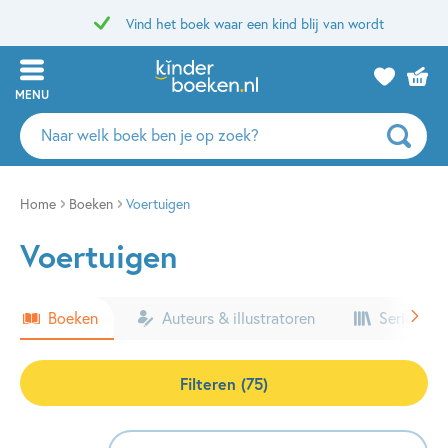
Vind het boek waar een kind blij van wordt
MENU
Zoeken
naar
boeken,
auteurs
Home
Boeken
Voertuigen
en
Voertuigen
uitgevers
Boeken
Auteurs & illustratoren
Series & k
Filteren (75)