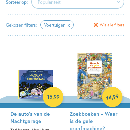
Sorteer op:
Populariteit
Populariteit
Gekozen filters:
Voertuigen
Wis alle filters
Verschijningsdatum
Alfabetisch (A-Z)
Alfabetisch (Z-A)
Prijs (oplopend)
Prijs (aflopend)
99
,
15
,
99
14
De auto’s van de
Zoekboeken – Waar
Nachtgarage
is de gele
graafmachine?
Tori Kosara, Meg Hunt