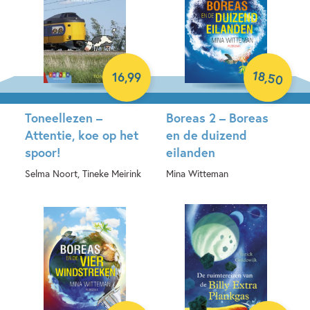
18
,
16
,
99
50
Toneellezen –
Boreas 2 – Boreas
Attentie, koe op het
en de duizend
spoor!
eilanden
Selma Noort, Tineke Meirink
Mina Witteman
Hardcover
Paperback