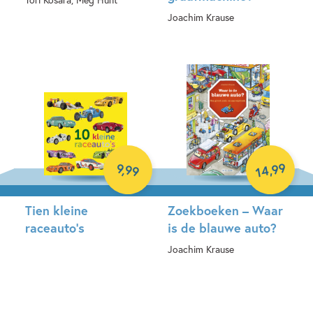
Joachim Krause
Hardcover
Hardcover
99
9
,
99
,
14
Tien kleine
Zoekboeken – Waar
raceauto’s
is de blauwe auto?
Joachim Krause
Hardcover
Hardcover