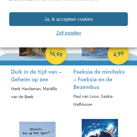
Ja, ik accepteer cookies
Zelf instellen
16
99
,
99
,
4
Duik in de tijd van –
Foeksia de miniheks
Geheim op zee
– Foeksia en de
Bezembus
Henk Hardeman, Mariëlla
Paul van Loon, Saskia
van de Beek
Halfmouw
Hardcover
E-book