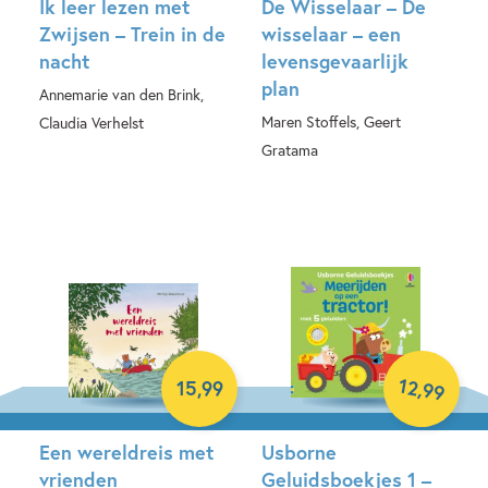
Ik leer lezen met
De Wisselaar – De
Zwijsen – Trein in de
wisselaar – een
nacht
levensgevaarlijk
plan
Annemarie van den Brink,
Maren Stoffels, Geert
Claudia Verhelst
Gratama
Hardcover
Hardcover
12
,
15
,
99
99
Een wereldreis met
Usborne
vrienden
Geluidsboekjes 1 –