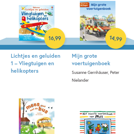
14
,
16
,
99
99
Lichtjes en geluiden
Mijn grote
1 – Vliegtuigen en
voertuigenboek
helikopters
Susanne Gernhäuser, Peter
Nielander
Hardcover
Hardcover