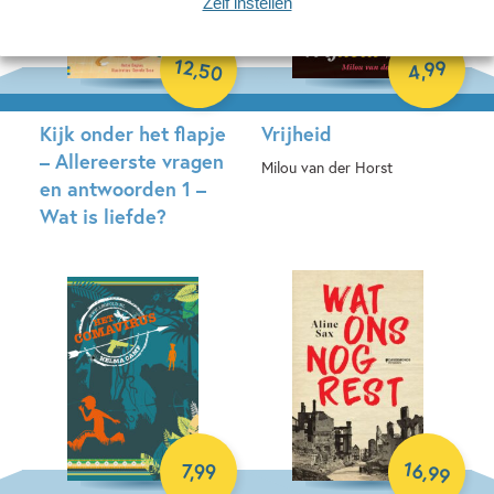
Zelf instellen
12
99
,
50
,
4
Kijk onder het flapje
Vrijheid
– Allereerste vragen
Milou van der Horst
en antwoorden 1 –
Wat is liefde?
E-book
Hardcover
16
,
7
,
99
99