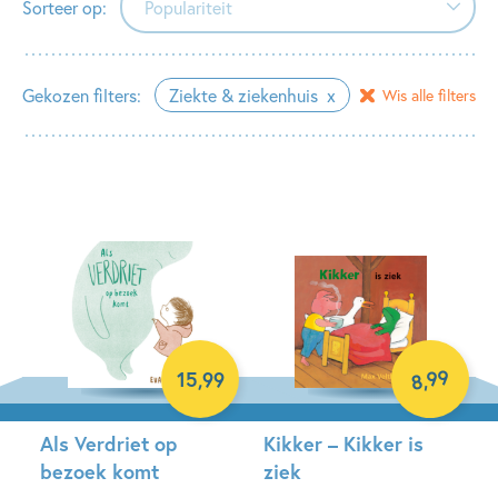
Sorteer op:
Populariteit
Populariteit
Gekozen filters:
Ziekte & ziekenhuis
Wis alle filters
Verschijningsdatum
Alfabetisch (A-Z)
Alfabetisch (Z-A)
Prijs (oplopend)
Prijs (aflopend)
99
15
,
99
,
8
Als Verdriet op
Kikker – Kikker is
bezoek komt
ziek