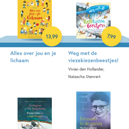
7
,
99
13
,
99
Alles over jou en je
Weg met de
lichaam
viezekiezenbeestjes!
Vivian den Hollander,
Hardcover
Natascha Stenvert
E-book