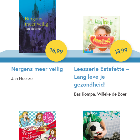
16
99
,
,
99
13
Nergens meer veilig
Leesserie Estafette –
Lang leve je
Jan Heerze
gezondheid!
Hardcover
Bas Rompa, Willeke de Boer
Hardcover