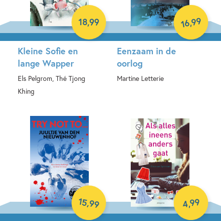
99
18
,
99
,
16
Kleine Sofie en
Eenzaam in de
lange Wapper
oorlog
Els Pelgrom, Thé Tjong
Martine Letterie
Khing
Paperback
Hardcover
15
99
,
99
,
4