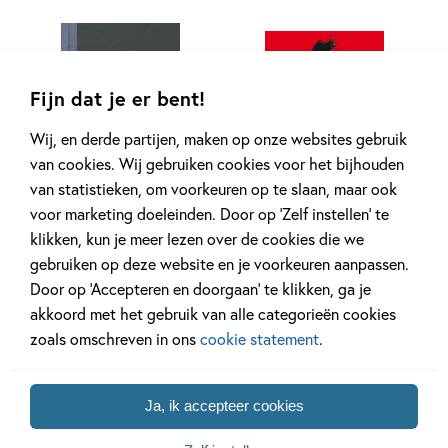
E-book
Fijn dat je er bent!
Wij, en derde partijen, maken op onze websites gebruik
Prijswinnaar
van cookies. Wij gebruiken cookies voor het bijhouden
van statistieken, om voorkeuren op te slaan, maar ook
99
18
,
99
,
4
voor marketing doeleinden. Door op ‘Zelf instellen’ te
klikken, kun je meer lezen over de cookies die we
Dit is geen dagboek
Truth or dare
gebruiken op deze website en je voorkeuren aanpassen.
Erna Sassen
Wieke van Oordt
Door op ‘Accepteren en doorgaan’ te klikken, ga je
akkoord met het gebruik van alle categorieën cookies
Paperback
E-book
zoals omschreven in ons
cookie statement
.
Ja, ik accepteer cookies