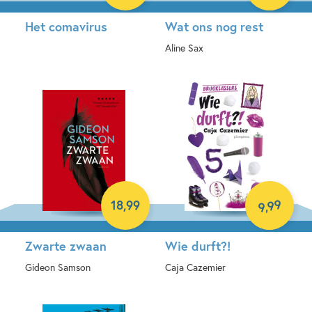
Het comavirus
Wat ons nog rest
Aline Sax
E-book
Hardcover
99
18
,
99
,
9
Zwarte zwaan
Wie durft?!
Gideon Samson
Caja Cazemier
Hardcover
E-book