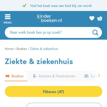
Vind het boek waar een kind blij van wordt
MENU
Zoeken
naar
boeken,
auteurs
Home
Boeken
Ziekte & ziekenhuis
en
Ziekte & ziekenhuis
uitgevers
Boeken
Auteurs & illustratoren
Series & k
Filteren (47)