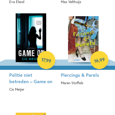
Eva Eland
Max Velthuijs
Hardcover
Hardcover
99
17
,
,
99
16
Politie niet
Piercings & Parels
betreden – Game on
Maren Stoffels
Cis Meijer
Paperback
Hardcover