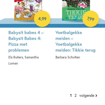
7
,
99
4
,
99
Babysit babes 4 –
Voetbalgekke
Babysit Babes 4:
meiden –
Pizza met
Voetbalgekke
problemen
meiden: Tikkie terug
Els Ruiters, Samantha
Barbara Scholten
Loman
E-book
E-book
1
2
volgende