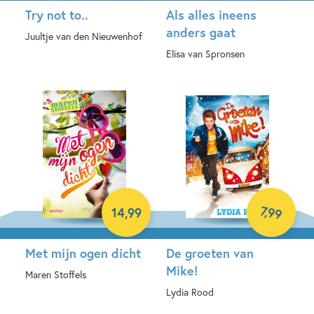
Try not to..
Als alles ineens
anders gaat
Juultje van den Nieuwenhof
Elisa van Spronsen
Paperback
E-book
7
,
99
14
,
99
Met mijn ogen dicht
De groeten van
Mike!
Maren Stoffels
Lydia Rood
Paperback