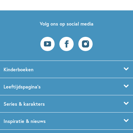
Volg ons op social media
Kinderboeken
Voorleesboeken
Leeftijdspagina’s
Prentenboeken
Boekentips 0 - 1,5 jaar
Series & karakters
Peuterboeken
Boekentips 1,5 - 3 jaar
De Gorgels
Inspiratie & nieuws
Babyboeken
Boekentips 3 - 5 jaar
Dog Man
Kinderboekenweek