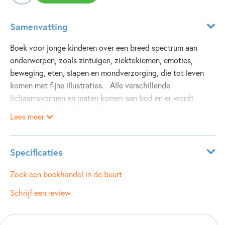
Samenvatting
Boek voor jonge kinderen over een breed spectrum aan
onderwerpen, zoals zintuigen, ziektekiemen, emoties,
beweging, eten, slapen en mondverzorging, die tot leven
komen met fijne illustraties. Alle verschillende
lichaamsvormen en maten komen aan bod en er wordt
uitgelegd hoe het komt dat lichamen allemaal anders zijn
Lees meer
door onder meer huidskleur, handicaps, haartype en
leeftijd. Het boek vertelt ook hoe lichamen veranderen als
kinderen ouder worden. Goed voor de uitbreiding van de
Specificaties
woordenschat. Het boek moedigt gesprekken aan over
diversiteit en inclusiviteit. Vergroot het zelfbeeld van
ISBN:
9781805076902
Zoek een boekhandel in de buurt
kinderen, waardoor ze meer positiviteit ervaren over hun
NUR:
213
Schrijf een review
eigen lichaam. Een welkome aanvulling van de
Type:
Hardcover
bestsellerserie Alles over...
Auteur(s):