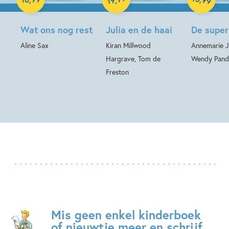
19
Wat ons nog rest
Julia en de haai
De super
Aline Sax
Kiran Millwood
Annemarie J
Hargrave, Tom de
Wendy Pand
Freston
Mis geen enkel kinderboek
of nieuwtje meer en schrijf