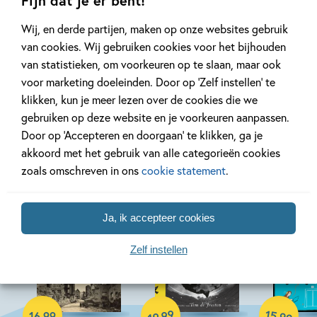
Fijn dat je er bent!
Wij, en derde partijen, maken op onze websites gebruik
Bekijk alle artikelen
van cookies. Wij gebruiken cookies voor het bijhouden
van statistieken, om voorkeuren op te slaan, maar ook
voor marketing doeleinden. Door op ‘Zelf instellen’ te
klikken, kun je meer lezen over de cookies die we
gebruiken op deze website en je voorkeuren aanpassen.
Bekijk ook eens
Door op ‘Accepteren en doorgaan’ te klikken, ga je
akkoord met het gebruik van alle categorieën cookies
zoals omschreven in ons
cookie statement
.
Ja, ik accepteer cookies
Zelf instellen
Hardcover
Hardcover
Hardcover
15
99
,
16
,
99
,
99