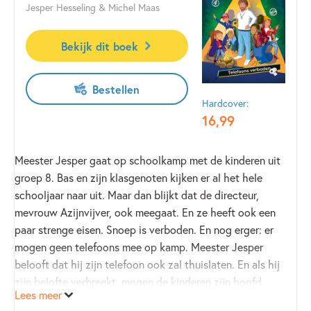
Jesper Hesseling & Michel Maas
Bekijk dit boek
Bestellen
Hardcover:
16
,
99
Meester Jesper gaat op schoolkamp met de kinderen uit
groep 8. Bas en zijn klasgenoten kijken er al het hele
schooljaar naar uit. Maar dan blijkt dat de directeur,
mevrouw Azijnvijver, ook meegaat. En ze heeft ook een
paar strenge eisen. Snoep is verboden. En nog erger: er
mogen geen telefoons mee op kamp. Meester Jesper
belooft dat hij zijn telefoon ook zal thuislaten. En als hij
zijn belofte verbreekt, mogen de kinderen zijn hoofd
Lees meer
kaalscheren. Maakt meester Jesper een grapje, of toch