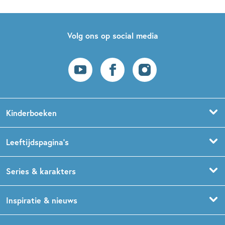
Volg ons op social media
Kinderboeken
Voorleesboeken
Leeftijdspagina’s
Prentenboeken
Boekentips 0 - 1,5 jaar
Series & karakters
Peuterboeken
Boekentips 1,5 - 3 jaar
De Gorgels
Inspiratie & nieuws
Babyboeken
Boekentips 3 - 5 jaar
Dog Man
Kinderboekenweek