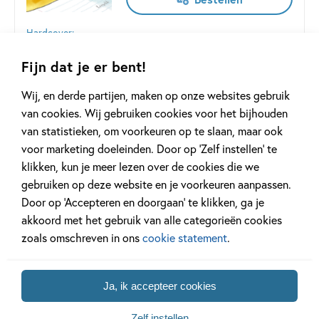
Hardcover:
15
,
99
Fijn dat je er bent!
'Soms ben ik een kikker. Dat is mijn supergeheim. Niemand
Wij, en derde partijen, maken op onze websites gebruik
mag het weten, behalve jullie.'
van cookies. Wij gebruiken cookies voor het bijhouden
van statistieken, om voorkeuren op te slaan, maar ook
Sita, Wouter en de andere kinderen in de klas lachen. Leuke
voor marketing doeleinden. Door op ‘Zelf instellen’ te
grap van de meester. Totdat hij op een dag de klas in komt
klikken, kun je meer lezen over de cookies die we
met kroos in zijn haar. Zijn kleren zijn nat en gescheurd. De
gebruiken op deze website en je voorkeuren aanpassen.
meester is aangevallen door een ooievaar, zegt hij...
Door op ‘Accepteren en doorgaan’ te klikken, ga je
akkoord met het gebruik van alle categorieën cookies
Lees meer
zoals omschreven in ons
cookie statement
.
Ja, ik accepteer cookies
Zelf instellen