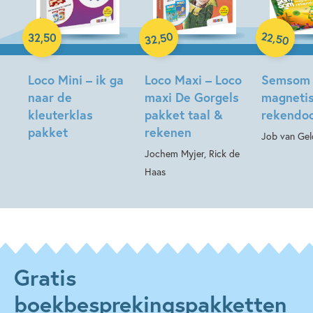
Paperback
Spel
Paperback
50
22
,
,
32
,
50
50
32
Loco Mini – ik ga
Loco Maxi – Loco
Semsom
naar de
maxi De Gorgels
magneti
kleuterklas
pakket taal &
rekendo
pakket
rekenen
Job van Gel
Jochem Myjer, Rick de
Haas
Gratis
boekbesprekingspakketten