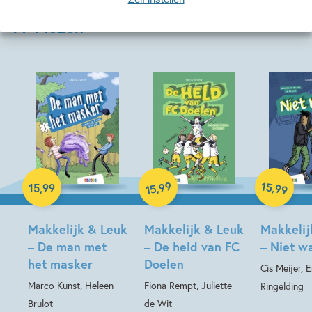
AVI lezen
Hardcover
99
15
,
,
15
,
99
99
15
Hardcover
Hardcover
Makkelijk & Leuk
Makkelijk & Leuk
Makkelij
– De man met
– De held van FC
– Niet w
het masker
Doelen
Cis Meijer,
Marco Kunst, Heleen
Fiona Rempt, Juliette
Ringelding
Brulot
de Wit