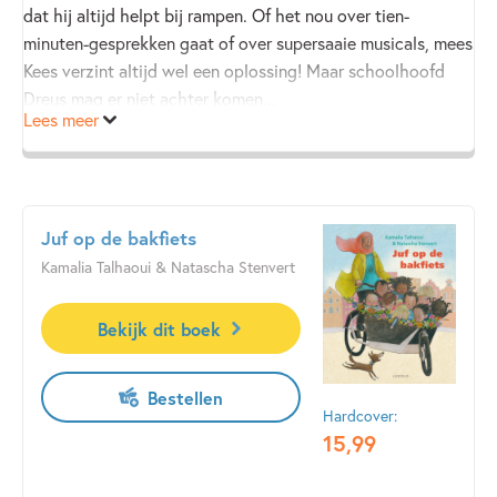
dat hij altijd helpt bij rampen. Of het nou over tien-
minuten-gesprekken gaat of over supersaaie musicals, mees
Kees verzint altijd wel een oplossing! Maar schoolhoofd
Dreus mag er niet achter komen...
Lees meer
In dit fijne, grote voorleesboek zijn de Mees Kees-boeken
De rekenrap
en
In de gloria
gebundeld. Voor vele uren
voorleesplezier!
Juf op de bakfiets
Kamalia Talhaoui & Natascha Stenvert
Bekijk dit boek
Bestellen
Hardcover:
15
,
99