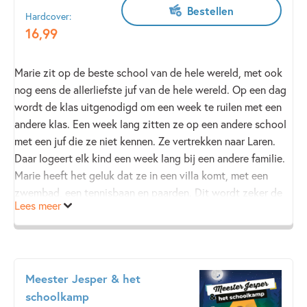
Bestellen
Hardcover:
16
,
99
Marie zit op de beste school van de hele wereld, met ook
nog eens de allerliefste juf van de hele wereld. Op een dag
wordt de klas uitgenodigd om een week te ruilen met een
andere klas. Een week lang zitten ze op een andere school
met een juf die ze niet kennen. Ze vertrekken naar Laren.
Daar logeert elk kind een week lang bij een andere familie.
Marie heeft het geluk dat ze in een villa komt, met een
zwembad, een tennisbaan en paarden. Dit wordt zeker de
Lees meer
beste week uit haar hele leven. Denkt ze …
Heerlijk boek in de bekende serie
Beste school
, lees ook
De
beste school van de hele wereld
,
De beste juf van de hele
wereld
en
De beste meester van de hele wereld
.!
Meester Jesper & het
schoolkamp