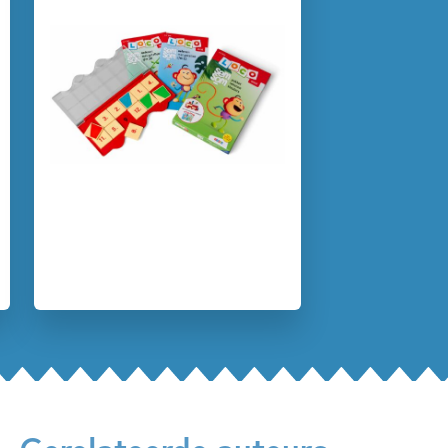
• Loco informatiebrochure
3 – 5 jaar
5 – 7 jaar
Doeboeken
Spelen & leren
Tellen & cijfers
Job van Gelder
Leerdoelen:
• Getallenrij t/m 20
• Tellen t/m 20
• Hoeveelheden vergelijken t/m 20
• Eenvoudige patronen afmaken
Met het zelfcorrigerende Loco oefent een kind
spelenderwijs belangrijke vaardigheden. Op school en
thuis. Want spelend leren, daar draait het om. Sinds 1968,
wie kent het niet!