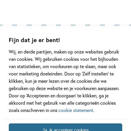
Fijn dat je er bent!
Andere boeken uit de serie 'Loco
Wij, en derde partijen, maken op onze websites gebruik
Mini'
van cookies. Wij gebruiken cookies voor het bijhouden
van statistieken, om voorkeuren op te slaan, maar ook
voor marketing doeleinden. Door op ‘Zelf instellen’ te
klikken, kun je meer lezen over de cookies die we
gebruiken op deze website en je voorkeuren aanpassen.
Door op ‘Accepteren en doorgaan’ te klikken, ga je
akkoord met het gebruik van alle categorieën cookies
zoals omschreven in ons
cookie statement
.
25-09-2026
25-09-2026
25-09-202
Paperback
Paperback
Ja, ik accepteer cookies