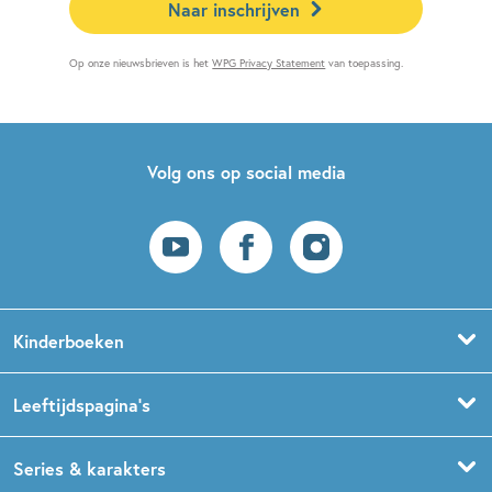
Naar inschrijven
Op onze nieuwsbrieven is het
WPG Privacy Statement
van toepassing.
Volg ons op social media
Kinderboeken
Voorleesboeken
Leeftijdspagina’s
Prentenboeken
Boekentips 0 - 1,5 jaar
Series & karakters
Peuterboeken