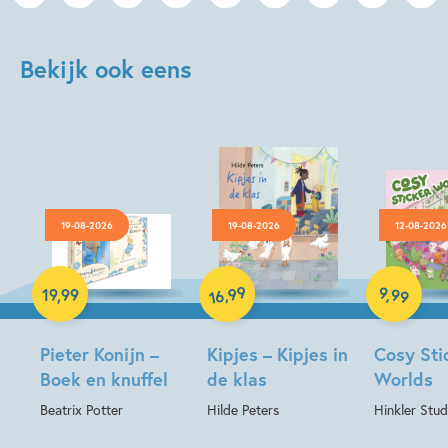
Bekijk ook eens
19-08-2026
19-08-2026
12-08-2026
Hardcover
Hardcover
Paperback
99
9
,
99
,
19
,
99
16
Pieter Konijn –
Kipjes – Kipjes in
Cosy Sti
Boek en knuffel
de klas
Worlds
Beatrix Potter
Hilde Peters
Hinkler Stud