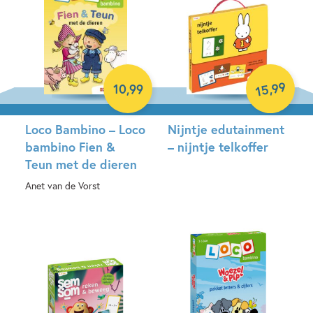
99
,
10
,
99
15
Loco Bambino – Loco
Nijntje edutainment
bambino Fien &
– nijntje telkoffer
Teun met de dieren
Spel
Anet van de Vorst
Paperback