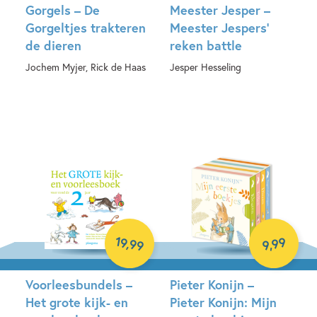
Gorgels – De
Meester Jesper –
Gorgeltjes trakteren
Meester Jespers’
de dieren
reken battle
Jochem Myjer, Rick de Haas
Jesper Hesseling
Hardcover
Spel
19
99
,
99
,
9
Voorleesbundels –
Pieter Konijn –
Het grote kijk- en
Pieter Konijn: Mijn