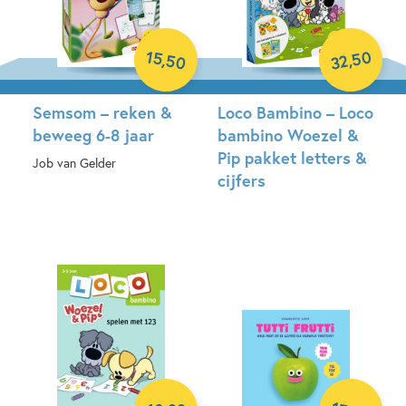
50
15
,
,
50
32
Semsom – reken &
Loco Bambino – Loco
beweeg 6-8 jaar
bambino Woezel &
Pip pakket letters &
Job van Gelder
cijfers
Spel
Paperback