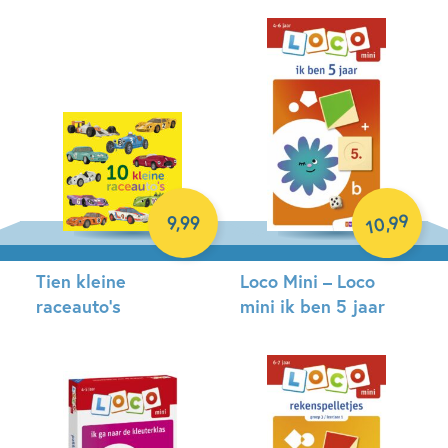
Hardcover
99
,
9
,
99
10
Tien kleine
Loco Mini – Loco
raceauto’s
mini ik ben 5 jaar
Hardcover
Paperback