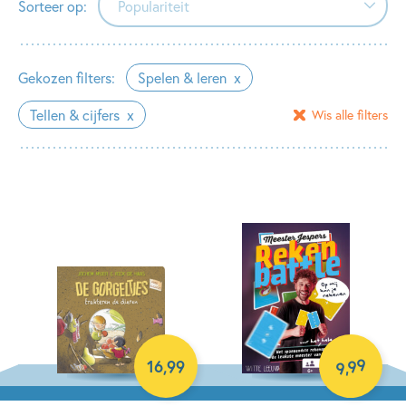
Sorteer op:
Populariteit
Populariteit
Gekozen filters:
Spelen & leren
Verschijningsdatum
Tellen & cijfers
Wis alle filters
Alfabetisch (A-Z)
Alfabetisch (Z-A)
Prijs (oplopend)
Prijs (aflopend)
99
16
,
99
,
9