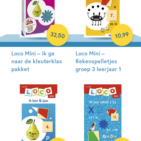
32
99
,
,
50
10
Loco Mini – ik ga
Loco Mini –
naar de kleuterklas
Rekenspelletjes
pakket
groep 3 leerjaar 1
Paperback
Paperback