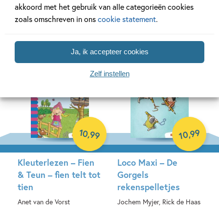
akkoord met het gebruik van alle categorieën cookies
beweeg
peuterpakket
zoals omschreven in ons
cookie statement
.
Spel
Paperback
Ja, ik accepteer cookies
Zelf instellen
10
99
,
,
99
10
Kleuterlezen – Fien
Loco Maxi – De
& Teun – fien telt tot
Gorgels
tien
rekenspelletjes
Anet van de Vorst
Jochem Myjer, Rick de Haas