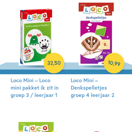
Hardcover
Paperback
10
,
32
,
50
99
Loco Mini – Loco
Loco Mini –
mini pakket ik zit in
Denkspelletjes
groep 3 / leerjaar 1
groep 4 leerjaar 2
Paperback
Paperback