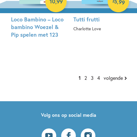
15
,
10
,
99
99
Loco Bambino – Loco
Tutti frutti
bambino Woezel &
Charlotte Love
Pip spelen met 123
Hardcover
Paperback
1
2
3
4
volgende
Volg ons op social media