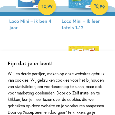
10
,
10
,
99
99
Loco Mini – ik ben 4
Loco Mini – Ik leer
jaar
tafels 1-12
Paperback
Paperback
Fijn dat je er bent!
Wij, en derde partijen, maken op onze websites gebruik
van cookies. Wij gebruiken cookies voor het bijhouden
van statistieken, om voorkeuren op te slaan, maar ook
50
13
,
99
,
32
voor marketing doeleinden. Door op ‘Zelf instellen’ te
klikken, kun je meer lezen over de cookies die we
gebruiken op deze website en je voorkeuren aanpassen.
Nijntje edutainment
Loco Bambino – Loco
Door op ‘Accepteren en doorgaan’ te klikken, ga je
– nijntje tel &
bambino