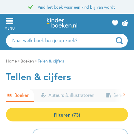
Vind het boek waar een kind blij van wordt
MENU
Zoeken
naar
boeken,
auteurs
Home
Boeken
Tellen & cijfers
en
Tellen & cijfers
uitgevers
Boeken
Auteurs & illustratoren
Series & k
Filteren (73)