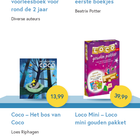
voorleesboek voor
eerste boekjes
rond de 2 jaar
Beatrix Potter
Diverse auteurs
Hardcover
Hardcover
39
,
13
,
99
99
Coco – Het bos van
Loco Mini – Loco
Coco
mini gouden pakket
Loes Riphagen
Paperback