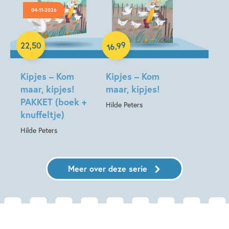
04-11-2026
Hardcover
99
,
22
,
50
16
Hardcover
Kipjes – Kom
Kipjes – Kom
maar, kipjes!
maar, kipjes!
PAKKET (boek +
Hilde Peters
knuffeltje)
Hilde Peters
Meer over deze serie