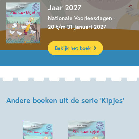
Dieren & natuur
Familie & gezin
Jaar 2027
Op & rond de boerderij
Op & rond school
Nationale Voorleesdagen -
20 t/m 31 januari 2027
Prentenboeken
Spelen & leren
Tellen & cijfers
Hilde Peters
Bekijk het boek
Andere boeken uit de serie 'Kipjes'