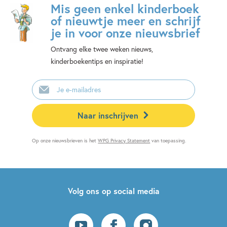
Mis geen enkel kinderboek
of nieuwtje meer en schrijf
je in voor onze nieuwsbrief
Ontvang elke twee weken nieuws,
kinderboekentips en inspiratie!
E-
mailadres
Naar inschrijven
Op onze nieuwsbrieven is het
WPG Privacy Statement
van toepassing.
Volg ons op social media