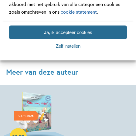
Lees meer
Lees meer
akkoord met het gebruik van alle categorieën cookies
zoals omschreven in ons
cookie statement
.
Bekijk alle artikelen
Ja, ik accepteer cookies
Zelf instellen
Meer van deze auteur
04-11-2026