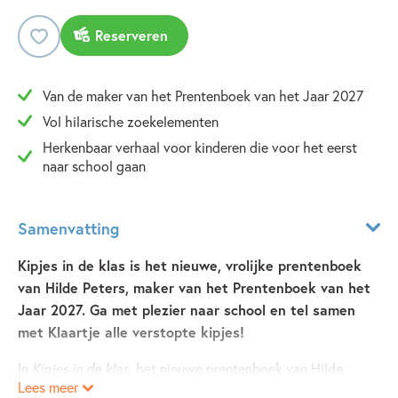
Reserveren
Van de maker van het Prentenboek van het Jaar 2027
Vol hilarische zoekelementen
Herkenbaar verhaal voor kinderen die voor het eerst
naar school gaan
Samenvatting
Kipjes in de klas is het nieuwe, vrolijke prentenboek
van Hilde Peters, maker van het Prentenboek van het
Jaar 2027. Ga met plezier naar school en tel samen
met Klaartje alle verstopte kipjes!
In
Kipjes in de klas
, het nieuwe prentenboek van Hilde
Lees meer
Peters, zijn Klaartje en papa zijn al vroeg uit de veren.