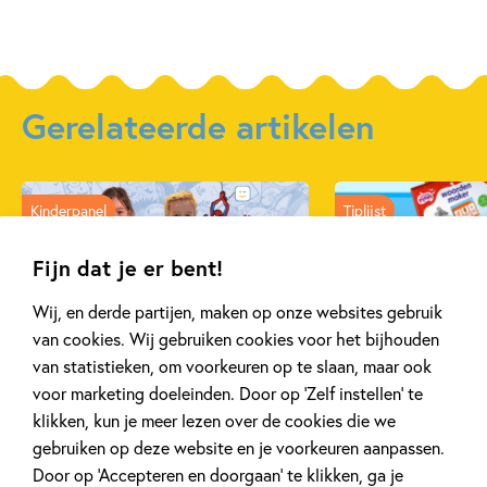
Gerelateerde artikelen
Kinderpanel
Tiplijst
Fijn dat je er bent!
Wij, en derde partijen, maken op onze websites gebruik
van cookies. Wij gebruiken cookies voor het bijhouden
11 JANUARI 2026
16 JULI 2025
Ons Kinderpanel leest:
De leukste spe
van statistieken, om voorkeuren op te slaan, maar ook
‘Marvel Superhelden’
vakantie!
voor marketing doeleinden. Door op ‘Zelf instellen’ te
klikken, kun je meer lezen over de cookies die we
gebruiken op deze website en je voorkeuren aanpassen.
Door op ‘Accepteren en doorgaan’ te klikken, ga je