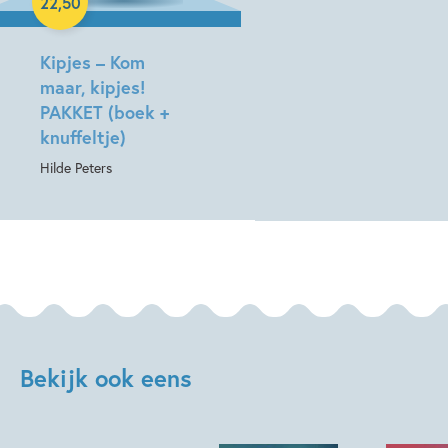
22
,
50
Hardcover
Kipjes – Kom
maar, kipjes!
PAKKET (boek +
knuffeltje)
Hilde Peters
Bekijk ook eens