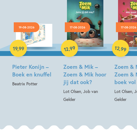
19-08-2026
17-08-2026
17-08-2026
Hardcover
99
12
,
,
19
,
99
99
12
Hardcover
Hardcover
Pieter Konijn –
Zoem & Mik –
Zoem & 
Boek en knuffel
Zoem & Mik hoor
Zoem & 
jij dat ook?
boek vol
Beatrix Potter
Lot Olsen, Job van
Lot Olsen, 
Gelder
Gelder