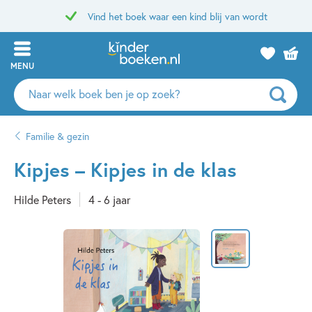
Vind het boek waar een kind blij van wordt
MENU
Zoeken
naar
boeken,
Familie & gezin
auteurs
en
Kipjes – Kipjes in de klas
uitgevers
Hilde Peters
4 - 6 jaar