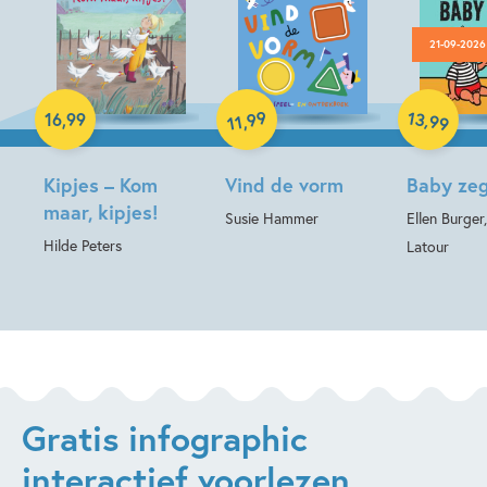
21-09-2026
Hardcover
Hardcover
Hardcover
13
99
,
16
,
99
,
99
11
Kipjes – Kom
Vind de vorm
Baby zeg
maar, kipjes!
Susie Hammer
Ellen Burger
Hilde Peters
Latour
Gratis infographic
interactief voorlezen