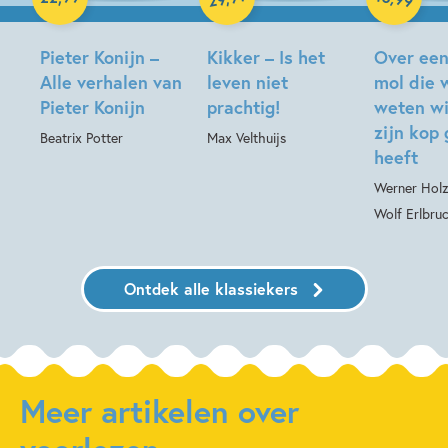
Hardcover
Pieter Konijn –
Kikker – Is het
Over een
Alle verhalen van
leven niet
mol die w
Pieter Konijn
prachtig!
weten wi
zijn kop
Beatrix Potter
Max Velthuijs
heeft
Werner Holz
Wolf Erlbru
Ontdek alle klassiekers
Meer artikelen over