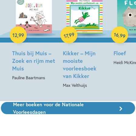
Hardcover
16
99
Hardcover
,
12
,
99
,
99
17
Hardcover
Thuis bij Muis –
Kikker – Mijn
Floef
Zoek en rijm met
mooiste
Heidi McKin
Muis
voorleesboek
van Kikker
Pauline Baartmans
Max Velthuijs
Meer boeken voor de Nationale
Voorleesdagen