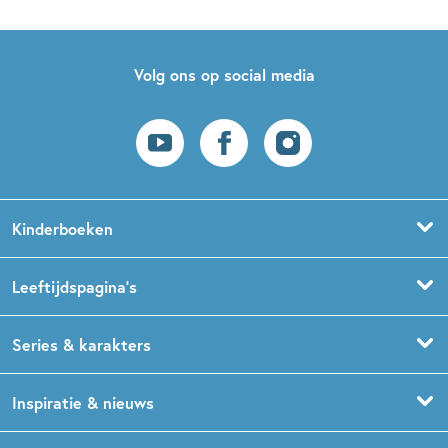
Volg ons op social media
Kinderboeken
Voorleesboeken
Leeftijdspagina’s
Prentenboeken
Boekentips 0 - 1,5 jaar
Series & karakters
Peuterboeken
Boekentips 1,5 - 3 jaar
De Gorgels
Inspiratie & nieuws
Babyboeken
Boekentips 3 - 5 jaar
Dog Man
Kinderboekenweek