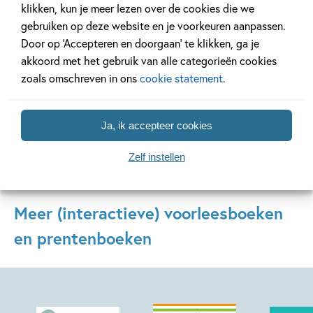
Statement en geef uitdrukkelijk toestemming voor het
klikken, kun je meer lezen over de cookies die we
verwerken van mijn e-mailadres
gebruiken op deze website en je voorkeuren aanpassen.
Door op ‘Accepteren en doorgaan’ te klikken, ga je
Aanmelden
Ja, schrijf me in voor de nieuwsbrief van kinderboeken.nl
akkoord met het gebruik van alle categorieën cookies
nieuwsbrief
voor meer winacties, tips en nieuwtjes
zoals omschreven in ons
cookie statement
.
kinderboeken.nl
Ja, ik accepteer cookies
Zelf instellen
Meer (interactieve) voorleesboeken
en prentenboeken