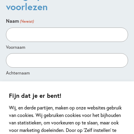
voorlezen
Naam
(Vereist)
Voornaam
Achternaam
E-mailadres
(Vereist)
Fijn dat je er bent!
Wij, en derde partijen, maken op onze websites gebruik
van cookies. Wij gebruiken cookies voor het bijhouden
Instemming
(Vereist)
van statistieken, om voorkeuren op te slaan, maar ook
Ja, ik heb kennis genomen van het WPG Privacy
voor marketing doeleinden. Door op ‘Zelf instellen’ te