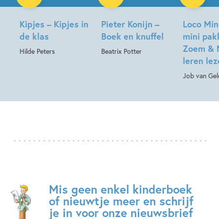
Kipjes – Kipjes in
Pieter Konijn –
Loco Min
de klas
Boek en knuffel
mini pak
Zoem & 
Hilde Peters
Beatrix Potter
leren le
Job van Gel
Mis geen enkel kinderboek
of nieuwtje meer en schrijf
je in voor onze nieuwsbrief