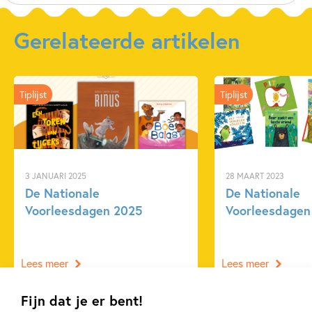
Prijs:
19
,
99
Uitgever:
Uitgeverij Wilde Haren B.V.
Gerelateerde artikelen
Verschijningsdatum:
01-09-2025
Kenmerken van dit boek
Tiplijst
Tiplijst
Familie & gezin
Prentenboeken
Rigoberta Mejia Sian
Aafke Mertens
3 JANUARI 2025
28 MAART 2023
De Nationale
De Nationale
Voorleesdagen 2025
Voorleesdagen
Lees meer
Lees meer
Fijn dat je er bent!