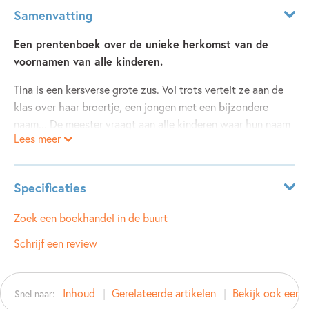
Samenvatting
Een prentenboek over de unieke herkomst van de
voornamen van alle kinderen.
Tina is een kersverse grote zus. Vol trots vertelt ze aan de
klas over haar broertje, een jongen met een bijzondere
naam... De meester vraagt aan alle kinderen waar hun naam
Lees meer
vandaan komt, maar Tina weet niets over haar naam. Wat
als zij de saaiste naam van de hele klas heeft?
Specificaties
ISBN:
9789083470252
Zoek een boekhandel in de buurt
NUR:
273
Schrijf een review
Type:
Hardcover
Auteur(s):
Rigoberta Mejia Sian
Inhoud
Gerelateerde artikelen
Bekijk ook eens
Snel naar:
Illustrator:
Aafke Mertens