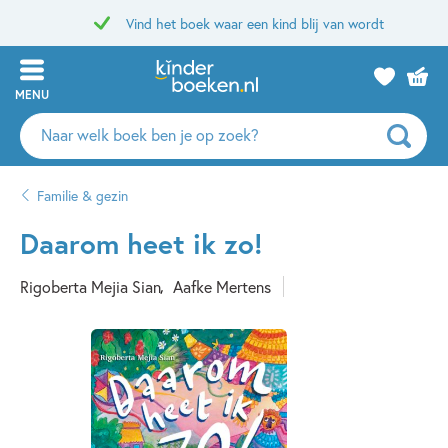
Vind het boek waar een kind blij van wordt
MENU
Zoeken
naar
boeken,
Familie & gezin
auteurs
en
Daarom heet ik zo!
uitgevers
Rigoberta Mejia Sian
Aafke Mertens