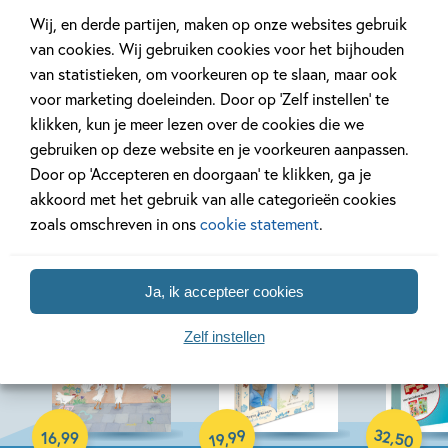
Bekijk alle artikelen
Wij, en derde partijen, maken op onze websites gebruik
van cookies. Wij gebruiken cookies voor het bijhouden
van statistieken, om voorkeuren op te slaan, maar ook
voor marketing doeleinden. Door op ‘Zelf instellen’ te
klikken, kun je meer lezen over de cookies die we
Bekijk ook eens
gebruiken op deze website en je voorkeuren aanpassen.
Door op ‘Accepteren en doorgaan’ te klikken, ga je
akkoord met het gebruik van alle categorieën cookies
zoals omschreven in ons
cookie statement
.
Ja, ik accepteer cookies
Zelf instellen
19-08-2026
19-08-2026
17-08-2026
Hardcover
Hardcover
Paperback
32
99
,
16
,
99
,
50
19