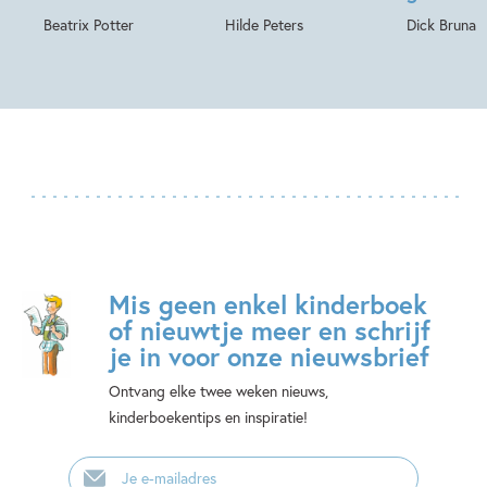
Beatrix Potter
Hilde Peters
Dick Bruna
Mis geen enkel kinderboek
of nieuwtje meer en schrijf
je in voor onze nieuwsbrief
Ontvang elke twee weken nieuws,
kinderboekentips en inspiratie!
E-
mailadres