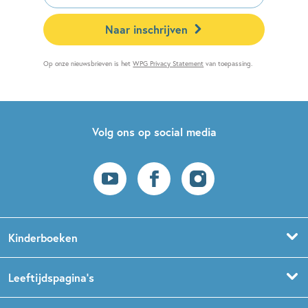
Naar inschrijven
Op onze nieuwsbrieven is het
WPG Privacy Statement
van toepassing.
Volg ons op social media
Kinderboeken
Voorleesboeken
Leeftijdspagina’s
Prentenboeken
Boekentips 0 - 1,5 jaar