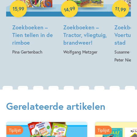
Hardcover
Hardcover
99
11
,
,
15
,
99
99
14
Hardcover
Zoekboeken –
Zoekboeken –
Zoekboe
Tien tellen in de
Tractor, vliegtuig,
Voertuig
rimboe
brandweer!
stad
Pina Gertenbach
Wolfgang Metzger
Susanne Ger
Peter Nielan
Gerelateerde artikelen
Tiplijst
Tiplijst