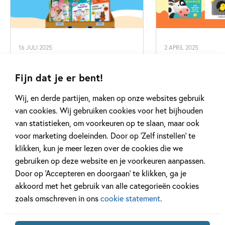
16 JULI 2025
2 APRIL 2025
De leukste spellen voor de
De leukste pe
vakantie!
met boerderij
Fijn dat je er bent!
Wij, en derde partijen, maken op onze websites gebruik
van cookies. Wij gebruiken cookies voor het bijhouden
van statistieken, om voorkeuren op te slaan, maar ook
Lees meer
Lees meer
voor marketing doeleinden. Door op ‘Zelf instellen’ te
klikken, kun je meer lezen over de cookies die we
gebruiken op deze website en je voorkeuren aanpassen.
Bekijk alle artikelen
Door op ‘Accepteren en doorgaan’ te klikken, ga je
akkoord met het gebruik van alle categorieën cookies
zoals omschreven in ons
cookie statement
.