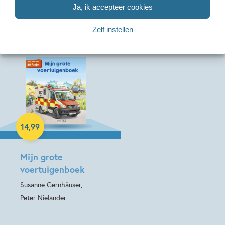
Ja, ik accepteer cookies
Meer van deze auteur
Zelf instellen
14
,
99
Hardcover
Mijn grote
voertuigenboek
Susanne Gernhäuser,
Peter Nielander