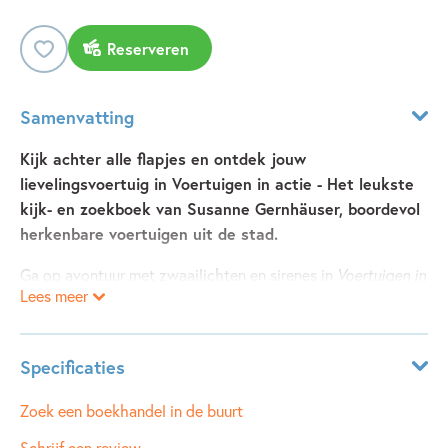
Reserveren
Samenvatting
Kijk achter alle flapjes en ontdek jouw
lievelingsvoertuig in Voertuigen in actie - Het leukste
kijk- en zoekboek van Susanne Gernhäuser, boordevol
herkenbare voertuigen uit de stad.
Ga op avontuur met zwaailichten en sirenes in
Voertuigen in
Lees meer
actie - Het leukste kijk- en zoekboek
van Susanne
Gernhäuser! Rijd mee met de brandweer, de politie en de
ambulance: waar hulp nodig is, zijn ze snel ter plaatse. Til
Specificaties
de spannende flapjes omhoog en ontdek samen de dappere
avonturen van de voertuigen in actie. Stimuleer op deze
Leeftijdsindicatie:
2 - 5 jaar
Zoek een boekhandel in de buurt
manier de taalontwikkeling en het concentratievermogen
ISBN:
9789493476080
Schrijf een review