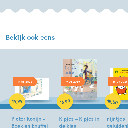
Bekijk ook eens
19-08-2026
19-08-2026
18-08-2026
Hardcover
Hardcover
Hardcover
18
99
,
,
19
,
99
50
16
Pieter Konijn –
Kipjes – Kipjes in
nijntjes
Boek en knuffel
de klas
geluide