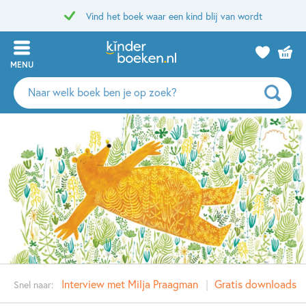
Vind het boek waar een kind blij van wordt
MENU
Zoeken
naar
boeken,
auteurs
en
uitgevers
Interview met Milja Praagman
Gratis downloads b
Snel naar: