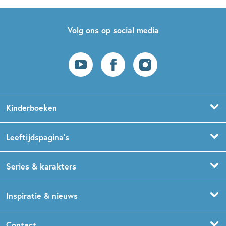
Volg ons op social media
Kinderboeken
Voorleesboeken
Leeftijdspagina’s
Prentenboeken
Boekentips 0 - 1,5 jaar
Series & karakters
Peuterboeken
Boekentips 1,5 - 3 jaar
De Gorgels
Inspiratie & nieuws
Babyboeken
Boekentips 3 - 5 jaar
Dog Man
Kinderboekenweek
Contact
Sprookjesboeken