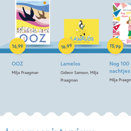
Hardcover
Hardcover
Hardcover
99
15
,
,
16
,
99
99
16
OOZ
Lamelos
Nog 100
nachtjes
Milja Praagman
Gideon Samson, Milja
Milja Praag
Praagman