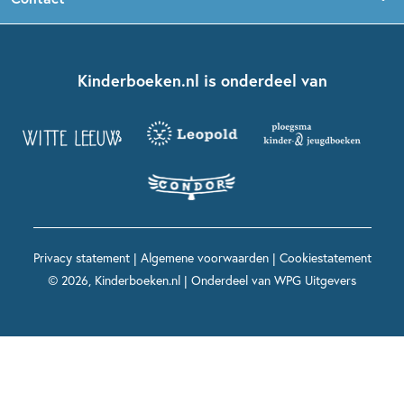
Boekentips 5 - 7 jaar
Dolfje Weerwolfje
Kinderjury
Over ons
Kinderboeken klassiekers
Boekentips 7 - 9 jaar
Fien en Teun
Nationale Voorleesdagen
Contact
Kinderboeken.nl is onderdeel van
Kinderboeken diversiteit
Boekentips 9 - 12 jaar
Kikker
Griffels en Penselen
Advies op maat
Grappige kinderboeken
Boekentips 12+ jaar
Spekkie en Sproet
Woutertje Pieterse Prijs
Nieuwsbrief
Spannende kinderboeken
Boekentips 15+ jaar
Mees Kees
Kinderboeken top 10
Alle boeken per onderwerp
Voor volwassenen
De regels van Floor
Prentenboeken top 10
Privacy statement
|
Algemene voorwaarden
|
Cookiestatement
Maxi & Helium
© 2026, Kinderboeken.nl | Onderdeel van
WPG Uitgevers
Voor het onderwijs
Alle kinderboekenpersonages