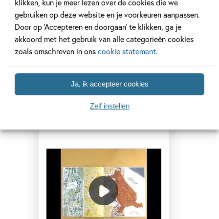
klikken, kun je meer lezen over de cookies die we
gebruiken op deze website en je voorkeuren aanpassen.
Door op ‘Accepteren en doorgaan’ te klikken, ga je
akkoord met het gebruik van alle categorieën cookies
zoals omschreven in ons
cookie statement
.
Bekijk de video van 'Bij jou'
Ja, ik accepteer cookies
Zelf instellen