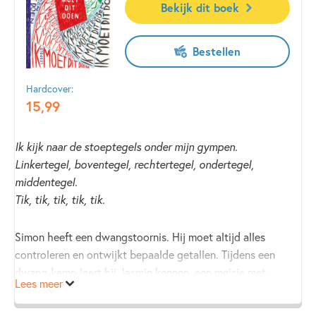
Stoffels met
Escape Room 2.0
, over vier tieners in een
Bekijk dit boek
levensgevaarlijke escaperoom en een game master met
duistere motieven.
Bestellen
Hardcover:
15
,
99
Ik kijk naar de stoeptegels onder mijn gympen.
Linkertegel, boventegel, rechtertegel, ondertegel,
middentegel.
Tik, tik, tik, tik, tik.
Simon heeft een dwangstoornis. Hij moet altijd alles
controleren en ontwijkt bepaalde getallen. Tijdens een
dwang-kamp leert hij Jasmin kennen, een meisje met
Lees meer
extreme smetvrees. Als Jasmin wegloopt, is Simon de enige
die haar kan vinden. Alleen moet hij daarvoor wel eerst zijn