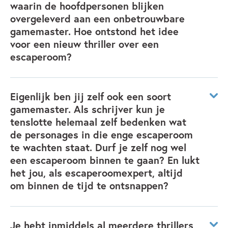
waarin de hoofdpersonen blijken
het spel ben ik alleen met het spel bezig.
overgeleverd aan een onbetrouwbare
gamemaster. Hoe ontstond het idee
Verder ben ik bang voor harde geluiden en dingen die
voor een nieuw thriller over een
ineens verschuiven of opengaan in een escaperoom. Je
escaperoom?
schrikt dan altijd zo!
Er kwamen zoveel vragen over een nieuw boek dat zich
afspeelt in een escaperoom! Ik heb zelfs mailtjes uit
Een vriendin van mij gilt nog harder dan ik en dan schrik ik
Eigenlijk ben jij zelf ook een soort
Duitsland, Australië en Mexico gekregen! (Escape Room is
OOK nog eens van haar!
gamemaster. Als schrijver kun je
in meerdere landen vertaald).
tenslotte helemaal zelf bedenken wat
de personages in die enge escaperoom
Daarom besloot ik nog een boek te schrijven. En eerlijk is
te wachten staat. Durf je zelf nog wel
eerlijk: ik sluit een Escape Room 3 niet uit…
een escaperoom binnen te gaan? En lukt
het jou, als escaperoomexpert, altijd
om binnen de tijd te ontsnappen?
Escaperooms zijn mijn grootste verslaving, ik heb er
inmiddels heel veel gespeeld. En het liep nooit zo slecht af
Je hebt inmiddels al meerdere thrillers
als in mijn boeken, gelukkig!