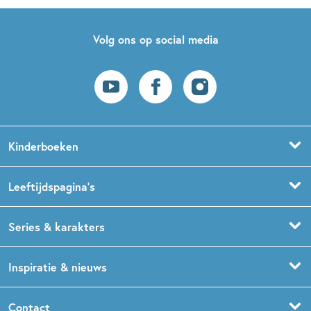
Volg ons op social media
Kinderboeken
Voorleesboeken
Leeftijdspagina’s
Prentenboeken
Boekentips 0 - 1,5 jaar
Series & karakters
Peuterboeken
Boekentips 1,5 - 3 jaar
De Gorgels
Inspiratie & nieuws
Babyboeken
Boekentips 3 - 5 jaar
Dog Man
Kinderboekenweek
Contact
Sprookjesboeken