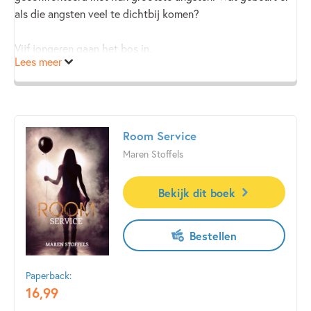
als die angsten veel te dichtbij komen?
Vijf jongeren gaan het bos in.
Lees meer
Een van hen zal de nacht niet overleven.
En een van hen is de moordenaar.
Room Service
Maren Stoffels
Bekijk dit boek
Bestellen
Paperback:
16
,
99