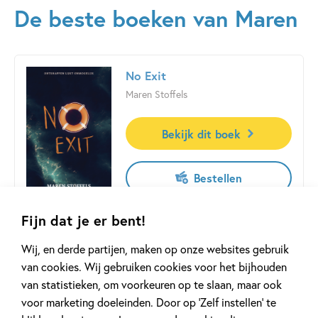
voor pesters… En… er is geen uitweg!
De beste boeken van Maren
No Exit
Maren Stoffels
Bekijk dit boek
Bestellen
Fijn dat je er bent!
Paperback:
16
,
99
Wij, en derde partijen, maken op onze websites gebruik
van cookies. Wij gebruiken cookies voor het bijhouden
Welkom bij No Exit.
van statistieken, om voorkeuren op te slaan, maar ook
De plek voor jou,
voor marketing doeleinden. Door op ‘Zelf instellen’ te
zodat anderen veilig zijn.