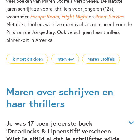
veel boeken van Maren Stoffels verschenen. De laatste
jaren schrijft ze vooral thrillers voor jongeren (12+),
waaronder
Escape Room
,
Fright Night
en
Room Service
.
Met deze thrillers werd ze meermaals genomineerd voor de
Prijs van de Jonge Jury. Ook verschijnen haar thrillers
binnenkort in Amerika.
Ik moet dit doen
Interview
Maren Stoffels
Maren over schrijven en
haar thrillers
Je was 17 toen je eerste boek
'Dreadlocks & Lippenstift' verscheen.
Wist je altijd al dat je schrijfster wilde