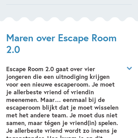
Dat ik graag schrijf in pyjama. Maar dat mag je meteen
wat er beter kan. Verder werkt het vaak als je van tevoren
weer vergeten!
een schema maakt van wat er precies gaat gebeuren in het
verhaal. En kies een thema dat je raakt, dan kan je er
overtuigend over schrijven en dan raakt het de lezer
Maren over Escape Room
waarschijnlijk ook.
2.0
Escape Room 2.0 gaat over vier
jongeren die een uitnodiging krijgen
voor een nieuwe escaperoom. Je moet
je allerbeste vriend of vriendin
meenemen. Maar… eenmaal bij de
escaperoom blijkt dat je moet wisselen
met het andere team. Je moet dus niet
samen, maar tégen je vriend(in) spelen.
Je allerbeste vriend wordt zo ineens je