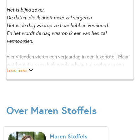
Het is bijna zover.
De datum die ik nooit meer zal vergeten.
Het is de dag waarop ze haar hebben vermoord.
En het wordt de dag waarop ik een van hen zal
vermoorden.
Vier vrienden vieren een verjaardag in een luxehotel. Maar
wat begint als een leuk weekend slaat al snel om in een
Lees meer
regelrechte nachtmerrie. Ze ontvangen berichten aan de
deur van hun kamer, die steeds meer onthullen over wat er
een jaar geleden precies is gebeurd.
Wat de boodschapper wil, is duidelijk: wraak. Eén van de
Over Maren Stoffels
vier zal zich moeten opofferen. En als dat niet gebeurt, zal
hij zelf iemand kiezen…
Maren Stoffels