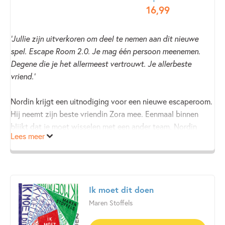
16
,
99
'Jullie zijn uitverkoren om deel te nemen aan dit nieuwe
spel. Escape Room 2.0. Je mag één persoon meenemen.
Degene die je het allermeest vertrouwt. Je allerbeste
vriend.’
Nordin krijgt een uitnodiging voor een nieuwe escaperoom.
Hij neemt zijn beste vriendin Zora mee. Eenmaal binnen
blijkt dat je moet wisselen met een ander team. Nordin
Lees meer
moet niet samen, maar tégen Zora spelen. Wat moet je
doen als je beste vriend plotseling je grootste
tegenstander wordt? Elke keuze die je maakt heeft
gevolgen voor de ander. Hoe ver ga je om te winnen? Kies
je voor jezelf of offer je jezelf op?
Ik moet dit doen
Maren Stoffels
Vijf jaar na het succesvolle
Escape Room
komt Maren