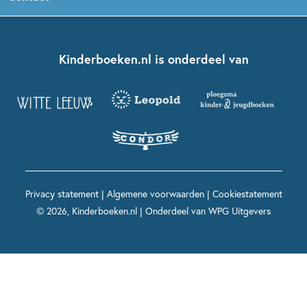
Boekentips 5 - 7 jaar
Dolfje Weerwolfje
Kinderjury
Over ons
Kinderboeken klassiekers
Boekentips 7 - 9 jaar
Fien en Teun
Nationale Voorleesdagen
Contact
Kinderboeken.nl is onderdeel van
Kinderboeken diversiteit
Boekentips 9 - 12 jaar
Kikker
Griffels en Penselen
Advies op maat
Grappige kinderboeken
Boekentips 12+ jaar
Spekkie en Sproet
Woutertje Pieterse Prijs
Nieuwsbrief
Spannende kinderboeken
Boekentips 15+ jaar
Mees Kees
Kinderboeken top 10
Alle boeken per onderwerp
Voor volwassenen
De regels van Floor
Prentenboeken top 10
Privacy statement
|
Algemene voorwaarden
|
Cookiestatement
Maxi & Helium
© 2026, Kinderboeken.nl | Onderdeel van
WPG Uitgevers
Voor het onderwijs
Alle kinderboekenpersonages