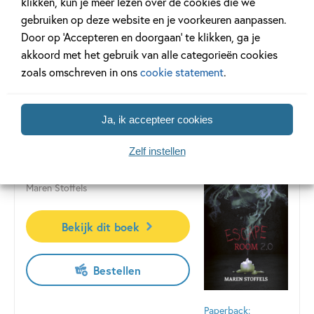
klikken, kun je meer lezen over de cookies die we
gebruiken op deze website en je voorkeuren aanpassen.
Vesper stapt aan boord van een luxe cruiseschip. Ze denkt
Door op ‘Accepteren en doorgaan’ te klikken, ga je
dat ze op vakantie gaat, maar niets is minder waar. Ze is
akkoord met het gebruik van alle categorieën cookies
opgegeven voor No Exit, een heropvoedprogramma voor
zoals omschreven in ons
cookie statement
.
pesters, ver weg van de buitenwereld. Al snel komt Vesper
Lees meer
erachter dat No Exit geen grenzen kent. Ze is in
levensgevaar, samen met alle anderen aan boord. En dan is
Ja, ik accepteer cookies
er nog die ene medegevangene, die beweert dat ze
onschuldig is. Vesper moet ontsnappen, maar hoe moet dat
Zelf instellen
midden op open zee?
Escape Room 2.0
Maren Stoffels
Bekijk dit boek
Bestellen
Paperback: