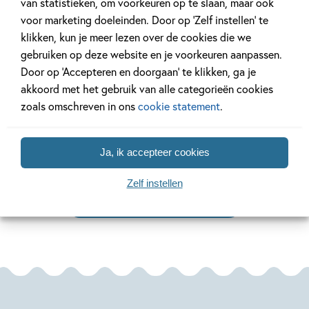
van statistieken, om voorkeuren op te slaan, maar ook
voor marketing doeleinden. Door op ‘Zelf instellen’ te
klikken, kun je meer lezen over de cookies die we
gebruiken op deze website en je voorkeuren aanpassen.
3 JANUARI 2025
28 MAART 2023
Door op ‘Accepteren en doorgaan’ te klikken, ga je
De Nationale
De Nationale
akkoord met het gebruik van alle categorieën cookies
Voorleesdagen 2025
Voorleesdage
zoals omschreven in ons
cookie statement
.
Lees meer
Lees meer
Ja, ik accepteer cookies
Zelf instellen
Bekijk alle artikelen