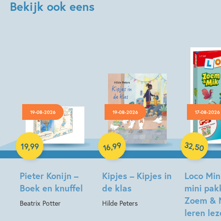
Bekijk ook eens
19-08-2026
19-08-2026
17-08-2026
Hardcover
Hardcover
Paperback
32
99
,
,
19
,
99
50
16
Pieter Konijn –
Kipjes – Kipjes in
Loco Min
Boek en knuffel
de klas
mini pak
Zoem & 
Beatrix Potter
Hilde Peters
leren le