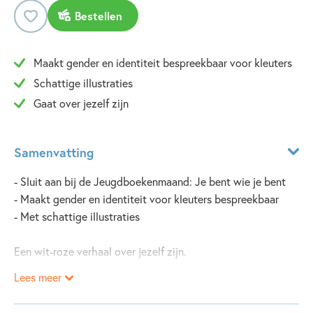
Bestellen
Maakt gender en identiteit bespreekbaar voor kleuters
Schattige illustraties
Gaat over jezelf zijn
Samenvatting
- Sluit aan bij de Jeugdboekenmaand: Je bent wie je bent
- Maakt gender en identiteit voor kleuters bespreekbaar
- Met schattige illustraties
Een wit-roze verhaal over jezelf zijn.
Lees meer
In de wei grazen de schapen in hun mooie, witte trui. In de
poel liggen de varkens. Ze rollen door de modder. Dan zit er