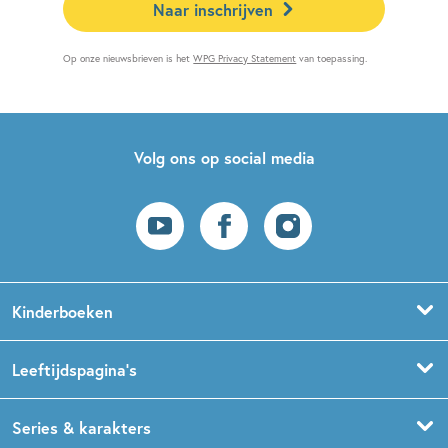
Naar inschrijven
Op onze nieuwsbrieven is het
WPG Privacy Statement
van toepassing.
Volg ons op social media
Kinderboeken
Voorleesboeken
Leeftijdspagina’s
Prentenboeken
Boekentips 0 - 1,5 jaar
Series & karakters
Peuterboeken