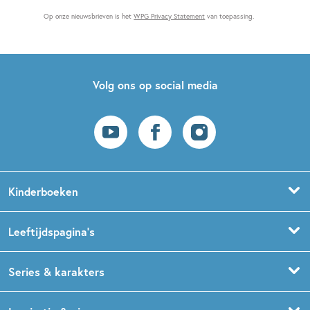
Op onze nieuwsbrieven is het
WPG Privacy Statement
van toepassing.
Volg ons op social media
Kinderboeken
Voorleesboeken
Leeftijdspagina’s
Prentenboeken
Boekentips 0 - 1,5 jaar
Series & karakters
Peuterboeken
Boekentips 1,5 - 3 jaar
De Gorgels