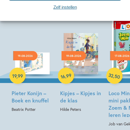
Zelf instellen
19-08-2026
19-08-2026
17-08-2026
Hardcover
Hardcover
Paperback
32
99
,
,
19
,
99
50
16
Pieter Konijn –
Kipjes – Kipjes in
Loco Min
Boek en knuffel
de klas
mini pak
Zoem & 
Beatrix Potter
Hilde Peters
leren le
Job van Gel