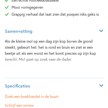
Een echte voorleesklassieker
Mooi vormgegeven
Grappig verhaal dat laat zien dat poepen niks geks is
Samenvatting
Als de kleine mol op een dag zijn kop boven de grond
steekt, gebeurt het: het is rond en bruin en ziet er een
beetje uit als een worst en het komt precies op zijn kop
terecht. Mol gaat op zoek naar de dader.
Lees meer
Specificaties
ISBN:
9789061745822
Zoek een boekhandel in de buurt
NUR:
273
Schrijf een review