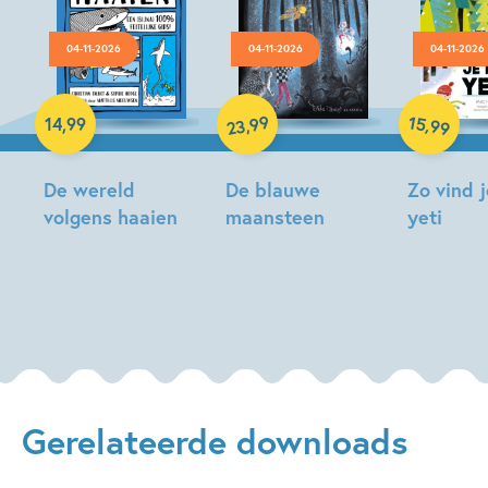
04-11-2026
04-11-2026
04-11-2026
Hardcover
Hardcover
Hardcover
99
15
,
,
14
,
99
99
23
De wereld
De blauwe
Zo vind 
volgens haaien
maansteen
yeti
Christian
Tonke
Matt
Talbot,
Dragt
Hunt
Sophie
Hodge
Gerelateerde downloads