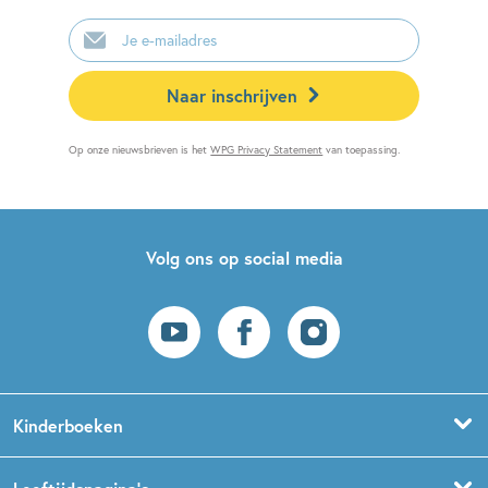
E-
mailadres
Naar inschrijven
Op onze nieuwsbrieven is het
WPG Privacy Statement
van toepassing.
Volg ons op social media
Kinderboeken
Voorleesboeken