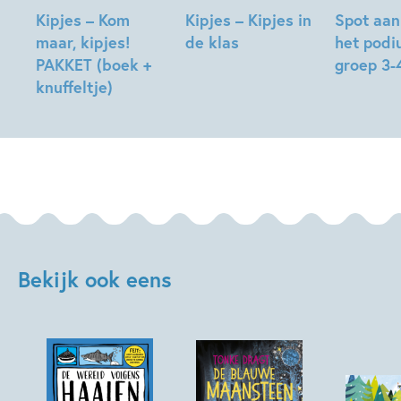
Kipjes – Kom
Kipjes – Kipjes in
Spot aan
maar, kipjes!
de klas
het pod
PAKKET (boek +
groep 3-
Hilde
knuffeltje)
Peters
Diverse
Hilde
auteurs,
Peters
Hilde
Peters
Bekijk ook eens