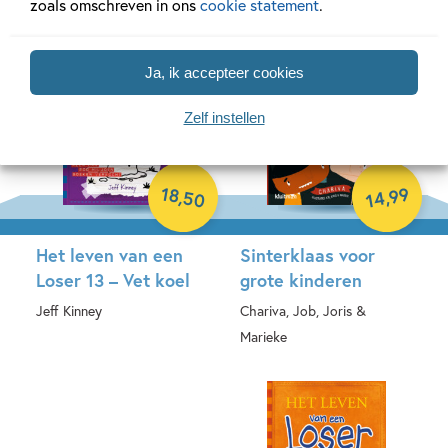
zoals omschreven in ons
cookie statement
.
Paperback
Ja, ik accepteer cookies
Zelf instellen
18
99
,
,
50
14
Het leven van een
Sinterklaas voor
Loser 13 – Vet koel
grote kinderen
Jeff Kinney
Chariva, Job, Joris &
Marieke
Hardcover
Hardcover