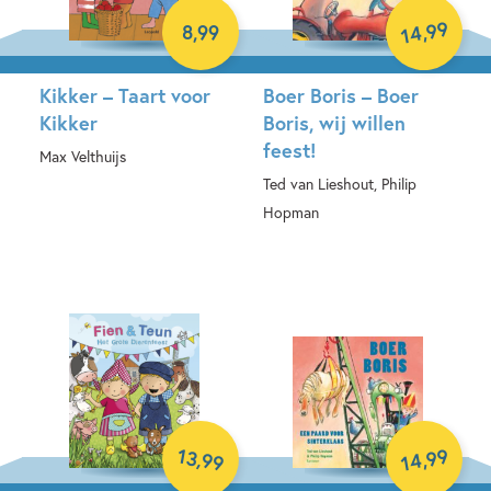
99
,
8
,
99
14
Kikker – Taart voor
Boer Boris – Boer
Kikker
Boris, wij willen
feest!
Max Velthuijs
Ted van Lieshout, Philip
Hardcover
Hopman
Hardcover
99
13
,
,
99
14