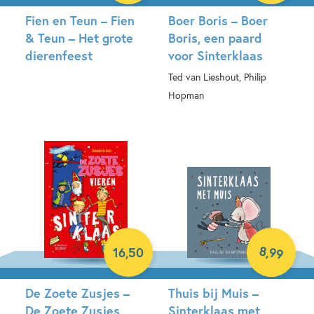
Fien en Teun – Fien
Boer Boris – Boer
& Teun – Het grote
Boris, een paard
dierenfeest
voor Sinterklaas
Ted van Lieshout, Philip
Hardcover
Hopman
Hardcover
8
,
99
16
,
50
De Zoete Zusjes –
Thuis bij Muis –
De Zoete Zusjes
Sinterklaas met