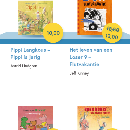
18
,
50
10
,
00
12
,
00
Pippi Langkous –
Het leven van een
Pippi is jarig
Loser 9 –
Flutvakantie
Astrid Lindgren
Jeff Kinney
Hardcover
Hardcover