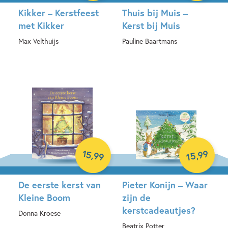
Kikker – Kerstfeest
Thuis bij Muis –
met Kikker
Kerst bij Muis
Max Velthuijs
Pauline Baartmans
Hardcover
Hardcover
15
99
,
,
99
15
De eerste kerst van
Pieter Konijn – Waar
Kleine Boom
zijn de
kerstcadeautjes?
Donna Kroese
Beatrix Potter