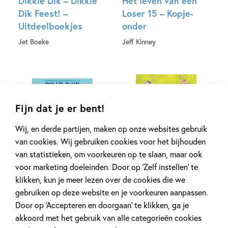
Dikkie Dik – Dikkie
Het leven van een
Dik Feest! –
Loser 15 – Kopje-
Uitdeelboekjes
onder
Jet Boeke
Jeff Kinney
Hardcover
Hardcover
Fijn dat je er bent!
Wij, en derde partijen, maken op onze websites gebruik
van cookies. Wij gebruiken cookies voor het bijhouden
99
van statistieken, om voorkeuren op te slaan, maar ook
,
18
,
99
10
voor marketing doeleinden. Door op ‘Zelf instellen’ te
klikken, kun je meer lezen over de cookies die we
Word nooit groot
Gorgels – De
gebruiken op deze website en je voorkeuren aanpassen.
Gorgels – Doeboek
Roald Dahl, Quentin Blake
Door op ‘Accepteren en doorgaan’ te klikken, ga je
Jochem Myjer, Rick de Haas
akkoord met het gebruik van alle categorieën cookies
Hardcover