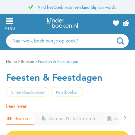
Vind het boek waar een kind blij van wordt
MENU
Zoeken
naar
boeken,
auteurs
Home
Boeken
Feesten & Feestdagen
en
Feesten & Feestdagen
uitgevers
Sinterklaasboeken
Kerstboeken
Lees meer
Boeken
Auteurs & illustratoren
Series & k