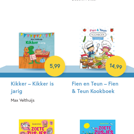
Hardcover
Hardcover
14
,
5
,
99
99
Kikker – Kikker is
Fien en Teun – Fien
jarig
& Teun Kookboek
Max Velthuijs
Hardcover
Hardcover