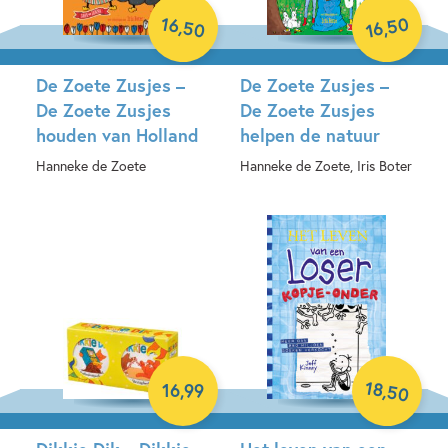
16
50
,
50
,
16
De Zoete Zusjes –
De Zoete Zusjes –
De Zoete Zusjes
De Zoete Zusjes
houden van Holland
helpen de natuur
Hanneke de Zoete
Hanneke de Zoete, Iris Boter
Hardcover
Hardcover
18
,
16
,
99
50