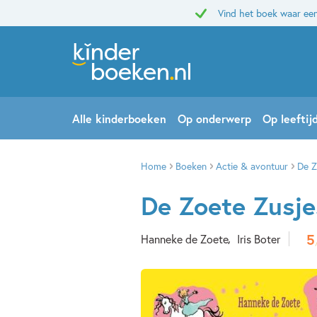
Vind het boek waar een
Alle kinderboeken
Op onderwerp
Op leeftij
Home
Boeken
Actie & avontuur
De Z
De Zoete Zusje
5
Hanneke de Zoete
Iris Boter