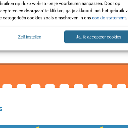
bruiken op deze website en je voorkeuren aanpassen. Door op
ccepteren en doorgaan’ te klikken, ga je akkoord met het gebruik 
le categorieën cookies zoals omschreven in ons
cookie statement
.
eed de kunstacademie in Kampen en woont daar nog altijd, met man 
 ‘De (nogal) ijzingwekkende expeditie van Herre’ (van Marte Jong
landse Kinderjury....
Zelf instellen
Ja, ik accepteer cookies
s