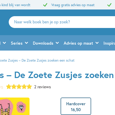
 kind blij van wordt
Vraag gratis advies op maat
Zoeken
naar
boeken,
auteurs
d
Series
Downloads
Advies op maat
Inspir
en
uitgevers
oete Zusjes – De Zoete Zusjes zoeken een schat
s – De Zoete Zusjes zoeken
2 reviews
/5
Hardcover
16
,
50