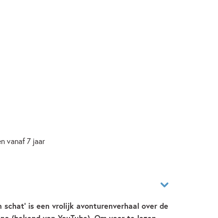
n vanaf 7 jaar
schat' is een vrolijk avonturenverhaal over de
nna (bekend van YouTube). Om voor te lezen