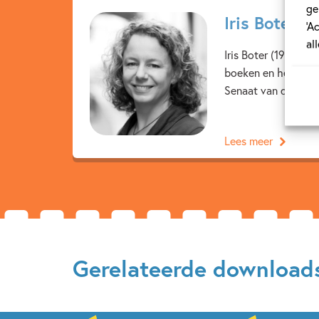
ge
Iris Boter
‘A
al
Iris Boter (1972) d
boeken en het boek
Senaat van de Neder
Lees meer
Gerelateerde download