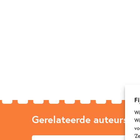
Fi
Wi
Gerelateerde auteurs
Wi
vo
‘Z