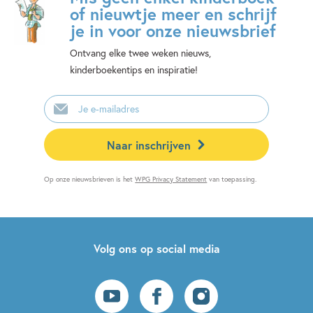
of nieuwtje meer en schrijf
je in voor onze nieuwsbrief
Ontvang elke twee weken nieuws,
kinderboekentips en inspiratie!
E-
mailadres
Naar inschrijven
Op onze nieuwsbrieven is het
WPG Privacy Statement
van toepassing.
Volg ons op social media