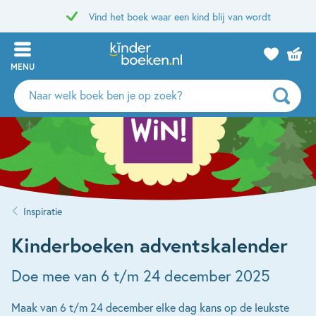
Vind het boek waar een kind blij van wordt
MENU
Zoeken
naar
boeken,
auteurs
en
uitgevers
Inspiratie
Kinderboeken adventskalender
Doe mee van 6 t/m 24 december 2025
Maak van 6 t/m 24 december elke dag kans op de leukste