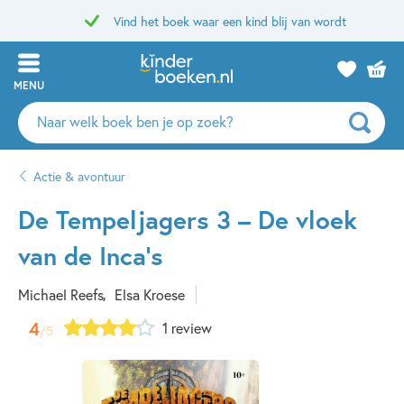
Vind het boek waar een kind blij van wordt
MENU
Zoeken
naar
boeken,
Actie & avontuur
auteurs
en
De Tempeljagers 3 – De vloek
uitgevers
van de Inca’s
Michael Reefs
Elsa Kroese
4
1 review
/5