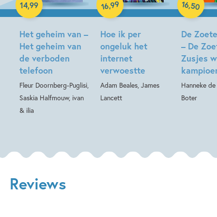
16
99
,
,
14
,
99
50
16
Hardcover
Hardcover
Hardcover
Het geheim van –
Hoe ik per
De Zoete
Het geheim van
ongeluk het
– De Zoe
de verboden
internet
Zusjes 
telefoon
verwoestte
kampioe
Fleur Doornberg-Puglisi,
Adam Beales, James
Hanneke de Z
Saskia Halfmouw, ivan
Lancett
Boter
& ilia
Reviews