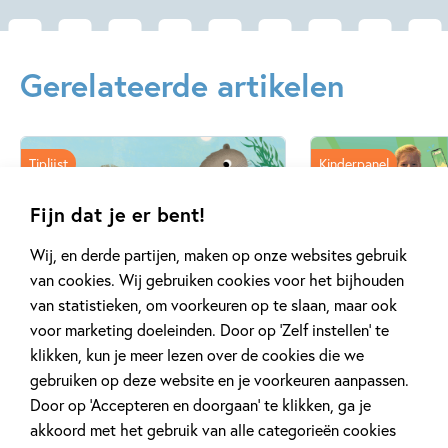
Gerelateerde artikelen
Tiplijst
Kinderpanel
Fijn dat je er bent!
Wij, en derde partijen, maken op onze websites gebruik
van cookies. Wij gebruiken cookies voor het bijhouden
2 JUNI 2026
8 NOVEMBER 2025
De allerleukste boeken voor
Ons Kinderpane
van statistieken, om voorkeuren op te slaan, maar ook
Vaderdag!
‘Quinn en Aaro
voor marketing doeleinden. Door op ‘Zelf instellen’ te
klikken, kun je meer lezen over de cookies die we
gebruiken op deze website en je voorkeuren aanpassen.
Door op ‘Accepteren en doorgaan’ te klikken, ga je
Lees meer
Lees meer
akkoord met het gebruik van alle categorieën cookies