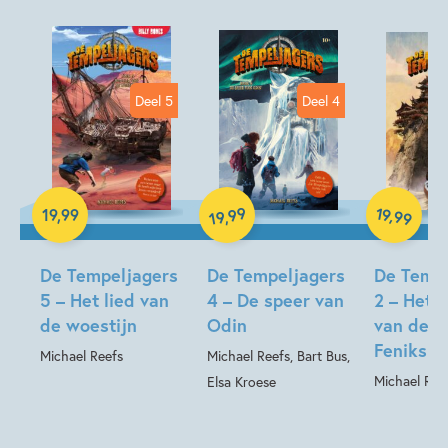
Actie & avontuur
Broers & zussen
Familie & gezin
Michael Reefs
Elsa Kroese
Deel 5
Deel 4
Hardcover
Hardcover
Hardcover
99
19
,
19
,
99
,
99
19
De Tempeljagers
De Tempeljagers
De Tempe
5 – Het lied van
4 – De speer van
2 – Het 
de woestijn
Odin
van de 
Feniks
Michael Reefs
Michael Reefs, Bart Bus,
Michael Reef
Elsa Kroese