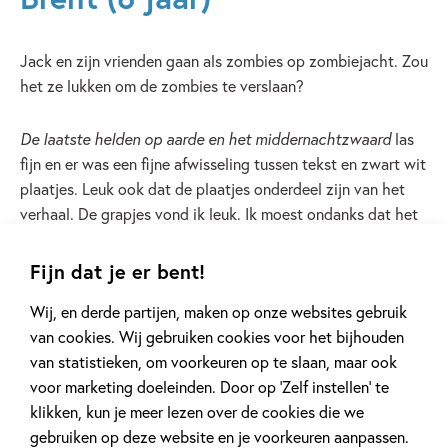
Jack en zijn vrienden gaan als zombies op zombiejacht. Zou
het ze lukken om de zombies te verslaan?
De laatste helden op aarde
en het middernachtzwaard
las
fijn en er was een fijne afwisseling tussen tekst en zwart wit
plaatjes. Leuk ook dat de plaatjes onderdeel zijn van het
verhaal. De grapjes vond ik leuk. Ik moest ondanks dat het
een spannend verhaal is vaak ook lachen. Het stuk over het
harige oogbalmonster vond ik wel heel spannend.
Fijn dat je er bent!
Wij, en derde partijen, maken op onze websites gebruik
Ik las eerst deel 1 en daarna dit deel. Ik raad aan om alle
van cookies. Wij gebruiken cookies voor het bijhouden
delen op volgorde te lezen omdat je dan het verhaal beter
van statistieken, om voorkeuren op te slaan, maar ook
kan begrijpen.
voor marketing doeleinden. Door op ‘Zelf instellen’ te
klikken, kun je meer lezen over de cookies die we
gebruiken op deze website en je voorkeuren aanpassen.