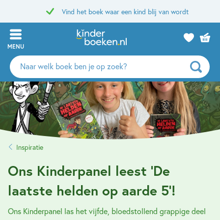
Vind het boek waar een kind blij van wordt
MENU
Zoeken
naar
boeken,
auteurs
en
uitgevers
Inspiratie
Ons Kinderpanel leest ‘De
laatste helden op aarde 5’!
Ons Kinderpanel las het vijfde, bloedstollend grappige deel