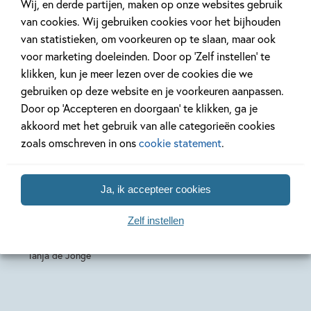
Wij, en derde partijen, maken op onze websites gebruik
van cookies. Wij gebruiken cookies voor het bijhouden
van statistieken, om voorkeuren op te slaan, maar ook
voor marketing doeleinden. Door op ‘Zelf instellen’ te
klikken, kun je meer lezen over de cookies die we
gebruiken op deze website en je voorkeuren aanpassen.
Door op ‘Accepteren en doorgaan’ te klikken, ga je
akkoord met het gebruik van alle categorieën cookies
zoals omschreven in ons
cookie statement
.
Paperback
Paperback
Paperback
99
15
,
,
15
,
99
99
15
Ja, ik accepteer cookies
Het DNA-
Braincrash
Bodyhac
Zelf instellen
mysterie
Tanja de Jonge
Tanja de Jo
Tanja de Jonge