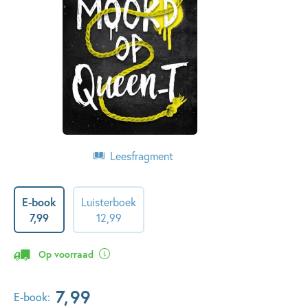
Leesfragment
E-book
Luisterboek
7
,
99
12
,
99
Op voorraad
7
,
99
E-book: