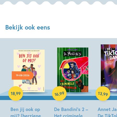
Bekijk ook eens
19-08-2026
Hardcover
Hardcover
Hardcover
99
13
,
,
18
,
99
99
16
Ben jij ook op
De Bandini’s 2 –
Annet Ja
mij? [herziene
Het criminele
De TikTo