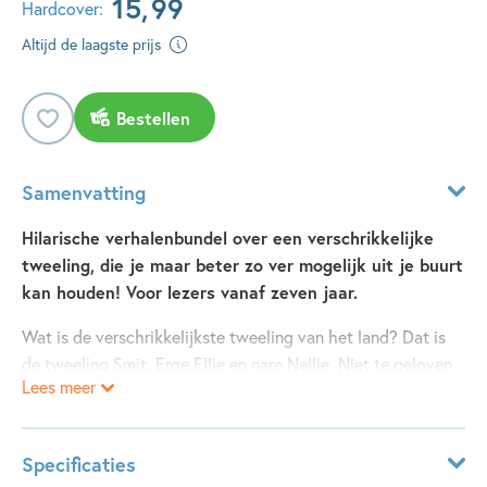
15
,
99
Hardcover:
Altijd de laagste prijs
Bestellen
Samenvatting
Hilarische verhalenbundel over een verschrikkelijke
tweeling, die je maar beter zo ver mogelijk uit je buurt
kan houden! Voor lezers vanaf zeven jaar.
Wat is de verschrikkelijkste tweeling van het land? Dat is
de tweeling Smit. Erge Ellie en nare Nellie. Niet te geloven
Lees meer
zo gemeen als die twee zijn. Ze slaan en schoppen, ze
krabben en bijten. Loop je op straat met een zak vol snoep?
Blijf uit hun buurt. Doe je een boodschap voor je moeder en
Specificaties
heb je geld bij je? Verstop het goed, want voor je het weet