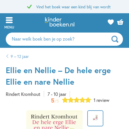
Vind het boek waar een kind blij van wordt
MENU
Zoeken
naar
boeken,
9 – 12 jaar
auteurs
en
Ellie en Nellie – De hele erge
uitgevers
Ellie en nare Nellie
Rindert Kromhout
7 - 10 jaar
5
1 review
/5