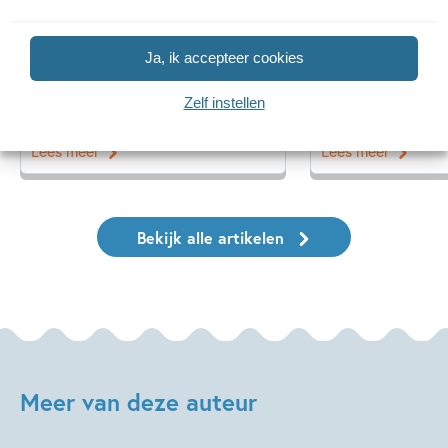
20 APRIL 2026
27 FEBRUARI 2026
Oplossing ‘De schaduwroof’
Ons Kinderpane
Ja, ik accepteer cookies
puzzel!
regent ganzen’
Zelf instellen
Lees meer
Lees meer
Bekijk alle artikelen
Meer van deze auteur