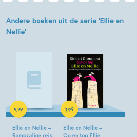
Andere boeken uit de serie 'Ellie en
Nellie'
99
9
,
99
,
7
E-book
Luisterboek
Ellie en Nellie –
Ellie en Nellie –
Rampzalige reis
Op en top Ellie