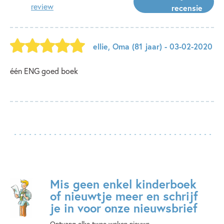
review
recensie
ellie
,
Oma
(81 jaar)
- 03-02-2020
één ENG goed boek
Mis geen enkel kinderboek
of nieuwtje meer en schrijf
je in voor onze nieuwsbrief
Ontvang elke twee weken nieuws,