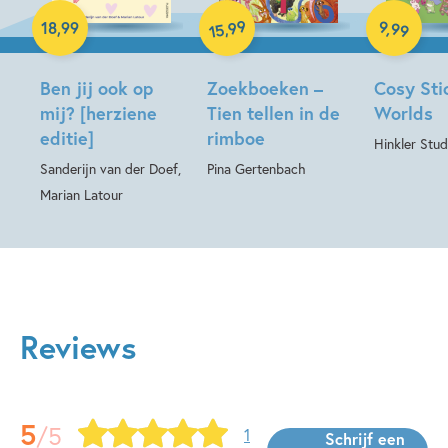
Paperback
Hardcover
99
9
,
99
,
18
,
99
15
Hardcover
Ben jij ook op
Zoekboeken –
Cosy Sti
mij? [herziene
Tien tellen in de
Worlds
editie]
rimboe
Hinkler Stud
Sanderijn van der Doef,
Pina Gertenbach
Marian Latour
Reviews
5
/5
1
Schrijf een