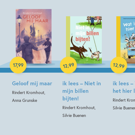
Paperback
Hardcover
Hardcover
99
12
,
,
17
,
99
99
12
Geloof mij maar
ik lees – Niet in
ik lees –
mijn billen
het hier 
Rindert Kromhout,
bijten!
Rindert Kro
Anna Grunske
Rindert Kromhout,
Silvie Buene
Silvie Buenen