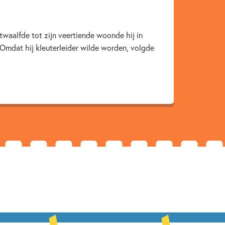
rij Zwijsen
2023
twaalfde tot zijn veertiende woonde hij in
 Omdat hij kleuterleider wilde worden, volgde
er & AVI boeken
Dagelijks leven
d school
Woorden & taal
Buenen