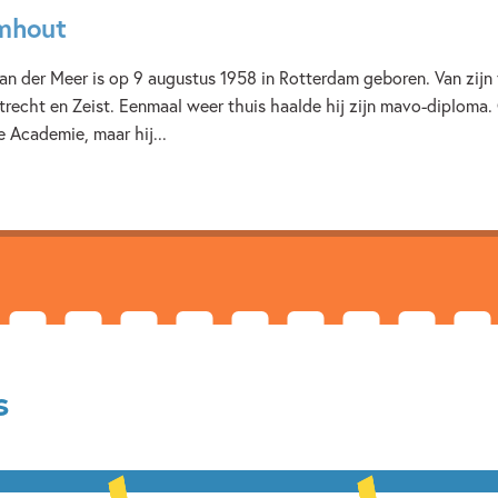
Uitgever:
Uitgeve
omhout
Verschijningsdatum:
16-10-
n der Meer is op 9 augustus 1958 in Rotterdam geboren. Van zijn 
Kenmerken van dit boek
trecht en Zeist. Eenmaal weer thuis haalde hij zijn mavo-diploma.
 Academie, maar hij...
5 – 7 jaar
Beginnende lez
Familie & gezin
Op & ron
Rindert Kromhout
Silvie 
s