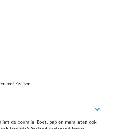
ezen met Zwijsen
 klimt de boom in. Boet, pap en mam laten ook
 ook iets mis? Boeiend beginnend lezers