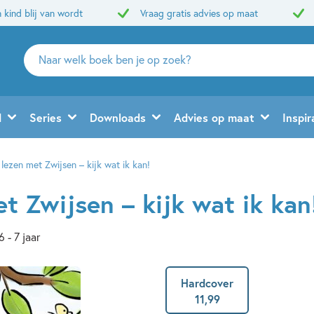
 kind blij van wordt
Vraag gratis advies op maat
Zoeken
naar
boeken,
auteurs
d
Series
Downloads
Advies op maat
Inspir
en
uitgevers
r lezen met Zwijsen – kijk wat ik kan!
et Zwijsen – kijk wat ik kan
6 - 7 jaar
Hardcover
11
,
99