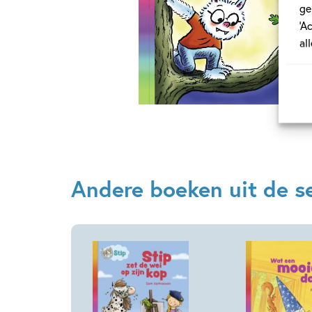
ge
‘A
al
Andere boeken uit de ser