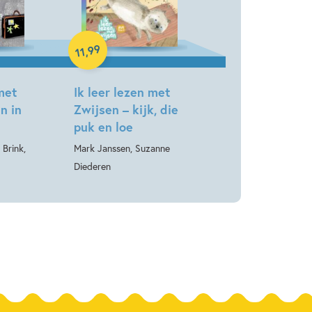
Hardcover
99
,
11
met
Ik leer lezen met
n in
Zwijsen – kijk, die
puk en loe
Brink,
Mark Janssen, Suzanne
Diederen