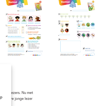
nnende lezers. Nu met
op
toren. De jonge lezer
n!