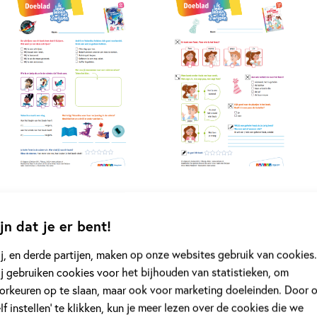
jn dat je er bent!
Ik leer lezen met Zwijsen
j, en derde partijen, maken op onze websites gebruik van cookies.
j gebruiken cookies voor het bijhouden van statistieken, om
Ik leer lezen met Zwijsen" is dé succesvolle serie voor begi
orkeuren op te slaan, maar ook voor marketing doeleinden. Door 
drie nieuwe titels op AVI E3 van bekende auteurs en illustra
elf instellen’ te klikken, kun je meer lezen over de cookies die we
zal de personages al snel (her)kennen... en in het hart sluite