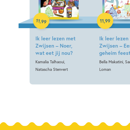
Hardcover
Hardcover
11
,
11
,
99
99
Ik leer lezen met
Ik leer lezen
Zwijsen – Noer,
Zwijsen – Ee
wat eet jij nou?
geheim fees
Kamalia Talhaoui,
Bella Makatini, S
Natascha Stenvert
Loman