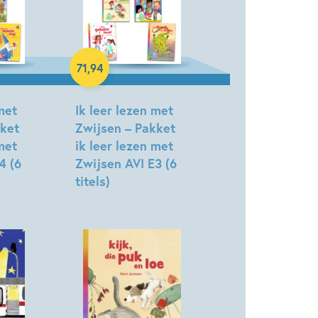
akket
Samengesteld pakket
71
,
94
met
Ik leer lezen met
kket
Zwijsen – Pakket
met
ik leer lezen met
4 (6
Zwijsen AVI E3 (6
titels)