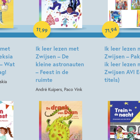
Samengesteld p
94
11
,
,
99
Hardcover
71
 met
Ik leer lezen met
Ik leer lezen 
eksia
Zwijsen – De
Zwijsen – Pa
 – Wat
kleine astronauten
ik leer lezen 
ag!
– Feest in de
Zwijsen AVI E
ruimte
titels)
skia
André Kuipers, Paco Vink