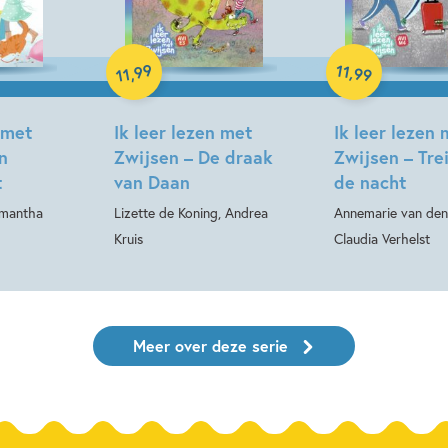
Hardcover
Hardcover
99
11
,
,
99
11
 met
Ik leer lezen met
Ik leer lezen 
n
Zwijsen – De draak
Zwijsen – Trei
t
van Daan
de nacht
amantha
Lizette de Koning, Andrea
Annemarie van den 
Kruis
Claudia Verhelst
Meer over deze serie