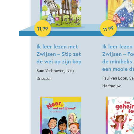
Hardcover
99
11
,
99
,
11
Hardcover
Ik leer lezen met
Ik leer lezen
Zwijsen – Stip zet
Zwijsen – Fo
de wei op zijn kop
de miniheks
een mooie d
Sam Verhoeven, Nick
Paul van Loon, Sa
Driessen
Halfmouw