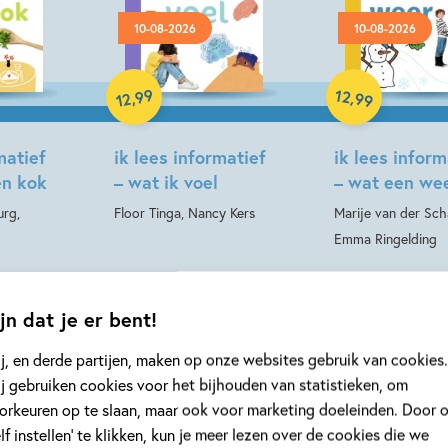
10-08-2026
10-08-2026
Hardcover
Hardcover
99
12
,
,
99
12
matief
ik lees informatief
ik lees inform
en kok
– wat ik voel
– wat een we
urg,
Floor Tinga, Nancy Kers
Marije van der Sch
Emma Ringelding
jn dat je er bent!
Meer over deze serie
j, en derde partijen, maken op onze websites gebruik van cookies.
j gebruiken cookies voor het bijhouden van statistieken, om
orkeuren op te slaan, maar ook voor marketing doeleinden. Door 
elf instellen’ te klikken, kun je meer lezen over de cookies die we