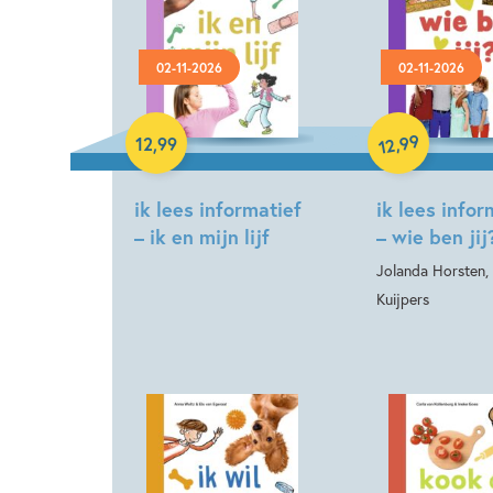
02-11-2026
02-11-2026
Hardcover
Hardcover
99
,
12
,
99
12
ik lees informatief
ik lees infor
– ik en mijn lijf
– wie ben jij
Jolanda Horsten,
Kuijpers