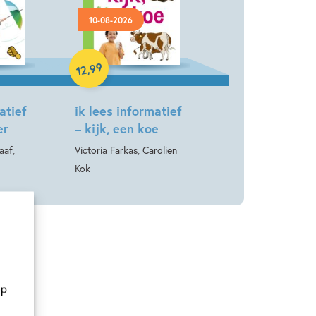
10-08-2026
Hardcover
99
,
12
atief
ik lees informatief
er
– kijk, een koe
aaf,
Victoria Farkas, Carolien
Kok
op