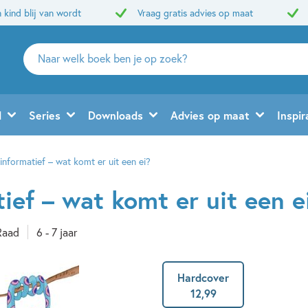
 kind blij van wordt
Vraag gratis advies op maat
Zoeken
naar
boeken,
auteurs
d
Series
Downloads
Advies op maat
Inspir
en
uitgevers
 informatief – wat komt er uit een ei?
tief – wat komt er uit een e
Raad
6 - 7 jaar
Hardcover
12
,
99