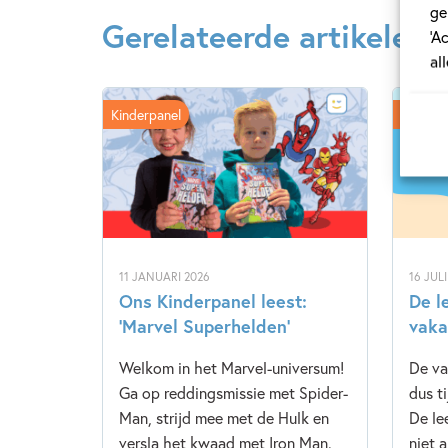
ge
Gerelateerde artikelen
‘A
al
Kinderpanel
Tiplijst
11 JANUARI 2026
16 JUL
Ons Kinderpanel leest:
De l
‘Marvel Superhelden’
vaka
Welkom in het Marvel-universum!
De va
Ga op reddingsmissie met Spider-
dus t
Man, strijd mee met de Hulk en
De le
versla het kwaad met Iron Man.
niet 