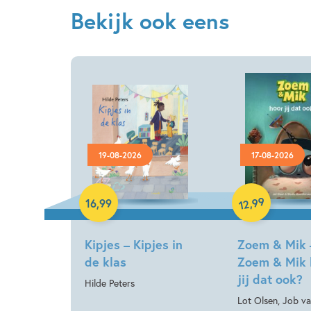
Bekijk ook eens
19-08-2026
17-08-2026
Hardcover
Hardcover
99
,
16
,
99
12
Kipjes – Kipjes in
Zoem & Mik 
de klas
Zoem & Mik 
jij dat ook?
Hilde Peters
Lot Olsen, Job v