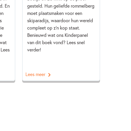
nd. En
gesteld. Hun geliefde rommelberg
en
moet plaatsmaken voor een
s
skiparadijs, waardoor hun wereld
ie
compleet op z’n kop staat.
de
Benieuwd wat ons Kinderpanel
wat
van dit boek vond? Lees snel
 Lees
verder!
Lees meer