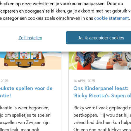
bruiken op deze website en je voorkeuren aanpassen. Door op
ccepteren en doorgaan’ te klikken, ga je akkoord met het gebruik 
le categorieën cookies zoals omschreven in ons
cookie statement
.
Kinderpanel
Zelf instellen
Ja, ik accepteer cookies
I 2025
14 APRIL 2025
eukste spellen voor de
Ons Kinderpanel leest:
ntie!
‘Ricky Ricotta’s Superro
kantie is weer begonnen,
Ricky wordt vaak geplaagd 
ijd om spelletjes te spelen!
pestkoppen. Hij wou dat hij 
erspellen van Zwijsen zijn
vriend had die hem kon help
alleen leuk, maar ook
Op een dag gaat Ricky’s wen