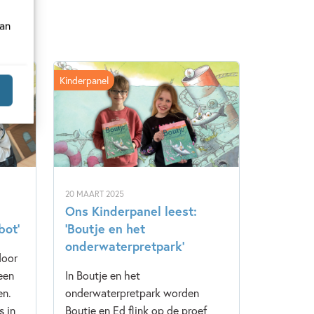
van
Kinderpanel
20 MAART 2025
Ons Kinderpanel leest:
bot’
‘Boutje en het
onderwaterpretpark’
door
een
In Boutje en het
en.
onderwaterpretpark worden
s in
Boutje en Ed flink op de proef