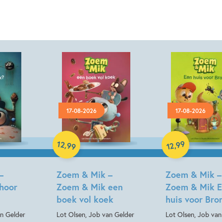
17-08-2026
17-08-2026
Hardcover
Hardcover
12
99
,
,
99
12
–
Zoem & Mik –
Zoem & Mik –
hoor
Zoem & Mik een
Zoem & Mik 
boek vol koek
huis voor Br
an Gelder
Lot Olsen, Job van Gelder
Lot Olsen, Job van