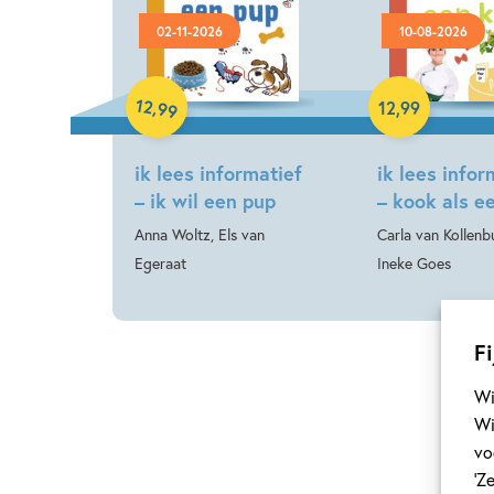
02-11-2026
10-08-2026
Hardcover
Hardcover
12
,
12
,
99
99
ik lees informatief
ik lees infor
– ik wil een pup
– kook als e
Anna Woltz, Els van
Carla van Kollenb
Egeraat
Ineke Goes
Fi
Wi
Wi
vo
‘Z