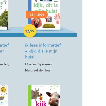
er & AVI boeken
Dagelijks leven
02-11-2026
n & taal
Isabel Versteeg
Hardcover
12
,
99
atief
ik lees informatief
ar
– kijk, dit is mijn
huis!
anden,
Elisa van Spronsen,
Margreet de Heer