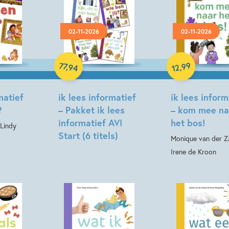
Kenmerken van dit boek
5 – 7 jaar
Beginnende lez
02-11-2026
02-11-2026
Op & rond school
Woorde
Samengesteld pakket
Hardcover
Madeleine van der Raad
99
77
,
,
94
12
matief
ik lees informatief
ik lees inform
?
– Pakket ik lees
– kom mee na
informatief AVI
het bos!
 Lindy
Start (6 titels)
Monique van der Z
Irene de Kroon