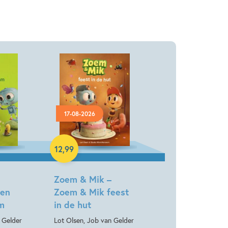
17-08-2026
Hardcover
12
,
99
Zoem & Mik –
Een
Zoem & Mik feest
om
in de hut
 Gelder
Lot Olsen, Job van Gelder