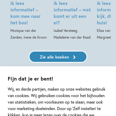
ik lees
ik lees
ik lees
informatief –
informatief – wat
informat
kom mee naar
komt er uit een
kijk, dit 
het bos!
ei?
huis!
Monique van der
Isabel Versteeg,
Elisa van Sp
Zanden, Irene de Kroon
Madeleine van der Raad
Margreet de
Zie alle boeken
Fijn dat je er bent!
Wij, en derde partijen, maken op onze websites gebruik
Over de makers
van cookies. Wij gebruiken cookies voor het bijhouden
van statistieken, om voorkeuren op te slaan, maar ook
voor marketing doeleinden. Door op ‘Zelf instellen’ te
Lindy Kuijpers
klikken, kun je meer lezen over de cookies die we