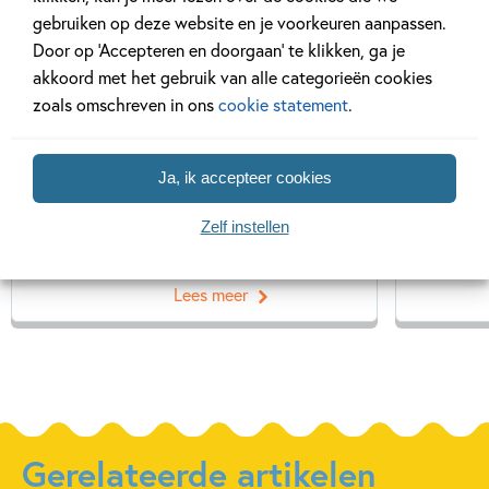
gebruiken op deze website en je voorkeuren aanpassen.
Lindy Kuijpers (Breda,
Door op ‘Accepteren en doorgaan’ te klikken, ga je
1986) studeerde
akkoord met het gebruik van alle categorieën cookies
marketing, maar
zoals omschreven in ons
cookie statement
.
schoolde zich om tot
grafisch vormgever en
illustrator. Ze startte
Ja, ik accepteer cookies
haar eigen webshop en...
Zelf instellen
Lees meer
Gerelateerde artikelen