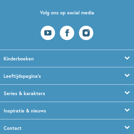
Volg ons op social media
Kinderboeken
Voorleesboeken
Leeftijdspagina’s
Prentenboeken
Boekentips 0 - 1,5 jaar
Series & karakters
Peuterboeken
Boekentips 1,5 - 3 jaar
De Gorgels
Inspiratie & nieuws
Babyboeken
Boekentips 3 - 5 jaar
Dog Man
Kinderboekenweek
Contact
Sprookjesboeken
Boekentips 5 - 7 jaar
Dolfje Weerwolfje