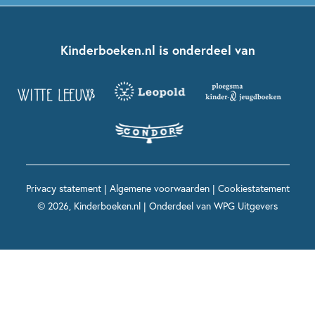
Kinderjury
Over ons
Kinderboeken klassiekers
Boekentips 7 - 9 jaar
Fien en Teun
Nationale Voorleesdagen
Contact
Kinderboeken.nl is onderdeel van
Kinderboeken diversiteit
Boekentips 9 - 12 jaar
Kikker
Griffels en Penselen
Advies op maat
Grappige kinderboeken
Boekentips 12+ jaar
Spekkie en Sproet
Woutertje Pieterse Prijs
Nieuwsbrief
Spannende kinderboeken
Boekentips 15+ jaar
Mees Kees
Kinderboeken top 10
Alle boeken per onderwerp
Voor volwassenen
De regels van Floor
Prentenboeken top 10
Privacy statement
|
Algemene voorwaarden
|
Cookiestatement
Maxi & Helium
© 2026, Kinderboeken.nl | Onderdeel van
WPG Uitgevers
Voor het onderwijs
Alle kinderboekenpersonages