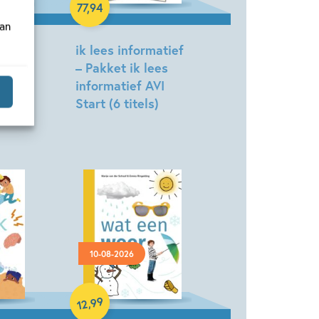
77
,
94
van
atief
ik lees informatief
– Pakket ik lees
informatief AVI
indy
Start (6 titels)
10-08-2026
Hardcover
99
,
12