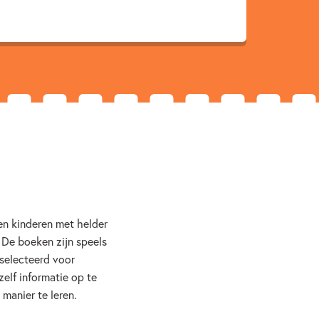
er & AVI boeken
Dagelijks leven
n & taal
Monique van der Zanden
en kinderen met helder
 De boeken zijn speels
selecteerd voor
zelf informatie op te
manier te leren.