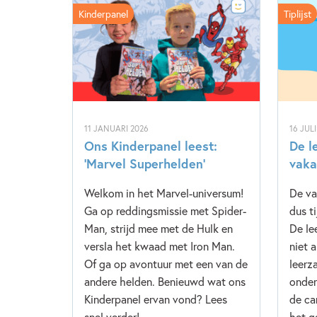
Kinderpanel
Tiplijst
11 JANUARI 2026
16 JUL
Ons Kinderpanel leest:
De l
‘Marvel Superhelden’
vaka
Welkom in het Marvel-universum!
De va
Ga op reddingsmissie met Spider-
dus t
Man, strijd mee met de Hulk en
De le
versla het kwaad met Iron Man.
niet 
Of ga op avontuur met een van de
leerz
andere helden. Benieuwd wat ons
onder
Kinderpanel ervan vond? Lees
de ca
snel verder!
het g