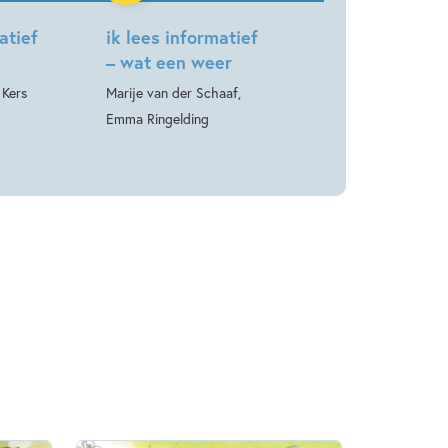
atief
ik lees informatief
– wat een weer
 Kers
Marije van der Schaaf,
Emma Ringelding