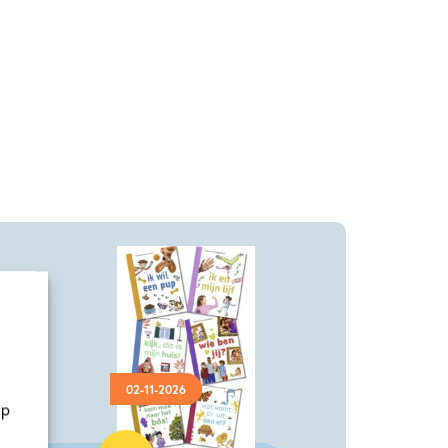
02-11-2026
op
Samengesteld pakket