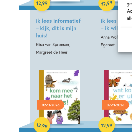
99
,
12
,
99
12
ge
‘A
al
ik lees informatief
ik lees infor
– kijk, dit is mijn
– ik wil een 
huis!
Anna Woltz, Els v
Elisa van Spronsen,
Egeraat
Margreet de Heer
02-11-2026
02-11-2026
Hardcover
Hardcover
12
,
12
,
99
99