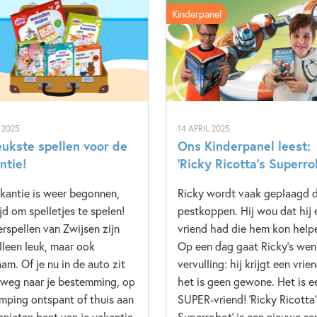
Kinderpanel
I 2025
14 APRIL 2025
eukste spellen voor de
Ons Kinderpanel leest:
ntie!
‘Ricky Ricotta’s Superro
kantie is weer begonnen,
Ricky wordt vaak geplaagd 
ijd om spelletjes te spelen!
pestkoppen. Hij wou dat hij 
erspellen van Zwijsen zijn
vriend had die hem kon help
alleen leuk, maar ook
Op een dag gaat Ricky’s wen
aam. Of je nu in de auto zit
vervulling: hij krijgt een vrie
weg naar je bestemming, op
het is geen gewone. Het is e
mping ontspant of thuis aan
SUPER-vriend! 'Ricky Ricotta'
enieten bent van je vakantie,
Superrobot' is een nieuwe ser