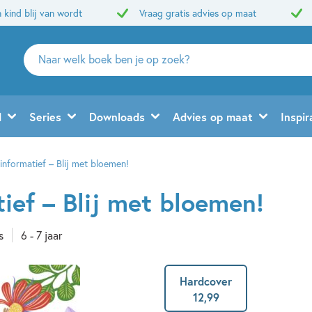
 kind blij van wordt
Vraag gratis advies op maat
Zoeken
naar
boeken,
auteurs
d
Series
Downloads
Advies op maat
Inspir
en
uitgevers
 informatief – Blij met bloemen!
tief – Blij met bloemen!
s
6 - 7 jaar
Hardcover
12
,
99