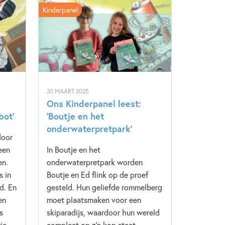
Kinderpanel
20 MAART 2025
Ons Kinderpanel leest:
bot’
‘Boutje en het
onderwaterpretpark’
door
een
In Boutje en het
en.
onderwaterpretpark worden
s in
Boutje en Ed flink op de proef
nd. En
gesteld. Hun geliefde rommelberg
en
moet plaatsmaken voor een
s
skiparadijs, waardoor hun wereld
ie
compleet op z’n kop staat.