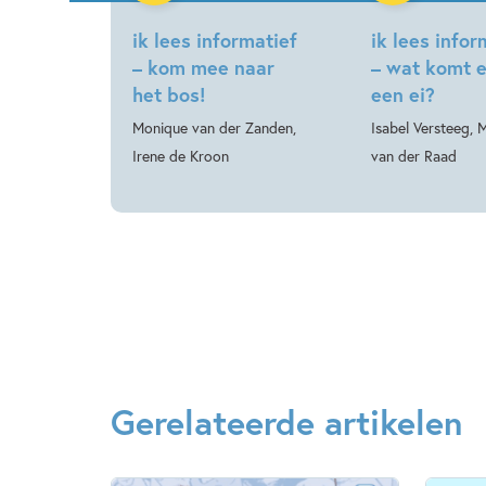
ik lees informatief
ik lees infor
– kom mee naar
– wat komt e
het bos!
een ei?
Monique van der Zanden,
Isabel Versteeg, 
Irene de Kroon
van der Raad
Gerelateerde artikelen