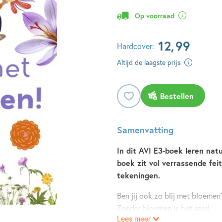
Op voorraad
12
,
99
Hardcover:
Altijd de laagste prijs
Bestellen
Samenvatting
In dit AVI E3-boek leren nat
boek zit vol verrassende feit
tekeningen.
Ben jij ook zo blij met bloemen
Zonder bloemen is het saai!
Lees meer
Al die kleuren, al die vormen …