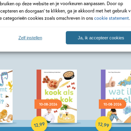
12
99
,
,
99
12
bruiken op deze website en je voorkeuren aanpassen. Door op
ccepteren en doorgaan’ te klikken, ga je akkoord met het gebruik 
le categorieën cookies zoals omschreven in ons
cookie statement
.
matief
ik lees informatief
ik lees inform
pup
– ik en mijn lijf
– wie ben jij?
an
Jolanda Horsten, L
Zelf instellen
Ja, ik accepteer cookies
Kuijpers
10-08-2026
10-08-2026
Hardcover
Hardcover
99
12
,
,
99
12