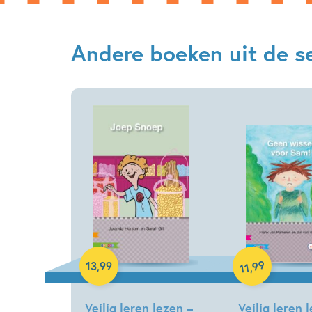
Andere boeken uit de ser
Hardcover
Hardcover
99
13
,
99
,
11
Veilig leren lezen –
Veilig leren 