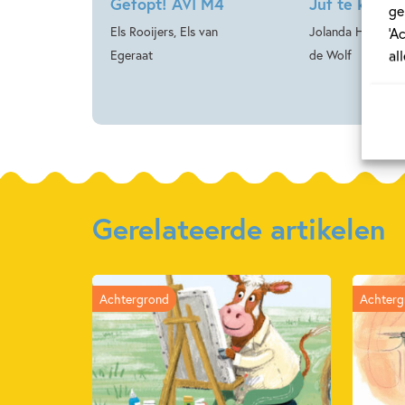
Gefopt! AVI M4
Juf te koop!
ge
Els Rooijers, Els van
Jolanda Horsten,
‘A
al
Egeraat
de Wolf
Gerelateerde artikelen
Achtergrond
Achterg