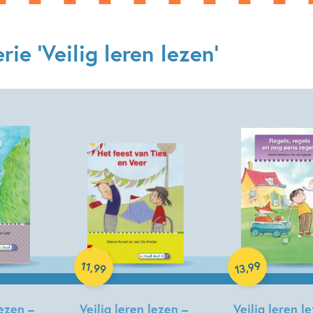
ie 'Veilig leren lezen'
Hardcover
Hardcover
99
11
,
,
99
13
lezen –
Veilig leren lezen –
Veilig leren l