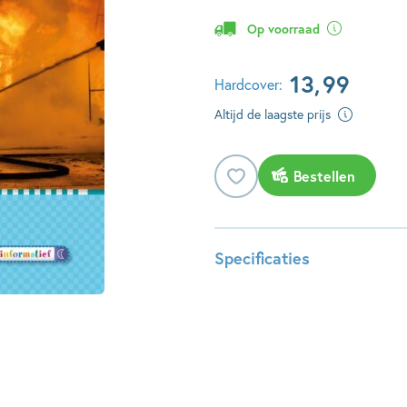
Op voorraad
13
,
99
Hardcover:
Altijd de laagste prijs
Bestellen
Specificaties
ISBN:
978904
NUR:
287
Type:
Hardco
Auteur(s):
Moniqu
Prijs:
13
,
99