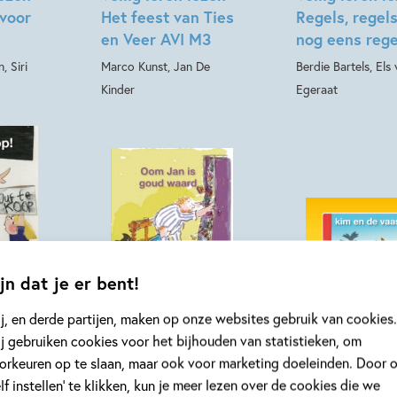
voor
Het feest van Ties
Regels, regel
en Veer AVI M3
nog eens rege
, Siri
Marco Kunst, Jan De
Berdie Bartels, Els
Kinder
Egeraat
jn dat je er bent!
Hardcover
Hardcover
j, en derde partijen, maken op onze websites gebruik van cookies.
13
99
,
,
99
11
j gebruiken cookies voor het bijhouden van statistieken, om
orkeuren op te slaan, maar ook voor marketing doeleinden. Door 
lezen –
Veilig leren lezen –
Veilig leren l
elf instellen’ te klikken, kun je meer lezen over de cookies die we