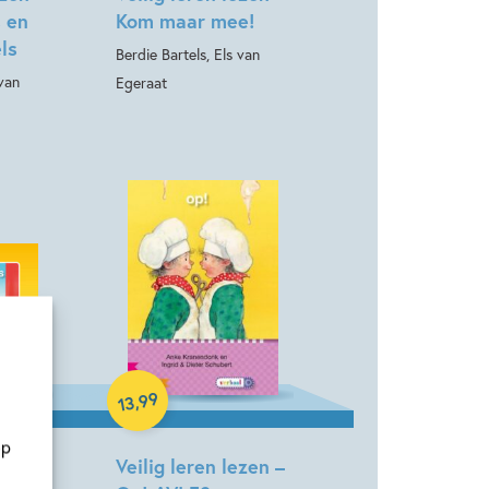
s en
Kom maar mee!
ls
Berdie Bartels, Els van
 van
Egeraat
Hardcover
99
,
13
op
ezen –
Veilig leren lezen –