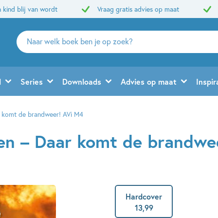
 kind blij van wordt
Vraag gratis advies op maat
Zoeken
naar
boeken,
auteurs
d
Series
Downloads
Advies op maat
Inspir
en
uitgevers
ar komt de brandweer! AVi M4
ezen – Daar komt de brandwe
Hardcover
13
,
99