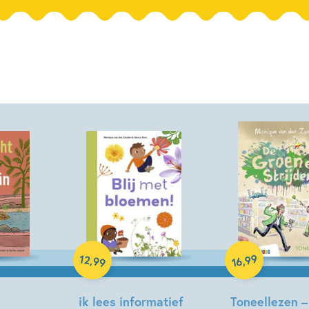
Hardcover
Hardcover
12
99
,
,
99
16
ik lees informatief
Toneellezen –