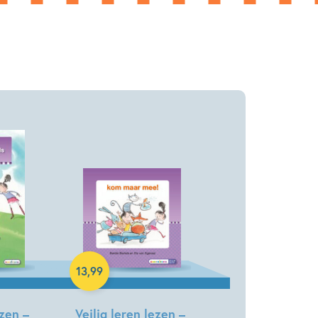
Hardcover
13
,
99
ezen –
Veilig leren lezen –