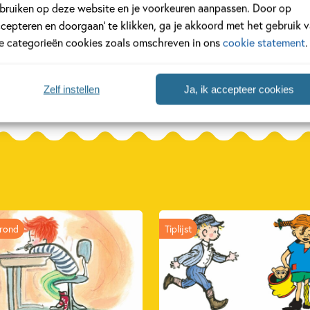
 AVI E3
Oom Jan is goud
Kim en de vaa
bruiken op deze website en je voorkeuren aanpassen. Door op
waard AVI E3
S M 3
 Barbara
ccepteren en doorgaan’ te klikken, ga je akkoord met het gebruik 
Tosca Menten, Elly Hees
Bas Rompa, Willek
le categorieën cookies zoals omschreven in ons
cookie statement
.
Boer
Zelf instellen
Ja, ik accepteer cookies
rond
Tiplijst