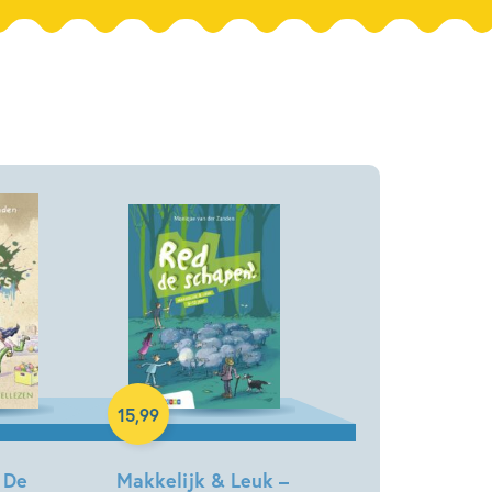
Hardcover
15
,
99
 De
Makkelijk & Leuk –