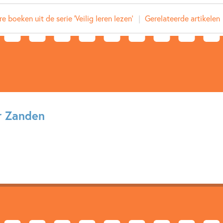
Uitgever:
Zwijsen
e boeken uit de serie 'Veilig leren lezen'
Gerelateerde artikelen
Verschijningsdatum:
19-05-
Kenmerken van dit boek
Beginnende lezer & AVI boeken
Monique van der Zanden
r Zanden