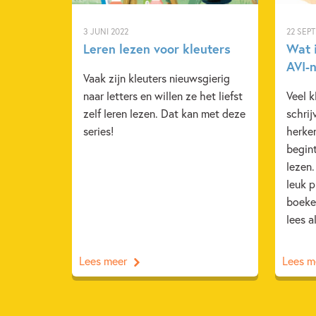
3 JUNI 2022
22 SEP
Leren lezen voor kleuters
Wat 
AVI-
Vaak zijn kleuters nieuwsgierig
naar letters en willen ze het liefst
Veel k
zelf leren lezen. Dat kan met deze
schrij
series!
herken
begint
lezen
leuk 
boeke
lees a
Lees meer
Lees m