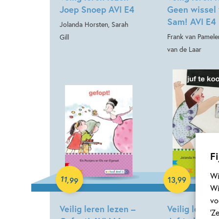
Joep Snoep AVI E4
Geen wissel 
Sam! AVI E4
Jolanda Horsten, Sarah
Frank van Pamelen
Gill
van de Laar
Fi
Hardcover
Hardcover
Wi
11
,
13
,
99
99
Wi
vo
Veilig leren lezen –
Veilig leren 
‘Z