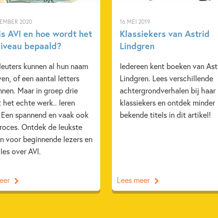
TEMBER 2020
16 MEI 2019
is AVI en hoe wordt het
Klassiekers van Astrid
niveau bepaald?
Lindgren
leuters kunnen al hun naam
Iedereen kent boeken van Ast
ven, of een aantal letters
Lindgren. Lees verschillende
nen. Maar in groep drie
achtergrondverhalen bij haar
 het echte werk.. leren
klassiekers en ontdek minder
. Een spannend en vaak ook
bekende titels in dit artikel!
proces. Ontdek de leukste
n voor beginnende lezers en
lles over AVI.
eer
Lees meer