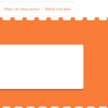
 Uitgeverij
Meer van deze auteur
Bekijk ook eens
2016
Woorden & taal