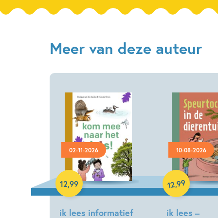
Meer van deze auteur
02-11-2026
10-08-2026
Hardcover
Hardcover
99
,
12
,
99
12
ik lees informatief
ik lees –