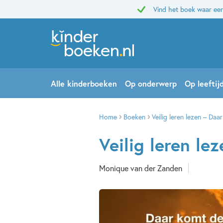
Vind het boek waar een
Alle kinderboeken
Op onderwerp
Op leeftij
Home
Boeken
Veilig leren lezen – Da
Veilig leren l
Monique van der Zanden