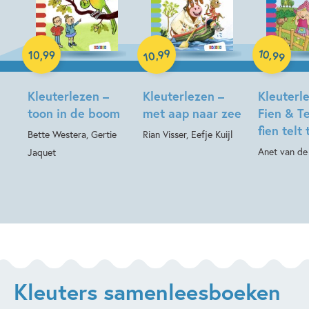
Hardcover
99
10
,
,
10
,
99
99
10
Hardcover
Hardcover
Kleuterlezen –
Kleuterlezen –
Kleuterl
toon in de boom
met aap naar zee
Fien & T
fien telt 
Bette Westera, Gertie
Rian Visser, Eefje Kuijl
Anet van de
Jaquet
Kleuters samenleesboeken