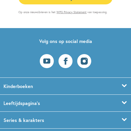
Op onze nieuwsbrieven is het
WPG Privacy Statement
van toepassing.
Volg ons op social media
Kinderboeken
Voorleesboeken
Leeftijdspagina’s
Prentenboeken
Boekentips 0 - 1,5 jaar
Series & karakters
Peuterboeken
Boekentips 1,5 - 3 jaar
De Gorgels