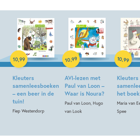
99
10
,
,
10
,
99
99
10
Hardcover
Hardcover
Hardcover
Kleuters
AVI-lezen met
Kleuters
samenleesboeken
Paul van Loon –
samenle
– een beer in de
Waar is Noura?
het boek
tuin!
Paul van Loon, Hugo
Maria van E
Fiep Westendorp
van Look
Spee