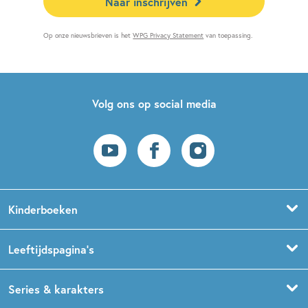
Naar inschrijven
Op onze nieuwsbrieven is het
WPG Privacy Statement
van toepassing.
Volg ons op social media
Kinderboeken
Voorleesboeken
Leeftijdspagina’s
Prentenboeken
Boekentips 0 - 1,5 jaar
Series & karakters
Peuterboeken