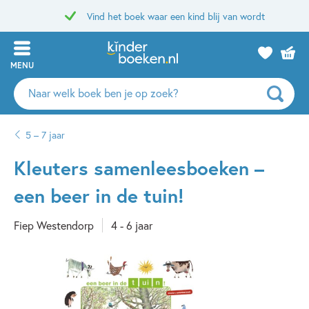
Vind het boek waar een kind blij van wordt
MENU
Zoeken
naar
boeken,
5 – 7 jaar
auteurs
en
Kleuters samenleesboeken –
uitgevers
een beer in de tuin!
Fiep Westendorp
4 - 6 jaar