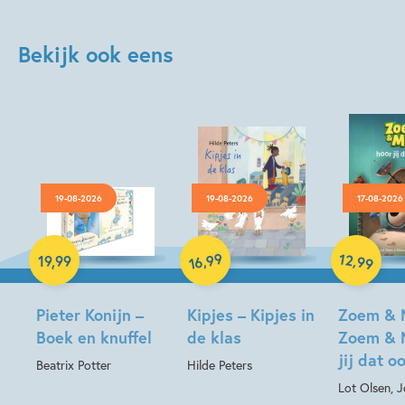
Bekijk ook eens
19-08-2026
19-08-2026
17-08-2026
Hardcover
Hardcover
99
12
,
,
19
,
99
99
16
Hardcover
Pieter Konijn –
Kipjes – Kipjes in
Zoem & 
Boek en knuffel
de klas
Zoem & 
jij dat o
Beatrix Potter
Hilde Peters
Lot Olsen, 