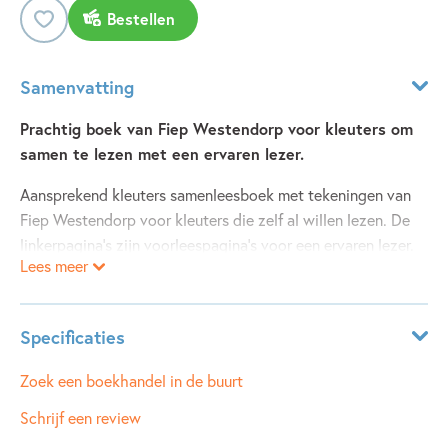
Bestellen
Samenvatting
Prachtig boek van Fiep Westendorp voor kleuters om
samen te lezen met een ervaren lezer.
Aansprekend kleuters samenleesboek met tekeningen van
Fiep Westendorp voor kleuters die zelf al willen lezen. De
linkerpagina’s zijn voorleespagina’s voor een ervaren lezer.
Lees meer
De rechterpagina’s zijn woordpagina’s die de kleuter zelf
kan lezen. Zo lees je om de beurt een stukje en geniet je
samen van het verhaal.
Specificaties
Beer Bruin is op zoek.
Leeftijdsindicatie:
4 - 6 jaar
Zoek een boekhandel in de buurt
Op zoek naar een nieuw huis!
ISBN:
9789048743988
Schrijf een review
Dan ziet hij een prachtige tuin.
NUR:
287
De bloemen bloeien.