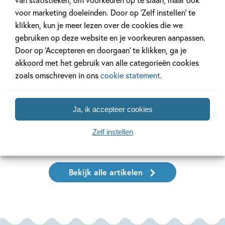
voor marketing doeleinden. Door op ‘Zelf instellen’ te
klikken, kun je meer lezen over de cookies die we
gebruiken op deze website en je voorkeuren aanpassen.
Door op ‘Accepteren en doorgaan’ te klikken, ga je
11 JANUARI 2026
16 JULI 2025
akkoord met het gebruik van alle categorieën cookies
Ons Kinderpanel leest:
De leukste spe
zoals omschreven in ons
cookie statement
.
‘Marvel Superhelden’
vakantie!
Ja, ik accepteer cookies
Lees meer
Lees meer
Zelf instellen
Bekijk alle artikelen