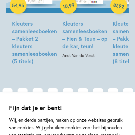
Hardcover
99
87
,
,
54
,
95
92
10
Samengesteld pakket
Samengeste
Kleuters
Kleuters
Kleuters
samenleesboeken
samenleesboeken
samenle
– Pakket 2
– Fien & Teun – op
– Pakket
kleuters
de kar, teun!
kleuters
samenleesboeken
samenle
Anet Van de Vorst
(5 titels)
(8 titels)
Gerelateerde artikelen
Fijn dat je er bent!
Wij, en derde partijen, maken op onze websites gebruik
van cookies. Wij gebruiken cookies voor het bijhouden
Kinderpanel
Tiplijst
van statistieken, om voorkeuren op te slaan, maar ook