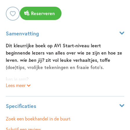
Reserveren
Samenvatting
Dit kleurrijke boek op AVI Start-niveau leert
beginnende lezers van alles over wie ze zijn en hoe ze
leven.
wie ben jij?
zit vol leuke verhaaltjes, toffe
(doe)tips, vrolijke tekeningen en fraaie foto’s.
ken je sem?
Lees meer
nee?
lees dit boek.
dan weet je veel van hem.
Specificaties
waar sem dol op is.
wie zijn buur is.
Leeftijdsindicatie:
6 - 7 jaar
Zoek een boekhandel in de buurt
of hij een dier heeft ...
ISBN:
9789048758173
Schrijf een review
en nog veel meer!