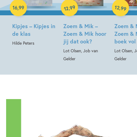
Hardcover
99
12
,
,
16
,
99
99
12
Hardcover
Hardcover
Kipjes – Kipjes in
Zoem & Mik –
Zoem & 
de klas
Zoem & Mik hoor
Zoem & 
jij dat ook?
boek vol
Hilde Peters
Lot Olsen, Job van
Lot Olsen, 
Gelder
Gelder