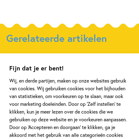
Gerelateerde artikelen
Kinderpanel
Tiplijst
Fijn dat je er bent!
Wij, en derde partijen, maken op onze websites gebruik
van cookies. Wij gebruiken cookies voor het bijhouden
van statistieken, om voorkeuren op te slaan, maar ook
11 JANUARI 2026
16 JULI 2025
voor marketing doeleinden. Door op ‘Zelf instellen’ te
Ons Kinderpanel leest:
De leukste spe
klikken, kun je meer lezen over de cookies die we
‘Marvel Superhelden’
vakantie!
gebruiken op deze website en je voorkeuren aanpassen.
Door op ‘Accepteren en doorgaan’ te klikken, ga je
akkoord met het gebruik van alle categorieën cookies