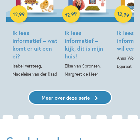
99
12
Hardcover
,
,
12
,
99
99
12
Hardcover
Hardcover
ik lees
ik lees
ik lees
informatief – wat
informatief –
informati
komt er uit een
kijk, dit is mijn
wil een 
ei?
huis!
Anna Woltz,
Isabel Versteeg,
Elisa van Spronsen,
Egeraat
Madeleine van der Raad
Margreet de Heer
Meer over deze serie