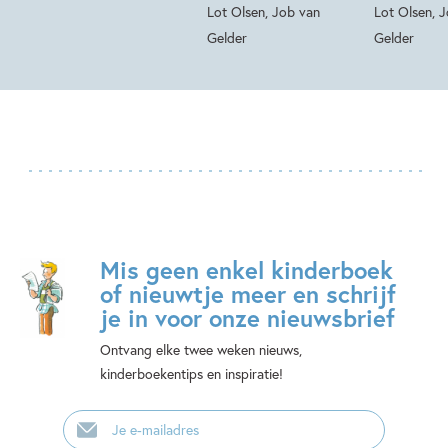
Lot Olsen, Job van
Lot Olsen, 
Gelder
Gelder
Mis geen enkel kinderboek
of nieuwtje meer en schrijf
je in voor onze nieuwsbrief
Ontvang elke twee weken nieuws,
kinderboekentips en inspiratie!
E-
mailadres