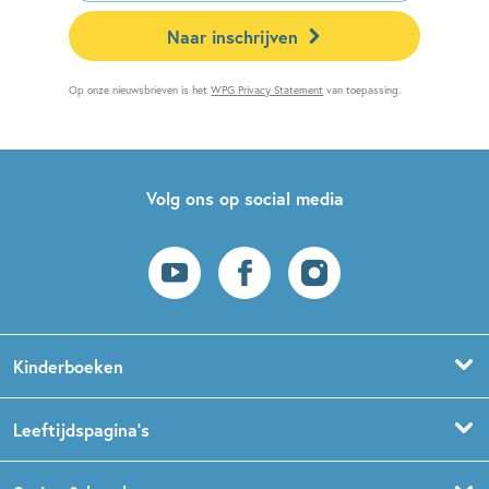
Naar inschrijven
Op onze nieuwsbrieven is het
WPG Privacy Statement
van toepassing.
Volg ons op social media
Kinderboeken
Voorleesboeken
Leeftijdspagina’s
Prentenboeken
Boekentips 0 - 1,5 jaar