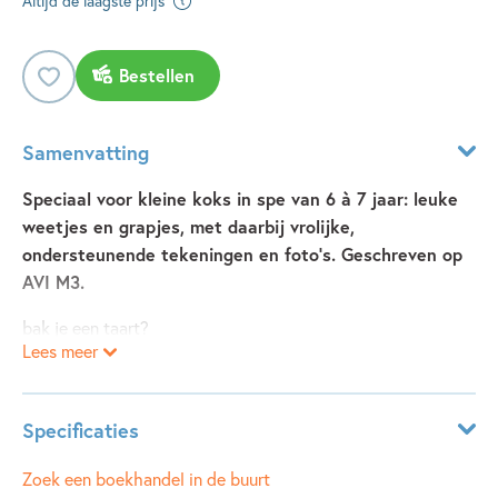
Altijd de laagste prijs
Bestellen
Samenvatting
Speciaal voor kleine koks in spe van 6 à 7 jaar: leuke
weetjes en grapjes, met daarbij vrolijke,
ondersteunende tekeningen en foto’s. Geschreven op
AVI M3.
bak je een taart?
Lees meer
of help je met de soep?
doe dan als een kok.
dus werk schoon en fris.
Specificaties
en kies zelf de smaak.
geef je gast de kaart.
Leeftijdsindicatie:
6 - 7 jaar
Zoek een boekhandel in de buurt
en maak er een feest van.