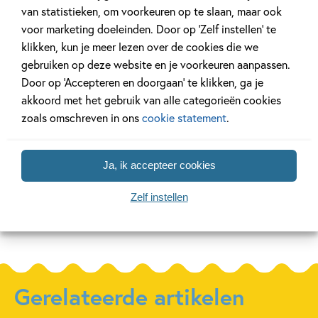
van statistieken, om voorkeuren op te slaan, maar ook
99
12
Hardcover
,
,
12
,
99
99
12
Hardcover
voor marketing doeleinden. Door op ‘Zelf instellen’ te
klikken, kun je meer lezen over de cookies die we
ik lees
ik lees
ik lees
gebruiken op deze website en je voorkeuren aanpassen.
informatief –
informatief – ik
informati
Door op ‘Accepteren en doorgaan’ te klikken, ga je
kijk, dit is mijn
wil een pup
en mijn l
akkoord met het gebruik van alle categorieën cookies
huis!
zoals omschreven in ons
cookie statement
.
Anna Woltz, Els van
Elisa van Spronsen,
Egeraat
Margreet de Heer
Ja, ik accepteer cookies
Zelf instellen
Meer over deze serie
Gerelateerde artikelen