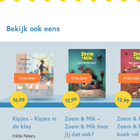
Bekijk ook eens
19-08-2026
17-08-2026
17-08-2026
Hardcover
99
12
,
,
16
,
99
99
12
Hardcover
Hardcover
Kipjes – Kipjes in
Zoem & Mik –
Zoem & 
de klas
Zoem & Mik hoor
Zoem & 
jij dat ook?
boek vol
Hilde Peters