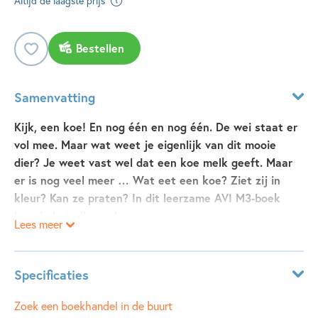
Altijd de laagste prijs
Bestellen
Samenvatting
Kijk, een koe! En nog één en nog één. De wei staat er
vol mee. Maar wat weet je eigenlijk van dit mooie
dier? Je weet vast wel dat een koe melk geeft. Maar
er is nog veel meer … Wat eet een koe? Ziet zij in
kleur? Kan ze praten? In dit leerzame AVI M3-boek
lees je het allemaal.
Lees meer
een koe staat in de wei.
en een koe geeft melk.
Specificaties
dat weet je vast wel.
maar weet je nog meer van dit dier?
Leeftijdsindicatie:
6 - 7 jaar
Zoek een boekhandel in de buurt
wat eet een koe?