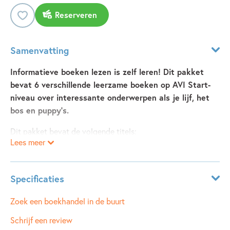
Reserveren
Samenvatting
Informatieve boeken lezen is zelf leren! Dit pakket
bevat 6 verschillende leerzame boeken op AVI Start-
niveau over interessante onderwerpen als je lijf, het
bos en puppy’s.
Dit pakket bevat de volgende titels:
Lees meer
• kom mee naar het bos!
• wat komt er uit een ei?
Specificaties
• kijk, dit is mijn huis!
• ik wil een pup
Leeftijdsindicatie:
6 - 7 jaar
Zoek een boekhandel in de buurt
• ik en mijn lijf
ISBN:
9789048758180
Schrijf een review
• wie ben jij?