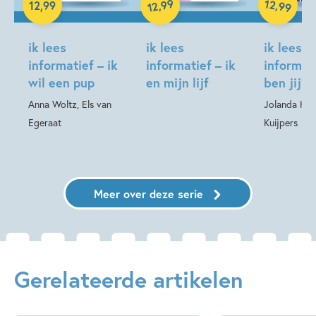
99
12
,
,
12
,
99
99
12
Hardcover
Hardcover
ik lees
ik lees
ik lees
informatief – ik
informatief – ik
informat
wil een pup
en mijn lijf
ben jij?
Anna Woltz, Els van
Jolanda Hor
Egeraat
Kuijpers
Meer over deze serie
Gerelateerde artikelen