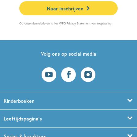
Naar inschrijven
Op onze nieuwsbrieven is het
WPG Privacy Statement
van toepassing.
Volg ons op social media
Kinderboeken
Voorleesboeken
Leeftijdspagina’s
Prentenboeken
Boekentips 0 - 1,5 jaar
Series & karakters