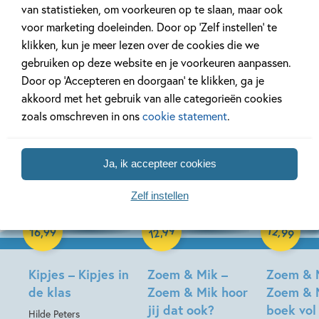
van statistieken, om voorkeuren op te slaan, maar ook
voor marketing doeleinden. Door op ‘Zelf instellen’ te
klikken, kun je meer lezen over de cookies die we
gebruiken op deze website en je voorkeuren aanpassen.
Bekijk ook eens
Door op ‘Accepteren en doorgaan’ te klikken, ga je
akkoord met het gebruik van alle categorieën cookies
zoals omschreven in ons
cookie statement
.
Ja, ik accepteer cookies
19-08-2026
17-08-2026
17-08-2026
Zelf instellen
Hardcover
99
12
,
,
16
,
99
99
12
Hardcover
Hardcover
Kipjes – Kipjes in
Zoem & Mik –
Zoem & 
de klas
Zoem & Mik hoor
Zoem & 
jij dat ook?
boek vol
Hilde Peters