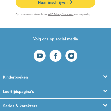
Naar inschrijven
Op onze nieuwsbrieven is het
WPG Privacy Statement
van toepassing.
Volg ons op social media
Kinderboeken
Voorleesboeken
Leeftijdspagina’s
Prentenboeken
Boekentips 0 - 1,5 jaar
Series & karakters
Peuterboeken