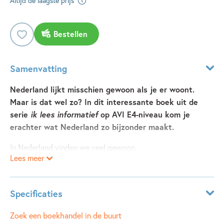
Altijd de laagste prijs
Bestellen
Samenvatting
Nederland lijkt misschien gewoon als je er woont.
Maar is dat wel zo? In dit interessante boek uit de
serie
ik lees informatief
op AVI E4-niveau kom je
erachter wat Nederland zo bijzonder maakt.
In Nederland vinden we veel gewoon.
Lees meer
We leven met veel mensen samen.
We doen alles op de fiets.
En we lopen op het wad.
Specificaties
Maar hoe houden wij droge voeten?
Wanneer kleurt het land oranje?
Leeftijdsindicatie:
6 - 8 jaar
Zoek een boekhandel in de buurt
En weet jij wie wifi heeft bedacht?