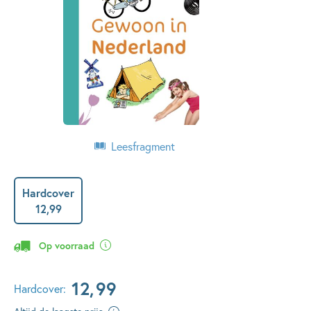
Leesfragment
Hardcover
12
,
99
Op voorraad
12
,
99
Hardcover: