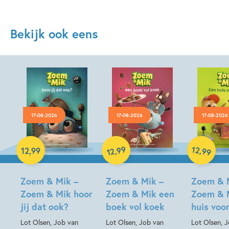
Bekijk ook eens
17-08-2026
17-08-2026
17-08-2026
99
12
,
,
12
,
99
99
12
Hardcover
Hardcover
Hardcover
Zoem & Mik –
Zoem & Mik –
Zoem & 
Zoem & Mik hoor
Zoem & Mik een
Zoem & 
jij dat ook?
boek vol koek
huis voo
Lot Olsen, Job van
Lot Olsen, Job van
Lot Olsen, 