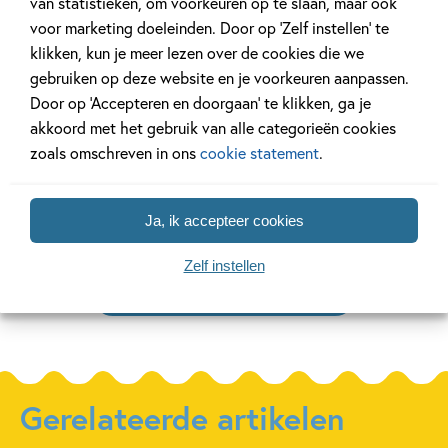
van statistieken, om voorkeuren op te slaan, maar ook
Samengeste
99
77
Hardcover
voor marketing doeleinden. Door op ‘Zelf instellen’ te
,
,
12
,
99
94
12
klikken, kun je meer lezen over de cookies die we
gebruiken op deze website en je voorkeuren aanpassen.
ik lees
ik lees
ik lees
Door op ‘Accepteren en doorgaan’ te klikken, ga je
informatief – ik
informatief – wie
informat
akkoord met het gebruik van alle categorieën cookies
en mijn lijf
ben jij?
Pakket i
zoals omschreven in ons
cookie statement
.
informat
Jolanda Horsten, Lindy
Start (6 t
Kuijpers
Ja, ik accepteer cookies
Zelf instellen
Meer over deze serie
Gerelateerde artikelen