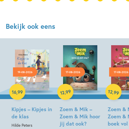
Bekijk ook eens
19-08-2026
17-08-2026
17-08-2026
Hardcover
99
12
,
,
16
,
99
99
12
Hardcover
Hardcover
Kipjes – Kipjes in
Zoem & Mik –
Zoem & 
de klas
Zoem & Mik hoor
Zoem & 
jij dat ook?
boek vol
Hilde Peters