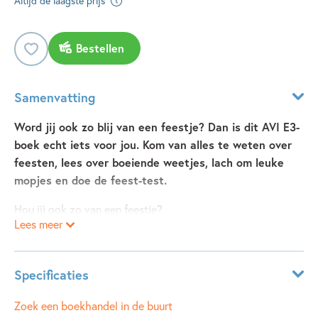
Altijd de laagste prijs
Bestellen
Samenvatting
Word jij ook zo blij van een feestje? Dan is dit AVI E3-
boek echt iets voor jou. Kom van alles te weten over
feesten, lees over boeiende weetjes, lach om leuke
mopjes en doe de feest-test.
Hou jij ook zo van een feestje?
Lees meer
Dan zijn alle mensen blij.
Er zijn hapjes en drankjes.
Soms ga je zingen en dansen.
Specificaties
Vaak draag je wat moois.
Er zijn veel soorten feesten.
Leeftijdsindicatie:
6 - 7 jaar
Zoek een boekhandel in de buurt
Er is zelfs een feestdag voor bomen.