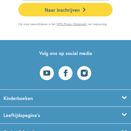
Naar inschrijven
Op onze nieuwsbrieven is het
WPG Privacy Statement
van toepassing.
Volg ons op social media
Kinderboeken
Voorleesboeken
Leeftijdspagina’s
Prentenboeken
Boekentips 0 - 1,5 jaar