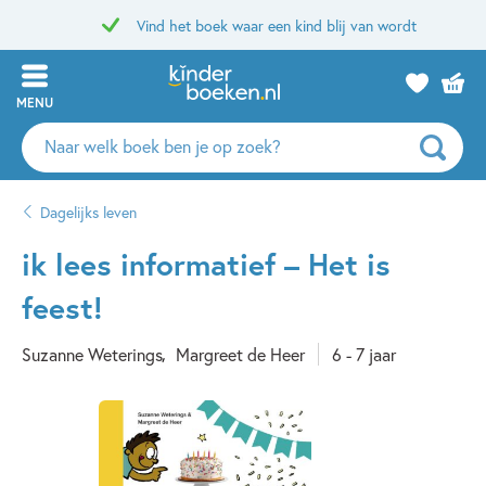
Vind het boek waar een kind blij van wordt
MENU
Zoeken
naar
boeken,
Dagelijks leven
auteurs
en
ik lees informatief – Het is
uitgevers
feest!
Suzanne Weterings
Margreet de Heer
6 - 7 jaar