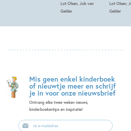
Lot Olsen, Job van
Lot Olsen, 
Gelder
Gelder
Mis geen enkel kinderboek
of nieuwtje meer en schrijf
je in voor onze nieuwsbrief
Ontvang elke twee weken nieuws,
kinderboekentips en inspiratie!
E-
mailadres