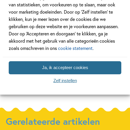
van statistieken, om voorkeuren op te slaan, maar ook
Samengeste
99
77
Hardcover
,
,
12
,
99
94
12
voor marketing doeleinden. Door op ‘Zelf instellen’ te
klikken, kun je meer lezen over de cookies die we
ik lees
ik lees
ik lees
gebruiken op deze website en je voorkeuren aanpassen.
informatief – ik
informatief – wie
informat
Door op ‘Accepteren en doorgaan’ te klikken, ga je
en mijn lijf
ben jij?
Pakket i
akkoord met het gebruik van alle categorieën cookies
informat
zoals omschreven in ons
cookie statement
.
Jolanda Horsten, Lindy
Start (6 t
Kuijpers
Ja, ik accepteer cookies
Zelf instellen
Meer over deze serie
Gerelateerde artikelen