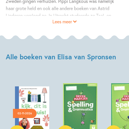
Zweden gingen verhuizen. Pippi Langkous was namelijk
haar grote held en ook alle andere boeken van Astrid
Lindgren verslond ze. In Utrecht studeerde ze Taal- en
Lees meer
Cultuurstudies en daarna werkte ze als projectredacteur
kinderboeken bij Uitgeverij Zwijsen. Naast
jeugdboekenschrijver is ze eigenaar van buro stylo en
schrijft ze voor verschillende (kinder)tijdschriften, websites
en educatieve uitgaven.
Alle boeken van Elisa van Spronsen
02-11-2026
Hardcover
Paperback
Paperback