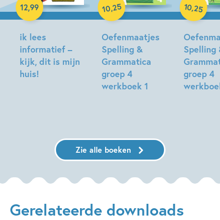
25
10
,
,
12
,
99
25
10
ik lees
Oefenmaatjes
Oefenma
informatief –
Spelling &
Spelling
kijk, dit is mijn
Grammatica
Grammat
huis!
groep 4
groep 4
werkboek 1
werkboe
Elisa
van
Elisa
Elisa
Spronsen,
van
van
Margreet
Spronsen
Spronsen
de
Zie alle boeken
Heer
Gerelateerde downloads