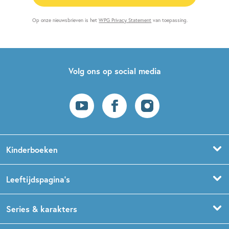
Op onze nieuwsbrieven is het
WPG Privacy Statement
van toepassing.
Volg ons op social media
Kinderboeken
Voorleesboeken
Leeftijdspagina’s
Prentenboeken
Boekentips 0 - 1,5 jaar
Series & karakters
Peuterboeken
Boekentips 1,5 - 3 jaar
De Gorgels