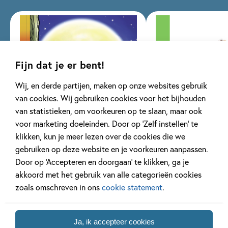
Fijn dat je er bent!
Wij, en derde partijen, maken op onze websites gebruik
van cookies. Wij gebruiken cookies voor het bijhouden
van statistieken, om voorkeuren op te slaan, maar ook
voor marketing doeleinden. Door op ‘Zelf instellen’ te
klikken, kun je meer lezen over de cookies die we
Ik leer lezen met Zwijsen
ik lees informati
gebruiken op deze website en je voorkeuren aanpassen.
35 delen
35 delen
Door op ‘Accepteren en doorgaan’ te klikken, ga je
akkoord met het gebruik van alle categorieën cookies
zoals omschreven in ons
cookie statement
.
Bekijk alle series
Ja, ik accepteer cookies