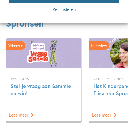
Artikelen over Elisa van
Zelf instellen
Spronsen
Winactie
Interview
19 MEI 2026
23 DECEMBER 2025
Stel je vraag aan Sammie
Het Kinderpane
en win!
Elisa van Spro
Lees meer
Lees meer