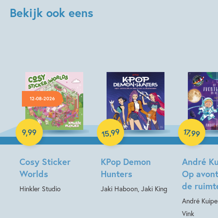
Bekijk ook eens
12-08-2026
Paperback
Paperback
99
17
Hardcover
,
,
9
,
99
99
15
Cosy Sticker
KPop Demon
André Ku
Worlds
Hunters
Op avont
de ruimt
Hinkler Studio
Jaki Haboon, Jaki King
André Kuipe
Vink