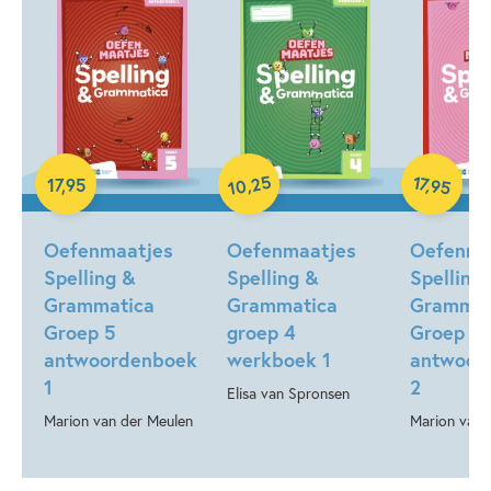
bijbehorende antwoordenboek kijken kinderen de
opdrachten zelf na. De Oefenmaatjes zijn bedoeld voor
extra oefening en herhaling, naast de reguliere
taalmethode. De volgorde van de doelen sluit aan bij de
meest gebruikte taal- en spellingmethodes.
Oefenen is leuker én makkelijker met een maatje erbij!
25
17
,
,
17
,
95
95
10
Paperback
Paperback
Paperback
Oefenmaatjes
Oefenmaatjes
Oefenma
Spelling &
Spelling &
Spelling
Grammatica
Grammatica
Grammat
Groep 5
groep 4
Groep 5
antwoordenboek
werkboek 1
antwoor
1
2
Elisa van Spronsen
Marion van der Meulen
Marion van 