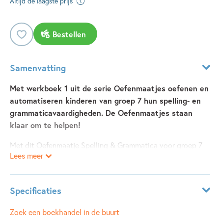
Altijd de laagste prijs
Bestellen
Samenvatting
Met werkboek 1 uit de serie Oefenmaatjes oefenen en
automatiseren kinderen van groep 7 hun spelling- en
grammaticavaardigheden. De Oefenmaatjes staan
klaar om te helpen!
Met dit Oefenmaatje Spelling & Grammatica voor groep 7
Lees meer
oefenen kinderen doelgericht met spelling en grammatica.
Ze oefenen met de spelling van onder andere:
- woorden met voorvoegsels ge- be- en ver- en
Specificaties
achtervoegsels -ig, -lijk, -heid, -teit en -aard
- woorden eindigend op -b, -tie en -isch
Leeftijdsindicatie:
9 - 12 jaar
Zoek een boekhandel in de buurt
- leenwoorden zoals horloge en chocolade