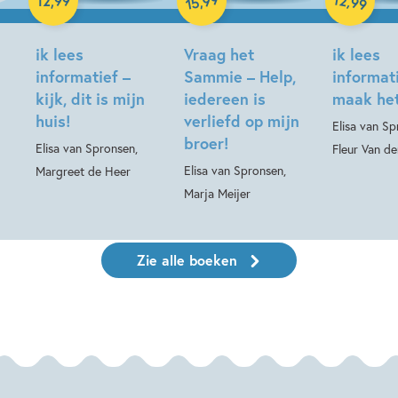
,
,
12
,
99
99
15
Hardcover
ik lees
Vraag het
ik lees
informatief –
Sammie – Help,
informati
kijk, dit is mijn
iedereen is
maak het
huis!
verliefd op mijn
Elisa van Sp
broer!
Elisa van Spronsen,
Fleur Van de
Elisa van Spronsen,
Margreet de Heer
Marja Meijer
Zie alle boeken