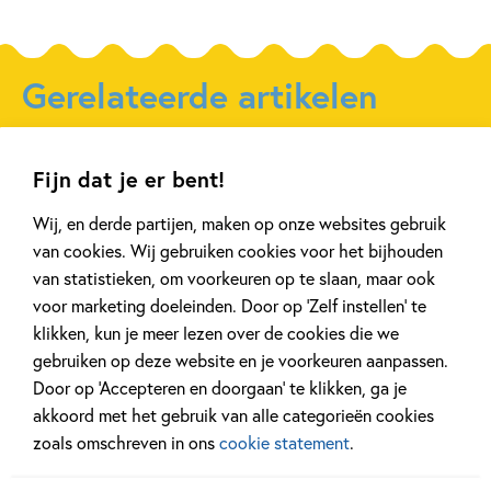
Gerelateerde artikelen
Fijn dat je er bent!
Achtergrond
Kinderpanel
Wij, en derde partijen, maken op onze websites gebruik
van cookies. Wij gebruiken cookies voor het bijhouden
van statistieken, om voorkeuren op te slaan, maar ook
voor marketing doeleinden. Door op ‘Zelf instellen’ te
20 APRIL 2026
27 FEBRUARI 2026
klikken, kun je meer lezen over de cookies die we
Oplossing ‘De schaduwroof’
Ons Kinderpane
gebruiken op deze website en je voorkeuren aanpassen.
puzzel!
regent ganzen’
Door op ‘Accepteren en doorgaan’ te klikken, ga je
akkoord met het gebruik van alle categorieën cookies
zoals omschreven in ons
cookie statement
.
Lees meer
Lees meer