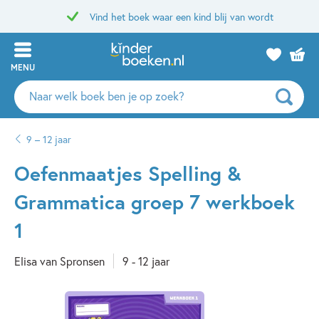
Vind het boek waar een kind blij van wordt
MENU
Zoeken
naar
boeken,
9 – 12 jaar
auteurs
en
Oefenmaatjes Spelling &
uitgevers
Grammatica groep 7 werkboek
1
Elisa van Spronsen
9 - 12 jaar