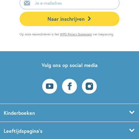
mailadres
Naar inschrijven
Op onze nieuwsbrieven is het
WPG Privacy Statement
van toepassing.
Volg ons op social media
Kinderboeken
Voorleesboeken
Leeftijdspagina’s