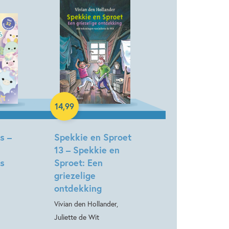
14
,
99
Hardcover
s –
Spekkie en Sproet
13 – Spekkie en
s
Sproet: Een
griezelige
ontdekking
Vivian den Hollander,
Juliette de Wit