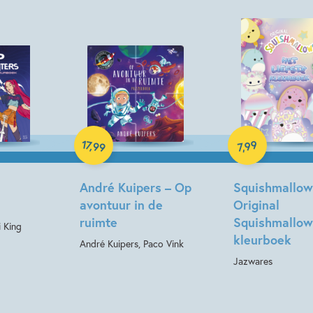
Hardcover
Paperback
17
99
,
99
,
7
André Kuipers – Op
Squishmallow
avontuur in de
Original
ruimte
Squishmallow
 King
kleurboek
André Kuipers, Paco Vink
Jazwares