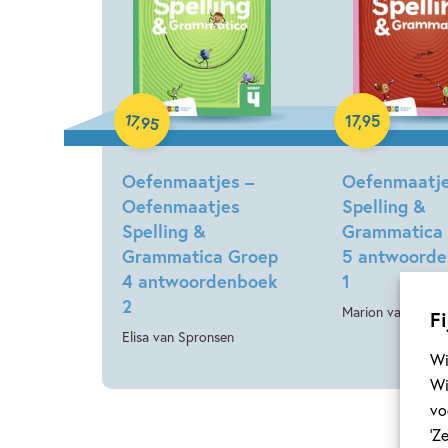
17
Paperback
,
17
,
95
95
Paperback
Oefenmaatjes –
Oefenmaatj
Oefenmaatjes
Spelling &
Spelling &
Grammatica
Grammatica Groep
5 antwoord
4 antwoordenboek
1
2
Marion van der M
Fi
Elisa van Spronsen
Wi
Wi
vo
‘Z