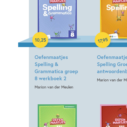
Paperback
Paperback
95
10
,
25
,
17
Oefenmaatjes
Oefenmaatj
Spelling &
Spelling Gro
Grammatica groep
antwoorden
8 werkboek 2
Marion van der M
Marion van der Meulen