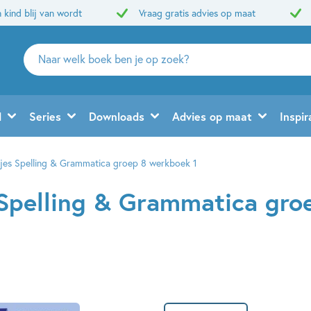
 kind blij van wordt
Vraag gratis advies op maat
Zoeken
naar
boeken,
auteurs
d
Series
Downloads
Advies op maat
Inspir
en
uitgevers
es Spelling & Grammatica groep 8 werkboek 1
Spelling & Grammatica gro