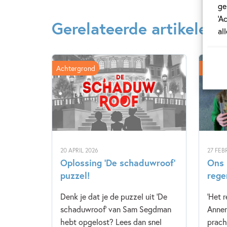
ge
‘A
Gerelateerde artikelen
al
Achtergrond
Kinderp
20 APRIL 2026
27 FEB
Oplossing ‘De schaduwroof’
Ons 
puzzel!
rege
Denk je dat je de puzzel uit 'De
'Het 
schaduwroof' van Sam Segdman
Annem
hebt opgelost? Lees dan snel
prach