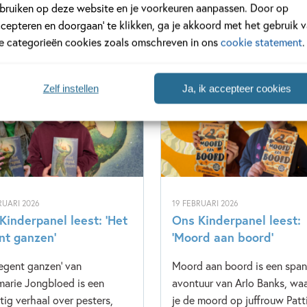
bruiken op deze website en je voorkeuren aanpassen. Door op
ccepteren en doorgaan’ te klikken, ga je akkoord met het gebruik 
le categorieën cookies zoals omschreven in ons
cookie statement
.
Zelf instellen
Ja, ik accepteer cookies
anel
Kinderpanel
RUARI 2026
19 FEBRUARI 2026
Kinderpanel leest: ‘Het
Ons Kinderpanel leest:
nt ganzen’
‘Moord aan boord’
regent ganzen' van
Moord aan boord is een spa
arie Jongbloed is een
avontuur van Arlo Banks, waa
tig verhaal over pesters,
je de moord op juffrouw Patt