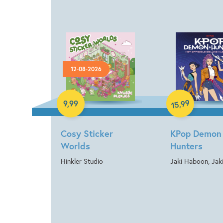
12-08-2026
Paperback
Paperback
99
,
9
,
99
15
Cosy Sticker
KPop Demon
Worlds
Hunters
Hinkler Studio
Jaki Haboon, Jaki