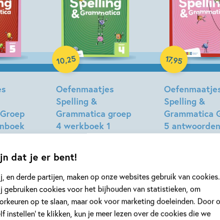
spellingmethodes.
Oefenen is leuker én makkelijke
Paperback
25
17
Paperback
,
,
95
10
es
Oefenmaatjes
Oefenmaatje
Spelling &
Spelling &
 Groep
Grammatica groep
Grammatica 
enboek
4 werkboek 1
5 antwoorde
2
Elisa van Spronsen
eulen
Marion van der Me
jn dat je er bent!
j, en derde partijen, maken op onze websites gebruik van cookies.
j gebruiken cookies voor het bijhouden van statistieken, om
orkeuren op te slaan, maar ook voor marketing doeleinden. Door 
elf instellen’ te klikken, kun je meer lezen over de cookies die we