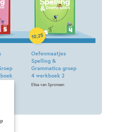
r met een maatje erbij!
Paperback
25
,
10
s
Oefenmaatjes
Spelling &
Groep
Grammatica groep
nboek
4 werkboek 2
Elisa van Spronsen
ulen
op