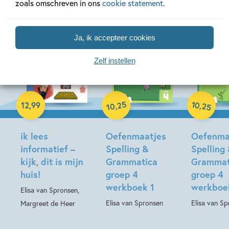
zoals omschreven in ons
cookie statement
.
Ja, ik accepteer cookies
Zelf instellen
02-11-2026
25
10
,
,
12
,
99
25
10
Paperback
Paperback
Hardcover
ik lees
Oefenmaatjes
Oefenma
informatief –
Spelling &
Spelling
kijk, dit is mijn
Grammatica
Grammat
huis!
groep 4
groep 4
werkboek 1
werkboe
Elisa van Spronsen,
Elisa van Spronsen
Elisa van S
Margreet de Heer