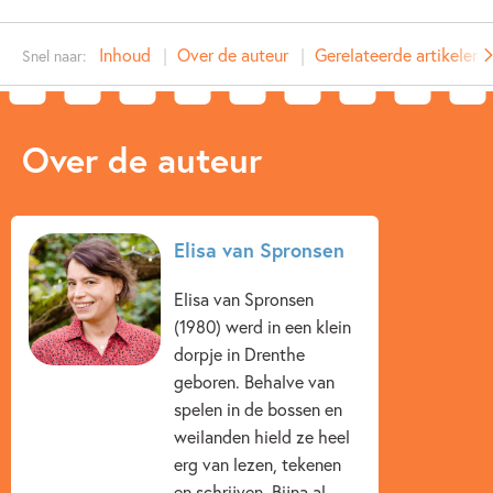
Dit e-book is alleen geschikt voor de tablet. U kunt het niet
Type:
E-book
lezen op een e-reader.
Inhoud
Over de auteur
Gerelateerde artikelen
Snel naar:
Auteur(s):
Elisa van Spronsen
Prijs:
4
,
99
Aantal pagina's:
128
Over de auteur
Uitgever:
Ploegsma
Verschijningsdatum:
21-05-2014
Kenmerken van e-book
Elisa van Spronsen
12+ jaar
9 – 12 jaar
Feiten & weetjes
Elisa van Spronsen
(1980) werd in een klein
Meidenboeken
Elisa van Spronsen
dorpje in Drenthe
geboren. Behalve van
spelen in de bossen en
weilanden hield ze heel
erg van lezen, tekenen
en schrijven. Bijna al