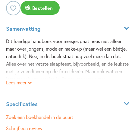
Bestellen
Samenvatting
Dit handige handboek voor meisjes gaat heus niet alleen
maar over jongens, mode en make-up (maar wel een béétje,
natuurlijk). Nee, in dit boek staat nog veel meer dan dat.
Alles over het vetste slaapfeest, bijvoorbeeld, en de leukste
met-je-vriendinnen-op-de-foto-ideeën. Maar ook wat een
latte macchiato precies is. En een stap voor stap
Lees meer
overlevingsplan, voor het geval je aanspoelt op een
onbewoond eiland (je weet maar nooit!). Bovendien vind je
in dit boek de raarste records, de beste te laat-smoezen, en
Specificaties
heel veel tips, trucs en weetjes om het dagelijks leven
makkelijker en nóg leuker te maken. Met al die nieuwe
Leeftijdsindicatie:
10 - 12 jaar
Zoek een boekhandel in de buurt
kennis kun jij de hele wereld aan!
ISBN:
9789021673806
Schrijf een review
NUR:
210