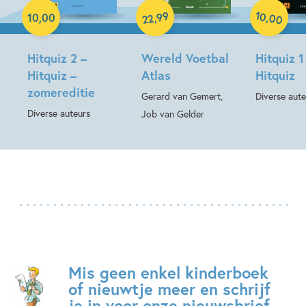
Paperback
Hardcover
10
99
,
,
10
,
00
00
22
Hitquiz 2 –
Wereld Voetbal
Hitquiz 1
Hitquiz –
Atlas
Hitquiz
zomereditie
Gerard van Gemert,
Diverse aute
Diverse auteurs
Job van Gelder
Mis geen enkel kinderboek
of nieuwtje meer en schrijf
je in voor onze nieuwsbrief