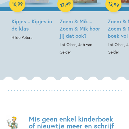
99
12
,
,
16
,
99
99
12
Hardcover
Hardcover
Kipjes – Kipjes in
Zoem & Mik –
Zoem & 
de klas
Zoem & Mik hoor
Zoem & 
jij dat ook?
boek vol
Hilde Peters
Lot Olsen, Job van
Lot Olsen, 
Gelder
Gelder
Mis geen enkel kinderboek
of nieuwtje meer en schrijf