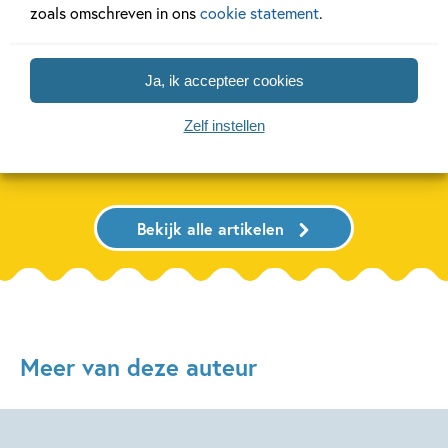
zoals omschreven in ons
cookie statement
.
Ons Kinderpanel leest:
De leukste spe
‘Marvel Superhelden’
vakantie!
Ja, ik accepteer cookies
Zelf instellen
Lees meer
Lees meer
Bekijk alle artikelen
Meer van deze auteur