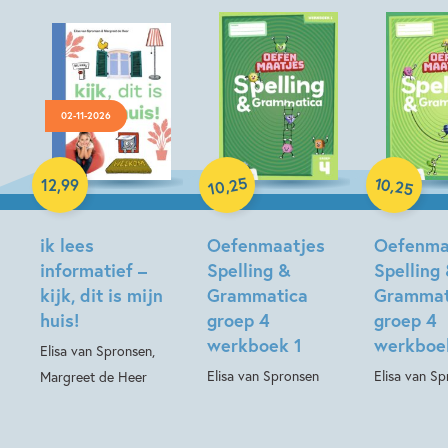
02-11-2026
25
10
,
,
12
,
99
25
10
Paperback
Paperback
Hardcover
ik lees
Oefenmaatjes
Oefenma
informatief –
Spelling &
Spelling
kijk, dit is mijn
Grammatica
Grammat
huis!
groep 4
groep 4
werkboek 1
werkboe
Elisa van Spronsen,
Elisa van Spronsen
Elisa van S
Margreet de Heer