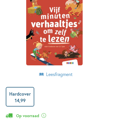
Leesfragment
Hardcover
14
,
99
Op voorraad